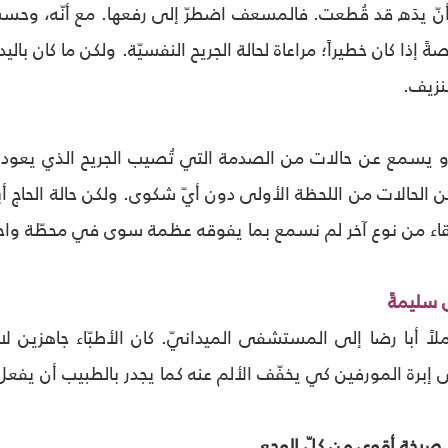
أنّ يدَه قد قُطعت. فالمسعف اضطرّ إلى رفعها. مع أنّه، وحس
ةً إذا كان خطيراً؛ مراعاة لحالة الجريح النفسيّة. ولكن ما كان 
نزيف.
يسمع عن حالات من الصدمة التي تُصيب الجريح الذي يعود ويتقبّل
 الحالات من اللحظة الأولى دون أيّ شكوى. ولكن حالة الحاج أ
رتقاء من نوع آخر لم نسمع بما يفوقه عظمة سوى في محطّة واح
 سليمةً
 أبا رضا إلى المستشفى الميدانيّ. كان الأطبّاء جاهزين لا
ى إبرة المورفين كي يخفّف الألم عنه كما يجدر بالطبيب أن يفعل
صرخة أقوى من كلّ الوجع...