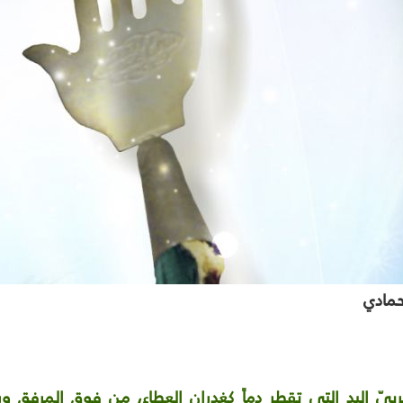
مادي
بيّ اليد التي تقطر دماً كغدران العطاء، من فوق المرفق 