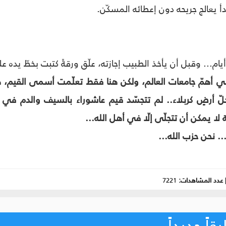
بدأ يعالج جريحه دون إعطائه المسكّن.
يام... وقبل أن يأخذ الطبيب إجازته، علّق ورقةً كتبت بخطّ يده
أهمّ جامعات العالم، ولكن هنا فقط تعلّمت أسمى القيم، ه
 كلّ أرضٍ كربلاء.. لم تتجسّد قيم عاشوراء بالسيف والد
لا يمكن أن تتجلّى إلّا في أهل الله...
. نحن حزب الله...
عدد المشاهدات:
7221
اً جديداً