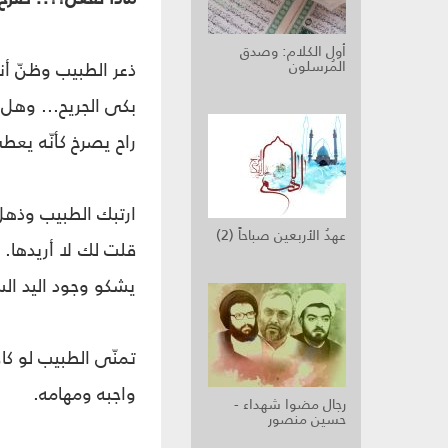
أول الكلام: وصدق
المُرسلون
ذعر الطبيب وظنّ أنه
بكى الجريح... وهل أ
راح يصرخ كأنّه يعط
ارتبك الطبيب وذهل.
عهدُ الأربعين صباحاً (2)
قلت لك لا أريدها. أ
يشكو وجود اليد ال
تمنّى الطبيب لو كان
واجبه ومهامه.
رجال مضوا شهداء -
حسين منصور