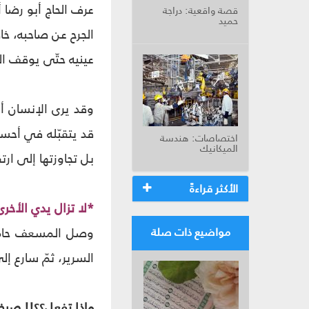
عرف الحاج أبو رضا 
قصة واقعية: دراجة
حميد
الجرح عن صاحبه، خاص
عينيه حتّى يوقف ال
وقد يرى الإنسان أو 
قد يتقبّله في أحسن
اختصاصات: هندسة
الميكانيك
بل تجاوزتها إلى ا
الأكثر قراءةً
*لا تزال يدي الأخرى
وصل المسعف حاملاً
مواضيع ذات صلة
السرير، ثمّ سارع إل
ماذا تفعل؟؟!! صرخ 