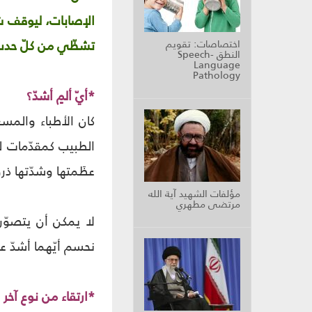
الإصابات، ليوقف ش
تشظّي من كلّ حدب و
اختصاصات: تقويم
النطق Speech-
Language
Pathology
*أيّ ألمٍ أشدّ؟
كان الأطباء والمس
الطبيب كمقدّمات لل
عظَمتها وشدّتها ذر
مؤلفات الشهيد آية الله
مرتضى مطهري
لا يمكن أن يتصوّر
نحسم أيّهما أشدّ عل
*ارتقاء من نوع آخر