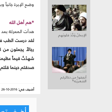
وضع الإبرة جانباً و
*هم أهل الله
هدأت المعركة بعد أ
الإيمانُ وَحَّدَ قلوبَهم
لقد درست الطب في 
رجالاً يجعلون من
شهدْتُ قيماً عظيمة 
صدقتم حينما قلتم..
أنفقوا من ذخائركم
الشعـريّـة*
أضيف في:
2016-10-26
|
أضف تعليق