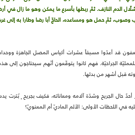
لّال الدم النازف. ثمّ ربطها بأسرع ما يمكن وهو ما زال في
صوب، ثمّ حمل هو ومساعده، الحاجّ أبا رضا وطارا به إلى غرفة ا
عفون قد أعدّوا مسبقاً عشرات أكياس المصل الجاهزة ووحدات ا
عمليّة الجراحيّة. فهم كانوا يتوقّعون أنّهم سيحتاجون إلى هذ
وته قبل أشهر من بدئها.
 أحدٌ حال الجريح وشدّة آلامه ومعاناته، فكيف بجريح ٍ بُتر
يه في اللحظات الأولى: الألم الماديّ أم المعنويّ؟