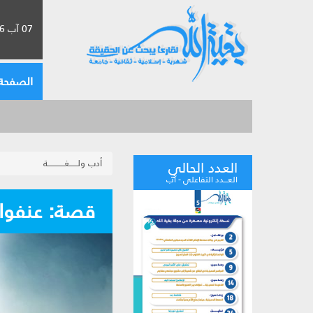
07 آب 2026 الموافق لـ 23 صفر 1448
الصفحة 
أدب ولــــــغــــــــــــة
العدد الحالي
العـــدد التفاعلي - آب
قصة: عنفوان