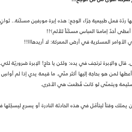
ا ردّة فعل طبيعية جرّاء الوجع: هذه إبرة مورفين مسكّنة.. ثوانٍ
عطى أحدٌ إمامنا العباس مسكّناً للألم؟!!
ي الأوامر العسكرية في أرض المعركة: لا أريدهااا!!
 قال والإبرة ترتجف في يده: ولكن يا حاج! الإبرة ضروريّة لكي..
عطها لمن هو بحاجة إليها أكثر منّي. ما قيمة يدي إذا لم أواسِ 
سليمة ويتمنّى لو كانت قُطعت هي الأخرى.
 يملك وقتاً ليتأمّل في هذه الحادثة النادرة أو يسرع ليسجّلها 