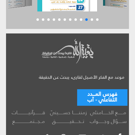
موعد مع الفكر الأصيل لقارىء يبحث عن الحقيقة
فهرس العـــدد
التفاعلي - آب
مــــــع الخــــــامنئي
زمننــــــا حســـــينيّ
قــــــــرآنيــــــــــــات
ســــؤال وجــــــواب
تــحــــقيـــــــــــــــق
مــجـــتمــــــــــــــــع