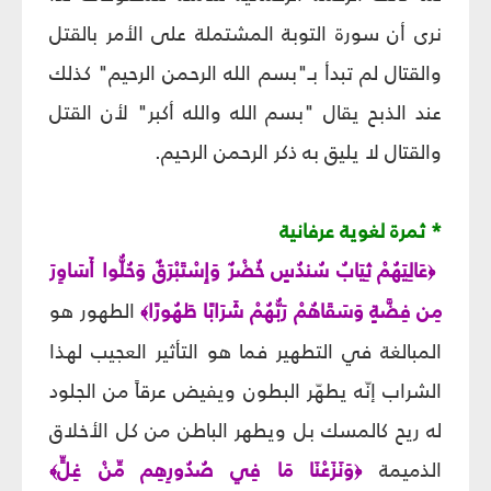
نرى أن سورة التوبة المشتملة على الأمر بالقتل
والقتال لم تبدأ بـ"بسم الله الرحمن الرحيم" كذلك
عند الذبح يقال "بسم الله والله أكبر" لأن القتل
والقتال لا يليق به ذكر الرحمن الرحيم.
* ثمرة لغوية عرفانية
عَالِيَهُمْ ثِيَابُ سُندُسٍ خُضْرٌ وَإِسْتَبْرَقٌ وَحُلُّوا أَسَاوِرَ
﴿
مِن فِضَّةٍ وَسَقَاهُمْ رَبُّهُمْ شَرَابًا طَهُورًا
الطهور هو
﴾
المبالغة في التطهير فما هو التأثير العجيب لهذا
الشراب إنّه يطهّر البطون ويفيض عرقاً من الجلود
له ريح كالمسك بل ويطهر الباطن من كل الأخلاق
الذميمة
وَنَزَعْنَا مَا فِي صُدُورِهِم مِّنْ غِلٍّ
﴾
﴿