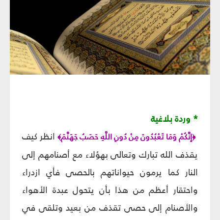
* وردة بلاغية
انظر كيف
إِنَّكُمْ وَمَا تَعْبُدُونَ مِنْ دُونِ اللَّهِ حَصَبُ جَهَنَّمَ
﴾
﴿
يقذف الله تبارك وتعالى بهؤلاء مع أصنامهم إلى
النار كما يرمون حيواناتهم بالحصى فأي ازدراء
واحتقار أعظم من هذا بأن يتحول عبدة الأهواء
والأصنام إلى حصى تقذف من بعيد وتلقى في