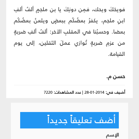
فويحَكَ ويحك، فمِن دونِكَ يا بن ملجمٍ ألفُ ألفِ
ابنِ ملجم، يكفرُ بعضُكُم ببعضٍ ويلعنُ بعضُكُم
بعضا. وحسبُنا في المقلبِ الآخر: ألفُ ألفِ ضربةٍ
من عزمِ ضربةٍ تُوازي عملَ الثقلين، إلى يوم
القيامة.
حسن م.
أضيف في:
2014-01-28
|
عدد المشاهدات:
7220
أضف تعليقاً جديداً
الإسم