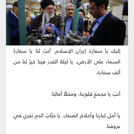
إليكِ يا سفارة إيران الإسلام. أنت لنا يا سفارةَ
السماء على الأرض، يا ليلةَ القدر فينا خيرٌ لنا من
ألف سفارة.
أنتِ يا مجمعَ قلوبِنا، ومحطَّ آمالِنا.
يا أمل كبارِنا وأحلامَ الصغار، يا حبَّاتِ الدمِ تجري في
عروقنا.