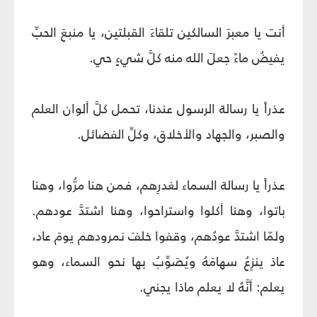
أنت يا معبرَ السالكين تلقاءَ القبلتين، يا منبعَ الحبِّ
يفيضُ ماءً جعلَ الله منه كلَّ شيءٍ حي.
عذراً يا رسالة الرسول عندنا، تحمل كلَّ ألوان العلم
والصبر، والجهاد والأخلاق، وكلِّ الفضائل.
عذراً يا رسالة السماء لغدرِهم، فمن هنا مرُّوا، وهنا
باتوا، وهنا أكلوا واستراحوا، وهنا اشتدَّ عودهم.
ولمّا اشتدَّ عودُهم، وقفوا خلفَ نمرودهم يومَ عاد،
عادَ ينزِعُ سهامَهُ ويُصَوِّبُ بها نحو السماء، وهو
يعلم: أنَّهُ لا يعلم ماذا يجني.