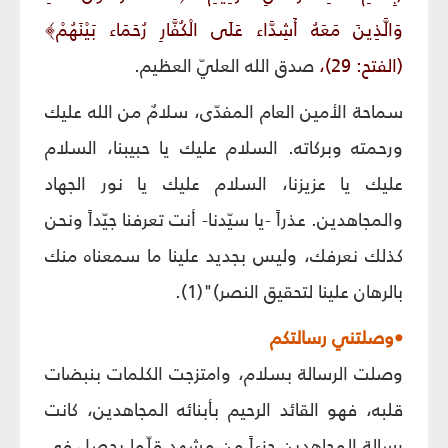
وَالَّذِينَ مَعَهُ أَشِدَّاء عَلَى الْكُفَّارِ رُحَمَاء بَيْنَهُمْ﴾
(الفتح: 29)،
صدق الله العليّ العظيم.
سماحة الأمين العام المفدّى، سلامٌ من الله عليك
ورحمته وبركاته. السلام عليك يا حبيبنا، السلام
عليك يا عزيزنا، السلام عليك يا نور الجهاد
والمجاهدين. عذراً -يا سيّدنا- أنت تعرفنا جيّداً ونحن
كذلك نعرفك، وليس بجديد علينا ما سمعناه منك
بالرهان علينا لتحقيق النصر)"(1).
•وصلتني رسالتكم
وصلت الرسالة بسلام، وامتزجت الكلمات بنبضات
قلبه، فهو القائد الرحيم بأبنائه المجاهدين، كانت
رسالة المجاهدين جزءاً من مشهد قلّما يحصل في