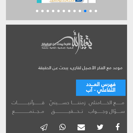
موعد مع الفكر الأصيل لقارىء يبحث عن الحقيقة
فهرس العـــدد
التفاعلي - آب
مــــــع الخــــــامنئي
زمننــــــا حســـــينيّ
قــــــــرآنيــــــــــــات
ســــؤال وجــــــواب
تــحــــقيـــــــــــــــق
مــجـــتمــــــــــــــــع