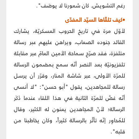
رغم التشويش. كان شعورنا لا يوصَف".
•كيف تلقّاها السيّد المفدّى
لأوّل مرة في تاريخ الحروب العسكريّة، يشارك
القائد جنوده الصعاب، ويراهن عليهم عبر رسالة
متلفزة، فقد صرّح سماحة الأمين العامّ عبر مقابلة
تلفزيونيّة بعد النصر أنّه سمع بمضمون الرسالة
للمرّة الأولى، عبر شاشة المنار، وقرّر أن يرسل
رسالة للمجاهدين، يقول "أبو حسن": "لا أنسى
أنّه غصَّ للمرّة الثانية في هذا اللقاء عندما ذَكَر
الرسالة؛ لأنّ المجاهدين يعنون له الكثير، وقال
للمُحاوِر إنّه تأثّر بالرسالة كثيراً، وكان يخاطبنا من
قلبه".