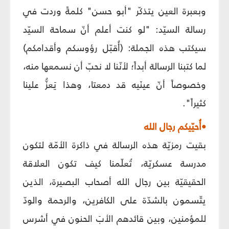
وبعبرة العين يتذكّر "أبو حسن" كلمةً وردت في
رسالة السيّد: "لو كنت أعلم أنّ سماحة السيّد
سيكتب هذه الجملة: (أُقبّل رؤوسكم وأقدامكم)
لما كتبنا الرسالة أبداً؛ لأنّنا لا نحبّ أن نسمعها منه،
وخصوصاً أنّ عينَيه قد دمعتا، وهذا يَعزُّ علينا
كثيراً".
•أُحيّيكم رجال الله
بقيت رمزيّة هذه الرسالة في ذاكرة الأمّة لتكون
مدرسة عسكريّة، تُعلّمنا كيف تكون العلاقة
الحقيقيّة بين رجال الله أصحاب البصيرة، الذين
يتّسمون بالشدّة على الكافرين، والرحمة والودّ
للمؤمنين، وبين قائدهم الأبَ الحنون في أشرس