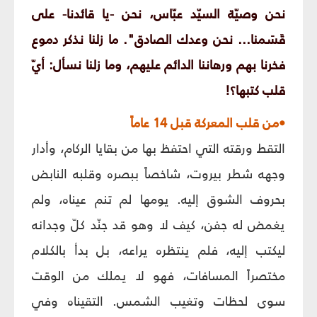
نحن وصيّة السيّد عبّاس، نحن -يا قائدنا- على
قَسَمنا... نحن وعدك الصادق". ما زلنا نذكر دموع
فخرنا بهم ورهاننا الدائم عليهم، وما زلنا نسأل: أيّ
قلب كتبها؟!
•من قلب المعركة قبل 14 عاماً
التقط ورقته التي احتفظ بها من بقايا الركام، وأدار
وجهه شطر بيروت، شاخصاً ببصره وقلبه النابض
بحروف الشوق إليه. يومها لم تنم عيناه، ولم
يغمض له جفن، كيف لا وهو قد جنّد كلّ وجدانه
ليكتب إليه، فلم ينتظره يراعه، بل بدأ بالكلام
مختصراً المسافات، فهو لا يملك من الوقت
سوى لحظات وتغيب الشمس. التقيناه وفي