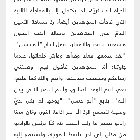
الحياة العسكريّة، لم يكتمل إلّا بالمفاجأة الثانية
التي فاجأت المجاهدين أيضاً، ردّ سماحة الأمين
العامّ على المجاهدين برسالة أبكت العيون
وأشعرتنا بالفخر والاعتزاز، يقول الحاج "أبو حسن":
"لقد سمعها فعلاً وقرأها وعاش كلماتها، عندما
جاوبَنا: أمّا للمجاهدين فأقول لهم: وصلتني
رسالتكم وسمعت مقالتكم، وأنتم والله كما قلتم،
نعم، أنتم الوعد الصادق، وأنتم النصر الآتي بإذن
الله". يتابع "أبو حسن": "يومها لم يكن لديّ
وسيلة لأسمع الردّ إلّا عبر إذاعة النور، وكان معنا
راديو صغير ما زلت أحتفظ به، كنّا نركض بالراديو
من مكان إلى آخر لنلتقط الموجة، ولنستمع إليه