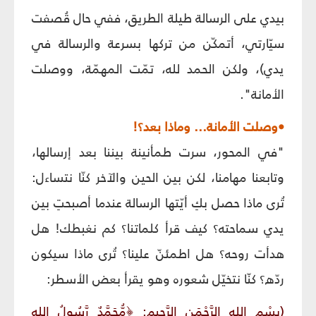
بيدي على الرسالة طيلة الطريق، ففي حال قُصفت
سيّارتي، أتمكّن من تركها بسرعة والرسالة في
يدي)، ولكن الحمد لله، تمّت المهمّة، ووصلت
الأمانة".
•وصلت الأمانة... وماذا بعد؟!
"في المحور، سرت طمأنينة بيننا بعد إرسالها،
وتابعنا مهامنا، لكن بين الحين والآخر كنّا نتساءل:
تُرى ماذا حصل بكِ أيّتها الرسالة عندما أصبحتِ بين
يدي سماحته؟ كيف قرأ كلماتنا؟ كم نغبطك! هل
هدأت روحه؟ هل اطمئنّ علينا؟ تُرى ماذا سيكون
ردّه؟ كنّا نتخيّل شعوره وهو يقرأ بعض الأسطر:
(بِسْمِ اللهِ الرَّحْمَنِ الرَّحِيمِ: ﴿مُّحَمَّدٌ رَّسُولُ اللهِ