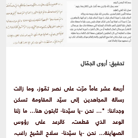
تحقيق: أروى الجمّال
أربعة عشر عاماً مرّت على نصر تمّوز، وما زالت
رسالة المجاهدين إلى سيّد المقاومة تسكن
وجداننا: "... نحن -يا سيّدنا- ثابتون هنا... ما زلنا
الوعد الذي قطعت، كالرعد على رؤوس
الصهاينة... نحن -يا سيّدنا- سلاح الشيخ راغب،