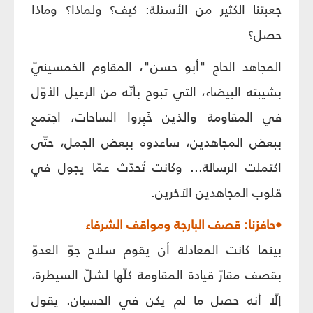
جعبتنا الكثير من الأسئلة: كيف؟ ولماذا؟ وماذا
حصل؟
المجاهد الحاج "أبو حسن"، المقاوم الخمسينيّ
بشيبته البيضاء، التي تبوح بأنّه من الرعيل الأوّل
في المقاومة والذين خَبِروا الساحات، اجتمع
ببعض المجاهدين، ساعدوه ببعض الجمل، حتّى
اكتملت الرسالة... وكانت تُحدّث عمّا يجول في
قلوب المجاهدين الآخرين.
•حافزنا: قصف البارجة ومواقف الشرفاء
بينما كانت المعادلة أن يقوم سلاح جوّ العدوّ
بقصف مقارّ قيادة المقاومة كلّها لشلّ السيطرة،
إلّا أنه حصل ما لم يكن في الحسبان. يقول