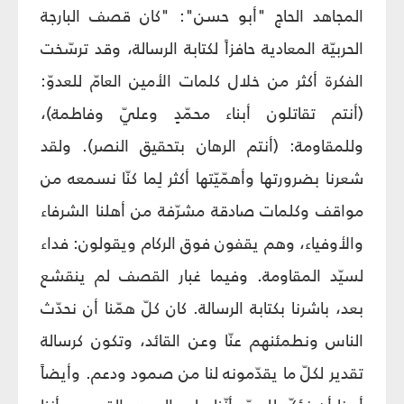
المجاهد الحاج "أبو حسن": "كان قصف البارجة
الحربيّة المعادية حافزاً لكتابة الرسالة، وقد ترسّخت
الفكرة أكثر من خلال كلمات الأمين العامّ للعدوّ:
(أنتم تقاتلون أبناء محمّدٍ وعليّ وفاطمة)،
وللمقاومة: (أنتم الرهان بتحقيق النصر). ولقد
شعرنا بضرورتها وأهمّيّتها أكثر لِما كنّا نسمعه من
مواقف وكلمات صادقة مشرّفة من أهلنا الشرفاء
والأوفياء، وهم يقفون فوق الركام ويقولون: فداء
لسيّد المقاومة. وفيما غبار القصف لم ينقشع
بعد، باشرنا بكتابة الرسالة. كان كلّ همّنا أن نحدّث
الناس ونطمئنهم عنّا وعن القائد، وتكون كرسالة
تقدير لكلّ ما يقدّمونه لنا من صمود ودعم. وأيضاً