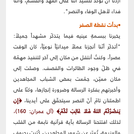
أردنا أن نؤكّد للسيّد أنّنا على العهد والقسم، وأننا
فداء لأهل الوفاء والنصر".
•بدأت نقطة الصفر
يخبرنا ببسمةِ عينيه فيما يتذكّر مشهداً جميلاً:
"أتذكّر أنّنا أنجزنا عملاً ميدانيّاً نوعيّاً، كان الوقت
عصراً، وكنتُ أنتقل من مكان إلى آخر لتنفيذ مهمّة
في ظلّ وجود الطائرات والقصف. وصلت إلى
مكان معيّن، جمّعت بعض الشباب المجاهدين
وأخبرتهم بفكرة الرسالة وضرورة إنجازها، وكنّا على
اطمئنان تامّ أنّ النصر سيتحقّق على أيدينا،
﴿إِن
يَنصُرْكُمُ اللهُ فَلاَ غَالِبَ لَكُمْ﴾
(آل عمران: 160)،
لذلك افتتحنا الرسالة بآية قرآنية نابعة من القلب
والعزيمة، تُعبّر عن شعور المجاهدين، كُتبت بحروف