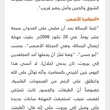
الشوق والحنين وأمل بنصر قريب".
•المغامرة الأصعب
"كتبنا الرسالة بعد أن مضى على العدوان سبعة
عشر يوماً، في 28 تمّوز 2006م. بقيت مهمّة
إيصال الرسالة، وهي المرحلة الأصعب"، بحسب
"أبو حسن"، "وهنا تقرَّر أنْ يحملها أحد المجاهدين
إلى بيروت، كان يدعى (جلال). لا أنسى هذا
اليوم، حين أخبرني بالمغامرة، وأنّه توكّل على الله
وانطلق، على الرغم من الصعوبات القاسية،
خصوصاً أنّ الطرقات والجسور كانت تتعرّض
لقصف عنيف، استغرقت المهمّة ساعات عديدة
حتّى وصل إلى بيروت. حتّى إنّه قال: (أطبقت