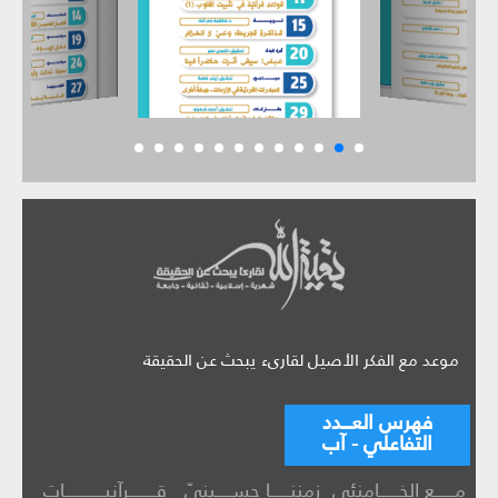
موعد مع الفكر الأصيل لقارىء يبحث عن الحقيقة
فهرس العـــدد
التفاعلي - آب
مــــــع الخــــــامنئي
زمننــــــا حســـــينيّ
قــــــــرآنيــــــــــــات