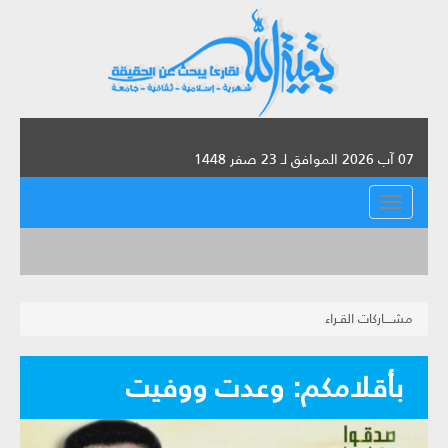
07 آب 2026 الموافق لـ 23 صفر 1448
القائمة
مشــــاركات القـراء
بأقلامكم: وعدت ووفيت