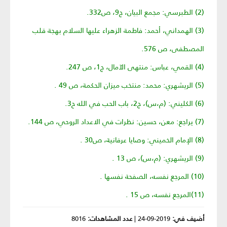
(2) الطبرسي: مجمع البيان، ج9، ص332.
(3) الهمداني، أحمد: فاطمة الزهراء عليها السلام بهجة قلب
المصطفى، ص 576.
(4) القمي، عباس: منتهى الآمال، ج1، ص 247.
(5) الريشهري: محمد: منتخب ميزان الحكمة، ص 49 .
(6) الكليني: (م،س)، ج2، باب الحب في الله ح3.
(7) يراجع: معن، حسين: نظرات في الاعداد الروحي، ص 144.
(8) الإمام الخميني: وصايا عرفانية، ص30 .
(9) الريشهري: (م،س)، ص 13 .
(10) المرجع نفسه، الصفحة نفسها .
(11)المرجع نفسه، ص 15 .
أضيف في:
2019-09-24
|
عدد المشاهدات:
8016