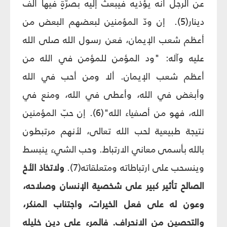
عن الرجل أنه يؤذيه فيبعث إليه بصرّةٍ فيها ألف
دينار(5). إن ودّ المؤمنين لبعضهم البعض من
أعظم شعب الإيمان، فعن رسول الله صلى الله
عليه وآله: "ود المؤمن للمؤمن في الله من
أعظم شعب الإيمان. ألا ومن أحب في الله
وأبغض في الله، وأعطى في الله، ومنع في
الله، فهو من أصفياء الله"(6). إن حبّ المؤمنين
نتيجة طبيعية لحب الله تعالى، لأنهم مرتبطون
بالله بأسمى معاني الارتباط. وحب الشيء ينبسط
وينسحب على ارتباطاته ومتعلقاته(7).
ولاتخاذ الأخ
الصالح تأثير كبير على شخصية الإنسان وصلاحه،
وعون له على فعل الخيرات، واجتناب المنكر،
والتحصين من الانحراف. فالمرء على دين خليله