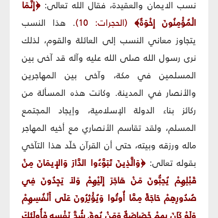
نسب الايمان والعقيدة، فقال الله تعالى:
﴿
إِنَّمَا
الْمُؤْمِنُونَ إِخْوَةٌ
﴾
(الحجرات: 10)
. هذا النسب
يتجاوز معاني النسب إلى العائلة والقوم، لذلك
نرى رسول الله صلى الله عليه وآله قد آخى بين
المسلمين في مكة، وآخى بين المهاجرين
والأنصار في المدينة. وكانت هذه المسألة من
ركائز بناء الدولة الإسلامية، وإيجاد المجتمع
المسلم، ولقد تقاسم الأنصاري مع أخيه المهاجر
ماله ورزقه وبيته، حتى أن القرآن خلّد هذا التآخي
بقوله تعالى:
﴿
وَالَّذِينَ تَبَوَّءُوا الدَّارَ وَالإِيمَانَ مِنْ
قَبْلِهِمْ يُحِبُّونَ مَنْ هَاجَرَ إِلَيْهِمْ وَلاَ يَجِدُونَ فِي
صُدُورِهِمْ حَاجَةً مِمَّا أُوتُوا وَيُؤْثِرُونَ عَلَى أَنْفُسِهِمْ
وَلَوْ كَانَ بِهِمْ خَصَاصَةٌ وَمَنْ يُوقَ شُحَّ نَفْسِهِ فَأُولَئِكَ