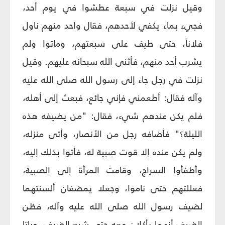
وقيل نزلت في سبعة عطشوا في يوم أحد،
فجيء بماء يكفي لأحدهم، فقال واحد منهم ناول
فلاناً، حتى طيف على سبعتهم، وماتوا ولم
يشرب أحد منهم، فأثنى الله سبحانه عليهم. وقيل
نزلت في رجل جاء إلى رسول الله صلى الله عليه
وآله فقال: أطعمني فإني جائع، فبعث إلى أهله،
فلم يكن عندهم شيء، فقال: "من يضيفه هذه
الليلة؟" فأضافه رجل من الأنصار، وأتى منزله،
ولم يكن عنده إلا قوت صِبية له، فأتوا بذلك إليه،
وأطفأوا السراج، وقامت المرأة إلى الصبية،
فعللتهم حتى ناموا، وجعلا يمضغان ألسنتهما
لضيف رسول الله صلى الله عليه وآله، فظن
الضيف أنهما يأكلان معه حتى شبع الضيف، وباتا