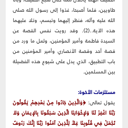
طاويين، فلما أصبحا، غدَوا إلى رسول الله صلى
الله عليه وآله، فنظر إليهما وتبسم، وتلا عليهما
هذه الآية..(2). وقد رويت نفس القصة عن
السيدة فاطمة وأمير المؤمنين، ولعل ما ورد من
قصة أحد وقصة الأنصاري وأمير المؤمنين من
باب التطبيق، الذي يدل على شيوع هذه الفضيلة
بين المسلمين.
مستلزمات الأخوة:
يقول تعالى:
﴿
وَالَّذِينَ جَاءُوا مِنْ بَعْدِهِمْ يَقُولُونَ
رَبَّنَا اغْفِرْ لَنَا وَلإِخْوَانِنَا الَّذِينَ سَبَقُونَا بِالإِيمَانِ وَلاَ
تَجْعَلْ فِي قُلُوبِنَا غِلاً لِلَّذِينَ آمَنُوا رَبَّنَا إِنَّكَ رَءُوفٌ