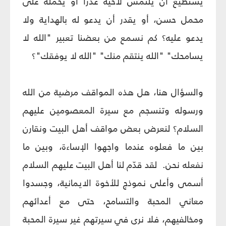
يستطيع أن يلتمس لأخيه عذراً أو يحمله على
محمل حسن، أو يقدر أن يدعو له بالهداية ولا
يدعو عليه؟ كم نسمع من بعضنا تعبير "الله لا
يسامحك" "الله ينتقم منك" "الله لا يوفقك"؟
والسؤال هنا، هل هذه المواقف مرضية من الله
ورسوله وتنسجم مع سيرة المعصومين عليهم
السلام؟ لنعرض بعض مواقف أهل البيت ونقارن
بين ما فعلوه عندما واجهوا الإساءة، وبين ما
نفعله نحن. لقد قدّم لنا أهل البيت عليهم السلام
أسمى وأعلى نموذج للأخوة الايمانية، وجسدوا
معاني المحبة والتسامح، حتى مع أعدائهم
ومخالفيهم، فلا نرى في سيرتهم غير سيرة المحبة