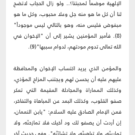
الإلهية موضعاً لمحبتنا؟.. ولو زال الحجاب لاتضح
لنا أن كل ما هو منه جل وعلا محبوب، وكل ما هو
مبغوض فليس منه، وهو بالتالي ليس موجوداً"
(8). فأمير المؤمنين يشير إلى أن "الإخوان في
الله تعالى تدوم مودتهم، لدوام سببها"(9).
والمؤمن الذي يريد اكتساب الإخوان والمحافظة
عليهم عليه أن يحسن لهم ويجتنب المزاح المؤذي،
وكذلك المماراة والمجادلة العقيمة التي تعكر
صفو القلوب، وكذلك البعد عن المباهاة والتفاخر،
فعن الإمام الصادق عليه السلام: "يابن النعمان،
إن أردت أن يصفو لك ود أخيك فلا تمازحنّه، ولا
تمارينّه، ولا تباهينّه، ولا تشارّنّه". وفي حديث آخر