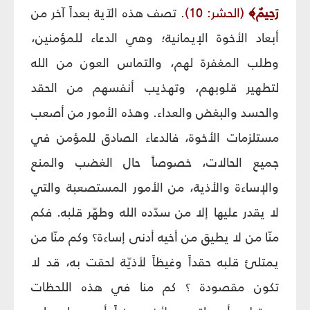
رَحِيمٌ
﴾
(الحشر: 10)
. تصف هذه الآية بعداً آخر من
أبعاد الأخوة الإيمانية؛ وهي الدعاء للمؤمنين،
وطلب المغفرة لهم، والتماس العون من الله
لتطهير قلوبهم، وتهذيب أنفسهم من الحقد
والحسد والبغض والعداء. وهذه الأمور من أصعب
مستلزمات الأخوة، فالدعاء الصادق للمؤمن في
جميع الحالات، خصوصاً حال الغضب والمنع
والإساءة والأذية، من الأمور المستصعبة والتي
لا يقدر عليها إلا من سدّده الله وطهّر قلبه. فكم
منّا من لا يطيق من أخيه أدنى إساءة؟ وكم منّا من
يمتلئ قلبه حقداً وغيظاً لأذيّة لحقت به، قد لا
تكون مقصودة ؟ كم منا في هذه اللحظات