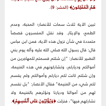
هُمُ الْمُفْلِحُونَ
﴾
(الحشر: 9)
.
تبين الآية ثلاث سمات للأنصار؛ المحبة، وعدم
الطمع، والإيثار. وقد نقل المفسرون قصصاً
متعددة في شأن نزول هذه الآية، فعن ابن عباس
قال: قال رسول الله صلى الله عليه وآله يوم بني
النضير للأنصار: "إن شئتم قسمتم للمهاجرين من
أموالكم ودياركم، وتشاركونهم في هذه الغنيمة،
وإن شئتم كانت لكم دياركم وأموالكم ولم يقسم
لكم شيء من الغنيمة" فقال الأنصار: "بل نقسم
لهم من أموالنا وديارنا ونؤثرهم بالغنيمة ولا
نشاركهم فيها"، فنزلت
﴿
وَيُؤْثِرُونَ عَلَى أَنْفُسِهِمْ
﴾
.