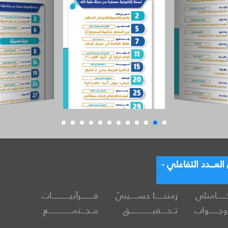
عـــدد التفاعلي -
خــــــامنئي
زمننــــــا حســـــينيّ
قــــــــرآنيــــــــــــات
جــــــواب
تــحــــقيـــــــــــــــق
مــجـــتمــــــــــــــــع