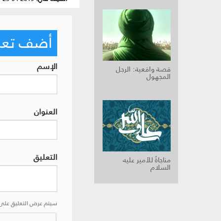
أضف تعليق
الإسم
قصة واقعية: الرجل
المجهول
العنوان
التعليق
مناجاةٌ للأمير عليه
السلام
سيتم عرض التعليق على 