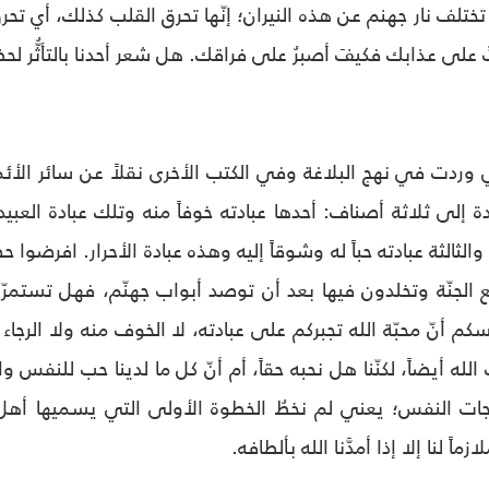
تختلف نار جهنم عن هذه النيران؛ إنّها تحرق القلب كذلك، أي تح
لى عذابك فكيفَ أصبرُ على فراقك. هل شعر أحدنا بالتأثُّر لحظ
وردت في نهج البلاغة وفي الكتب الأخرى نقلاً عن سائر الأئمة
ة إلى ثلاثة أصناف: أحدها عبادته خوفاً منه وتلك عبادة العبيد
 والثالثة عبادته حباً له وشوقاً إليه وهذه عبادة الأحرار. اف
ع الجنّة وتخلدون فيها بعد أن توصد أبواب جهنّم، فهل تستمرّو
 أنّ محبّة الله تجبركم على عبادته، لا الخوف منه ولا الرجاء 
الله أيضاً، لكنّنا هل نحبه حقاً، أم أنّ كل ما لدينا حب للنفس وا
جات النفس؛ يعني لم نخطُ الخطوة الأولى التي يسميها أهل ال
ً لنا إلا إذا أمدَّنا الله بألطافه.