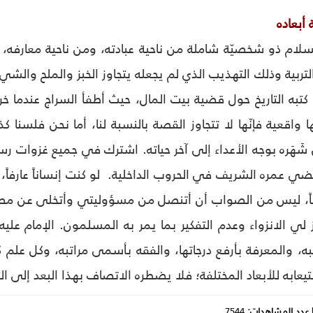
أبعاده
لسلام ذو شخصيّة شاملة من ناحية عبادته، ومن ناحية معارفه،
لتربية وذلك التهذيب الذي لم يجعله يتجاوز الخبز والملح والشيء
كتبه التاريخ حول قضية بيت المال، حيث أطفأ السراج عندم
واقعية فإنّها لا تتجاوز القصة بالنسبة لنا، أما نحن فلسنا كذ
َهَره بوجه الأعداء إلى آخر حياته. اشترك في جميع غزوات رسول
قضي عمره الشريف في الحروب الداخلية. لو كنت إنساناً عارفاً، 
ضاً، ليس من الصواب أن أتنصل من مسؤوليتي وأتخلى عن مصا
وز لي الانزواء وعدم التفكير بما يمر به المسلمون. الإمام عليه
تبه، والمعرفة بأرفع درجاتها، والفقه بأسمى مراتبه، وكل علم 
ابه للأبعاد المختلفة؛ فلا يضطره الاتصاف بهذا البعد إلى الت
عدد المشاهدات:
7544