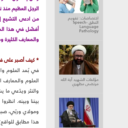
الرجل العظيم منذ ن
من ادعى التشيع إل
اختصاصات: تقويم
النطق Speech-
Language
أفصّل في هذا المج
Pathology
والمعارف الكثيرة و
* كيف أصبر على ف
في بُعد العلوم وال
مؤلفات الشهيد آية الله
العلوم والمعارف ا
مرتضى مطهري
والنثر ويدّعي ما 
بيننا وبينه. انظر
ومولاي وربّي، صب
هذا مطابق للواقع؟ 