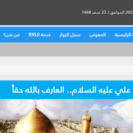
الرئيسية
المعرض
سجل الزوار
خدمة الـRSS
من نحن؟
 علي عليه السلام.. العارف بالله حقاً