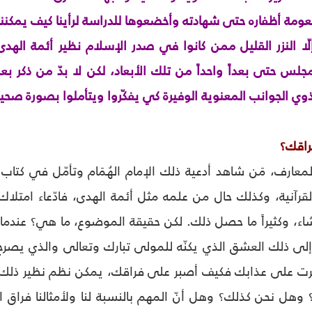
عومة أظفاره حتى شهادته وأخضعوها للدراسة لرأينا كيف يمكننا أ
ّا النزر القليل ممن كانوا في صدر الإسلام نظير أئمة اله
لس حتى بعداً واحداً من تلك الأبعاد، لكن لا بدّ من ذكر بع
ذوي الجوانب المعنوية الوفيرة كي يفكّروا ويتأملوا بصورة صح
راقك؟
معارف، مَن شاهد أدعية ذلك الإمام الهُمَام وتأمّل في كتاب نه
لقرآنية، وكذلك حال من علمه مثل أئمة الهدى، فادّعاء امتلا
يشاء، وكثيراً ما حصل ذلك. لكن حقيقة الموضوع، ما هي؟ عندم
وا إلى ذلك العشق الذي يكنّه للمولى تبارك وتعالى والذي يص
رت على عذابك فكيف أصبر على فراقك، يمكن نظم نظير ذلك ف
وهل نحن كذلك؟ وهل أنّ المهم بالنسبة لنا ولأمثالنا فراق ال