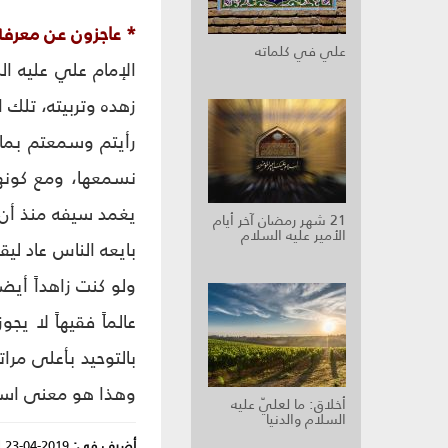
* عاجزون عن معرفة 
علي في كلماته
الإمام علي عليه ا
زهده وتربيته، تلك ا
رأيتم وسمعتم بما 
نسمعها، ومع كونها 
يغمد سيفه منذ أن ش
21 شهر رمضان آخر أيام
الأمير عليه السلام
بايعه الناس عاد لي
ولو كنت زاهداً أي
عالماً فقيهاً لا يج
بالتوحيد بأعلى مرا
وهذا هو معنى استيع
أخلاق: ما لعليّ عليه
السلام والدنيا
أضيف في:
2019-04-23
|