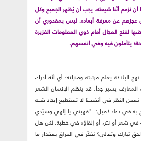
ن نزعم أنّنا شيعته. يجب أن يُظهر الجميع وكل
دى عجزهم عن معرفة أبعاده. ليس بمقدوري أن
ضها لفتح المجال أمام ذوي المعلومات الغزيرة
يحة؛ يتأملون فيه وفي أنفسهم.
ج البلاغة يعلم مرتبته ومنزلته؛ أي أنّه أدرك
ك المعارف يسير جداً. قد ينظم الإنسان الشعر
ا نمعن النظر في أنفسنا لا تستطيع إيجاد شبه
رح به في دعاء كميل: "فهبني يا إلهي وسيّدي
ي شعر أو نثر، أو إلقاؤه في خطبة. لكن هل
حق تبارك وتعالى؟ نفكّر في الفراق بمقدار ما