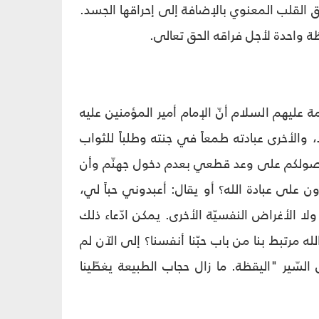
رق القلب المعنوي بالإضافة إلى إحراقها الجسد.
ة واحدة لأجل فراقه الحق تعالى.
 عليهم السلام أنّ الإمام أمير المؤمنين عليه
، والأخرى عبادته طمعاً في جنته وطلباً للثواب
رضوا حصولكم على وعد قطعي بعدم دخول جهنّم وأن
ن على عبادة الله؟ أو يقال: أعبدوني حباً لي،
ولا الأغراض النفسيّة الأخرى. يمكن ادّعاء ذلك
لله مرتبط بنا من باب حبّنا أنفسنا؟ إلى الآن لم
سّير "اليقظة. ما زال حجاب الطبيعة يغطّينا