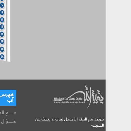
فهرس ال
آب
مــــــع ال
موعد مع الفكر الأصيل لقارىء يبحث عن
ســــؤال و
الحقيقة