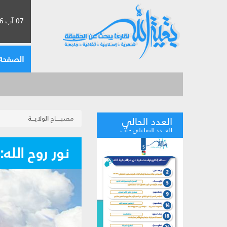
07 آب 2026 الموافق لـ 23 صفر 1448
الصفحة 
مصبـــــاح الولايـــة
العدد الحالي
العـــدد التفاعلي - آب
نور روح الله: