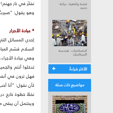
نفكّر في نار جهنم؟ 
قصة واقعية: دراجة
حميد
وهو يقول: "صبرتُ ع
* عبادة الأحرار
إحدى المسائل التي 
السلام قسّم العباد
اختصاصات: هندسة
الميكانيك
وهي عبادة الأجراء،
تدخلوا أنتم والجمي
الأكثر قراءةً
فهل ترون في أنفسكم
كأن نقول: "أنا أحب 
مواضيع ذات صلة
نخطُ خطوة خارج در
ويحتمل أن يبقى ملازما