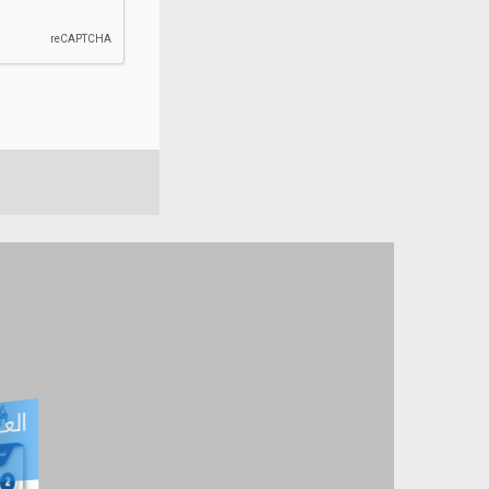
العـ
العـــدد التفاعلي -
آب