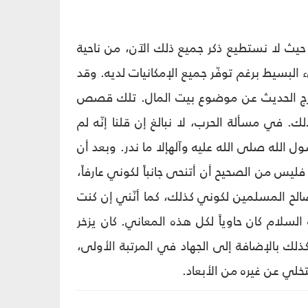
 حيث لا نستطيع ذكر جميع ذلك الآن، من ناحية
 البسيط برغم توفّر جميع الإمكانيات لديه. وقد
ا خرج الحديث عن موضوع بيت المال. تلك قصص
لك. في مسألة الحرب، لا نبالغ إن قلنا إنّه لم
 الله صلى الله عليه وآلهإلا ما ندر. وبعد أن
فليس من الصحيح أن أتنحى جانباً لكوني عارفاً،
لح المسلمين لكوني كذلك، كما أنّني إن كنت
 السلام كان حاوياً لكل هذه المعاني. كان يزخر
كذلك بالإضافة إلى الجهاد في المرتبة الأولى،
خلي عن غيره من الأبعاد.