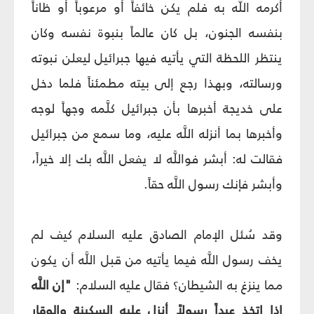
أكرمه اللَّه به فلم يكن خائفاً أو مرعوباً أو ظاناً
بنفسه الجنون، بل كان عالماً بنبوة نفسه وكان
ينتظر اللحظة التي يأتيه فيها جبرائيل ليعلن نبوته
ورسالته، وبهذا رجع إلى بيته مطمئناً فلما دخل
على خديجة أخبرها بأن جبرائيل كلَّمه وجهاً لوجه
وأخبرها بما أنزله اللَّه عليه، وما سمع من جبرائيل
فقالت له: أبشر فواللَّه لا يفعل اللَّه بك إلا خيراً،
وأبشر فإنك رسول اللَّه حقاً.
وقد سُئل الإمام الصادق عليه السلام كيف لم
يخف رسول اللَّه فيما يأتيه من قبل اللَّه أن يكون
مما ينزغ به الشيطان؟ فقال عليه السلام:
"إن اللَّه
إذا اتخذ عبداً رسولاً أنزل عليه السكينة والوقار