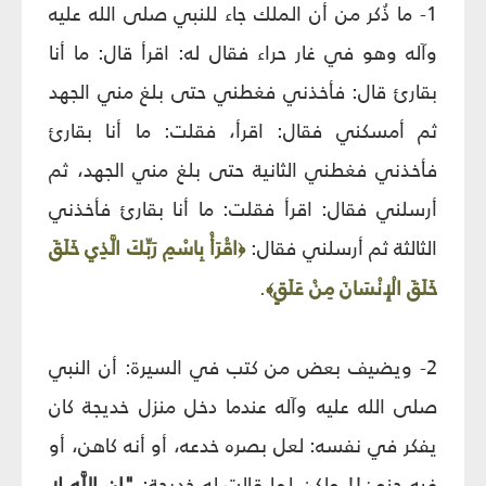
1- ما ذُكر من أن الملك جاء للنبي صلى الله عليه
وآله وهو في غار حراء فقال له: اقرأ قال: ما أنا
بقارئ‏ قال: فأخذني فغطني حتى بلغ مني الجهد
ثم أمسكني فقال: اقرأ، فقلت: ما أنا بقارئ‏
فأخذني فغطني الثانية حتى بلغ مني الجهد، ثم
أرسلني فقال: اقرأ فقلت: ما أنا بقارئ‏ فأخذني
الثالثة ثم أرسلني فقال:
اقْرَأْ بِاسْمِ رَبِّكَ الَّذِي خَلَقَ
﴿
خَلَقَ الْإِنْسَانَ مِنْ عَلَقٍ
.
﴾
2- ويضيف بعض من كتب في السيرة: أن النبي
صلى الله عليه وآله عندما دخل منزل خديجة كان
يفكر في نفسه: لعل بصره خدعه، أو أنه كاهن، أو
فيه جنون!! ولكن لما قالت له خديجة:
"إن اللَّه لا