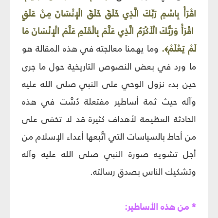
اقْرَأْ بِاسْمِ رَبِّكَ الَّذِي خَلَقَ خَلَقَ الْإِنْسَانَ مِنْ عَلَقٍ
اقْرَأْ وَرَبُّكَ الْأَكْرَمُ الَّذِي عَلَّمَ بِالْقَلَمِ عَلَّمَ الْإِنْسَانَ مَا
لَمْ يَعْلَمْ
.
وما يهمنا معالجته في هذه المقالة هو
﴾
ما ورد في بعض النصوص التاريخية حول ما جرى
حين بَدء نزول الوحي على النبي صلى الله عليه
وآله حيث ثمة أساطير مفتعلة دُسَّت في هذه
الحادثة العظيمة لأهداف كثيرة قد لا تخفى على
من أحاط بالسياسات التي اتَّبعها أعداء الإسلام من
أجل تشويه صورة النبي صلى الله عليه وآله
وتشكيك الناس بصدق رسالته.
* من هذه الأساطير: