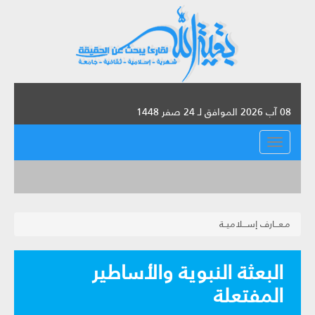
08 آب 2026 الموافق لـ 24 صفر 1448
القائمة
مـعـــارف إســـلاميــة
البعثة النبوية والأساطير
المفتعلة