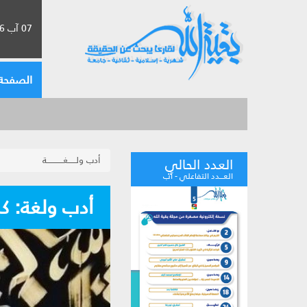
07 آب 2026 الموافق لـ 23 صفر 1448
الصفحة 
أدب ولــــــغــــــــــــة
العدد الحالي
العـــدد التفاعلي - آب
أدب ولغة: ك