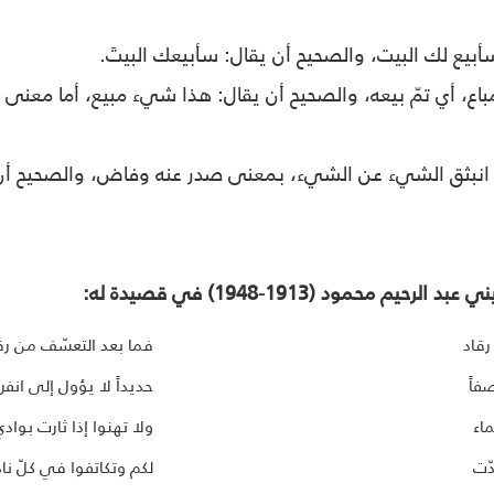
أبيع لك البيت، والصحيح أن يقال: سأبيعك البيتَ.
ع، أي تمّ بيعه، والصحيح أن يقال: هذا شيء مبيع، أما معنى 
انبثق الشيء عن الشيء، بمعنى صدر عنه وفاض، والصحيح أن
يم محمود (1913-1948) في قصيدة له:
رقاد
فما بعد التعسّف من رق
فاً
حديداً لا يؤول إلى انفرا
ماء
ولا تهنوا إذا ثارت بوادي
دّت
لكم وتكاتفوا في كلّ نا