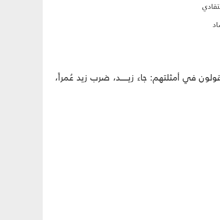
تقادي
اد
ن في أمثلتهم: جاء زيـــــد، ضرب زيد عُمراً،