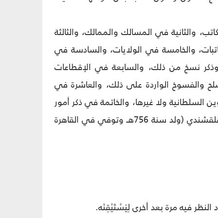
اتب، والثانية في المسالك والممالك، والثالثة
كاتبات، والخامسة في الولايات، والسادسة في
ر وذكر نسخ من ذلك، والسابعة في الإقطاعات
لح والفسوخ الواردة على ذلك، والعاشرة في
ين السلطانية ولا غيرها، والخاتمة في ذكر أمور
تتعلّق بديوان الإنشاء غير أمور الكتابة. مؤلف الكتاب هو أحمد بن علي الفزاري القلقشندي (ولد سنة 756هـ وتوفي في القاهرة
لنظر فيه مرة بعد أخرى لِيَسْتَيْقِنَه.