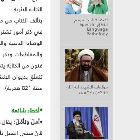
الكتابة النثرية.
يتألف الكتاب من مق
اختصاصات: تقويم
النطق Speech-
Language
في ذكر أمور تشترك
Pathology
الوصايا الدينية و
والمقاطعات وذكر 
فنون من الكتابة يتد
مؤلفات الشهيد آية الله
سنة 821 هجرية).
مرتضى مطهري
*أخطاء شائعة
•أملَ وتأمّلَ:
يقال: ت
لأنّ معنى الفعل تأمّل