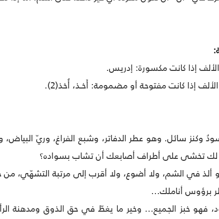
:
الألف إذا كانت مكسورة: إدريس.
ألف إذا كانت مفتوحة أو مضمومة: أَخـذ، أُخذ(2).
 أسودُ وكنز سائل. وهو عطر الدفاتر، وشبع الفراغ، وريّ البيا
لك تخشى على أطراف أصابعك أن تشاب بسواده؟
ذ في الشم، ولا أضوع، ولا أقرب إلى مرتبة التشهّي، من حبر
ر برؤوس أناملك...
ود، فهو خبز الجميع... وخير ما يغطّ في حق الذوق ومدهنة 