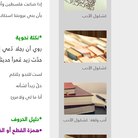
إذا ضاعت فلسطين وأن
بأن بني عروبتنا استكانو
كشكول الأدب
*نكتة نحوية
روي أن رجلا دُعي إ
حدَّث زيد عُمراً ح
كشكول الأدب
لست للنحو جئتكم
خلّ زيداً لشأنه
أنا ما لي ولامرئ
*دليل الحروف
أدب ولغة: كشكول الأدب
•همزة القطع أو ال