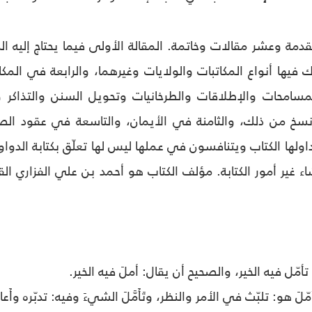
دمة وعشر مقالات وخاتمة. المقالة الأولى فيما يحتاج إليه الك
 فيها أنواع المكاتبات والولايات وغيرهما، والرابعة في الم
المسامحات والإطلاقات والطرخانيات وتحويل السنن والتذاك
نسخ من ذلك، والثامنة في الأيمان، والتاسعة في عقود الص
اولها الكتاب ويتنافسون في عملها ليس لها تعلّق بكتابة الدواو
أمّل فيه الخير، والصحيح أن يقال: أملَ فيه الخير.
َ هو: تلبّث في الأمر والنظر، وتَأَمَّلَ الشيءَ وفيه: تدبّره وأَعاد ا