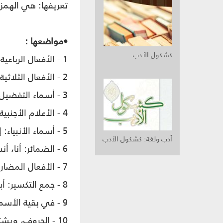
تعريفها: هي الهمزة
•مواضعها :
كشكول الأدب
1 - الأفعال الرباعية الماضية وأمرها ومصدرها: أحسنَ، أحسنْ، إحسان.
2 - الأفعال الثلاثية الماضية ومصدرها: أَخَذ، أَخْذ.
3 - أسماء التفضيل: أفضل.
4 - الأعلام الأجنبية: إيطاليا، أديسون.
5 - أسماء الأنبياء: إبراهيم.
أدب ولغة: كشكول الأدب
6 - الضمائر: أنا، أنت.
7 - الأفعال المضارعة: أفهم، أذاكر، أنطلق، أستعين.
8 - جمع التكسير: أبناء.
9 - في بقية الأسماء غير الواردة في همزة الوصل: أمة.
10 - الحروف، ويشترط في "أل" أن تكون مفردة أي غير داخلة على اسم، أما إذا دخلت على اسم فهي وصل: الكتاب.