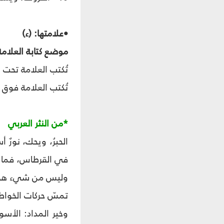
•علامتها: (ء)
موضع كتابة العلامة
تُكتب العلامة تحت 
تُكتب العلامة فوق ال
*من النثر العربي
الحبرُ، ويحك، نورٌ
في القرطاس، فما 
وليس من شيء هو أل
تمسّ حركات الخواط
وخير المداد: الأس