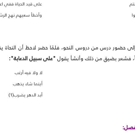
تم
على قيد الحياة ففي اع
ا
وأخطأ سعيهم نهج الرش
لى حضور درس من دروس النحو، فلمّا حضر لاحظ أن النحاة يقولو
ديثاً، فشعر بضيق من ذلك وأنشأ يقول
"على سبيل الدعابة":
لا ولا فيه أرغب
أينما شاء يذهب
أبد الدهر يضرب(1)
فصل: