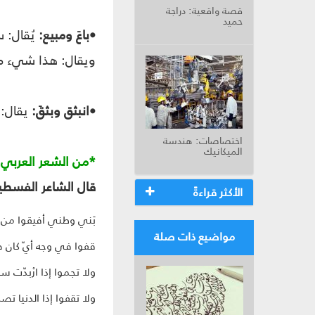
قصة واقعية: دراجة
حميد
•باعَ ومبيع:
يُقال: س
ويقال: هذا شيء مبا
•انبثق وبثقَ:
يقال: 
اختصاصات: هندسة
الميكانيك
*من الشعر العربي
قال الشاعر الفسطيني عبد الرح
الأكثر قراءةً
بَني وطني أفيقوا من 
مواضيع ذات صلة
قفوا في وجه أيّ كان ص
ولا تجموا إذا ارْبدّت س
ولا تقفوا إذا الدنيا تص