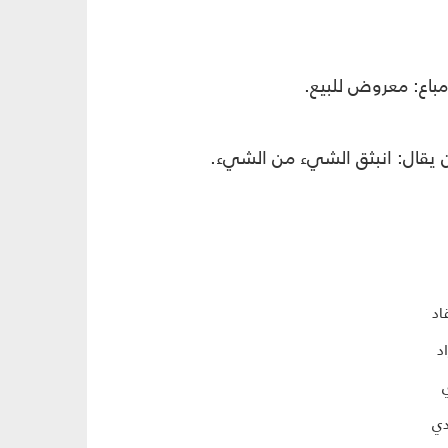
مباع: معروض للبيع.
 يقال: انبثق الشيء من الشيء.
اد
د
دي