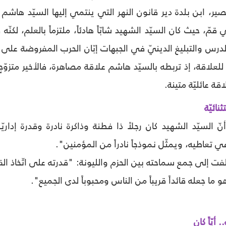
 قصير، ابن بلدة دير قانون النهر التي ينتمي إليها السيّد هاش
قمّ، حيث كان السيّد الشهيد شابّاً هادئاً، ملتزماً بالعلم، لكن
 الدرس والتبليغ الدينيّ في الجبهات إبّان الحرب المفروضة على
 للعلاقة، إذ تربطه بالسيّد هاشم علاقة مصاهرة، فالأخير متزوّ
ة عائليّة متينة.
نائيّة
ّ السيّد الشهيد كان رجلاً ذا فطنة وذاكرة نادرة وقدرة إداريّ
ي تعاطيه، ويمثّل نموذجاً نادراً من المؤمنين".
فت إلى جمع سماحته بين الحزم والليونة: "قدرته على اتّخاذ القر
و ما جعله قائداً قريباً من الناس ومحبوباً لدى الجميع".
أيّاً كان