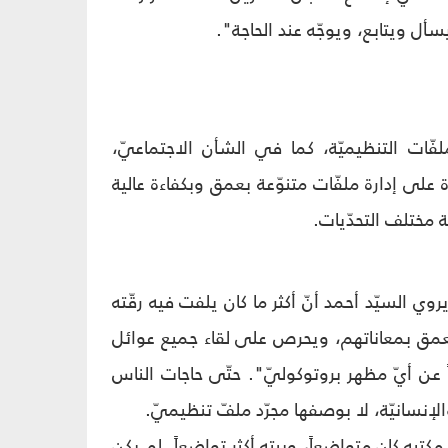
أل ويتابع، ويوجّه عند الحاجة".
لفّات التنظيميّة، كما في الشأن الاجتماعيّ،
ة على إدارة ملفّات متنوّعة بعمق وبكفاءة عالية
ة مختلف التحدّيات.
روي السيّد أحمد أنّ أكثر ما كان يلفت فيه رقّته
ر بعمق بمعاناتهم، ويحرص على لقاء جميع عوائل
 عن أيّ مظهر بروتوكوليّ". حتّى حاجات الناس
والإنسانيّة، لا بوصفها مجرّد ملفّ تنظيميّ.
تبه كان متواضعاً، وبيته أكثر تواضعاً. لم يكن