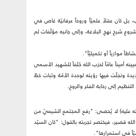
 بل كان عقلاً علميّاً وروحاً عرفانيّة غاص في
ع شرح نهج البلاغة، وإلى جانبه مؤلّفات لم
ً موازياً أو تكميليّاً".
ه أميناً عامّاً لحزب الله خَلَفاً للشهيد الأسمى
دة وتجلّت فيها رؤيته لوحدة الأمّة وثبات خطّ
تنظيم إلى رحابة الفكر والروح.
لله عليه) لا يُحصى: "رفع المجتمع الشيعيّ من
لله قصير، فيختصر تجربته بالقول: "كان السيّد
يّاً في استمرارها".