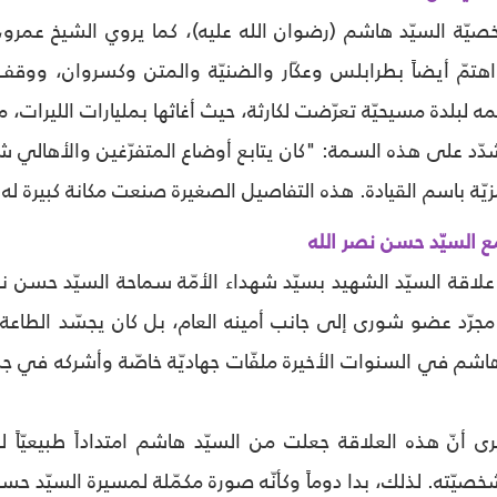
خصيّة السيّد هاشم (رضوان الله عليه)، كما يروي الشيخ عمرو
ل اهتمّ أيضاً بطرابلس وعكّار والضنيّة والمتن وكسروان، و
لبلدة مسيحيّة تعرّضت لكارثة، حيث أغاثها بمليارات الليرات، م
شدّد على هذه السمة: "كان يتابع أوضاع المتفرّغين والأهالي ش
رمزيّة باسم القيادة. هذه التفاصيل الصغيرة صنعت مكانة كبيرة 
مع السيّد حسن نصر الله
قة السيّد الشهيد بسيّد شهداء الأمّة سماحة السيّد حسن نصر ا
مجرّد عضو شورى إلى جانب أمينه العام، بل كان يجسّد الطاعة
شم في السنوات الأخيرة ملفّات جهاديّة خاصّة وأشركه في جلس
رى أنّ هذه العلاقة جعلت من السيّد هاشم امتداداً طبيعيّاً لخ
شخصيّته. لذلك، بدا دوماً وكأنّه صورة مكمّلة لمسيرة السيّد حس