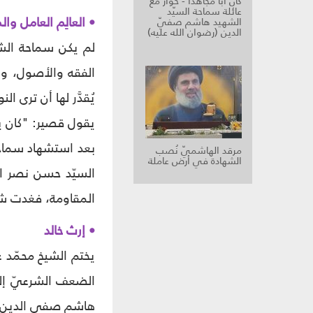
كان أباً مجاهداً - حوار مع
عائلة سماحة السيّد
• العالِم العامل وال
الشهيد هاشم صفيّ
الدين (رضوان الله عليه)
لم يكن سماحة الشهي
الفقه والأصول، وا
يُقدَّر لها أن ترى ا
يقول قصير: "كان يرى
بعد استشهاد سماحته، 
مرقد الهاشميّ نُصب
الشهادة في أرض عاملة
السيّد حسن نصر الل
المقاومة، فغدت شاه
• إرث خالد
يختم الشيخ محمّد ع
الضعف الشرعيّ إلى 
هاشم صفي الدين قائدا