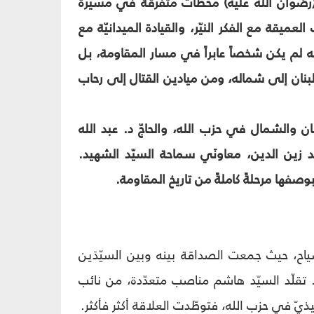
رضوان الله عليه) محطّات متفرّقة في مسيرة
لعميقة مع الفكر النيّر، والقيادة الميدانيّة مع
ّه لم يكن شخصاً عابراً في مسار المقاومة، بل
لبنان إلى شماله، ومن ميادين القتال إلى رحاب
والشمال في حزب الله، والحاجّ د. عبد الله
 زين الدين، معاونَي سماحة السيّد الشهيد.
فها مرحلةً كاملةً من تاريخ المقاومة.
شياح، حيث جمعت الصداقة بينه وبين السيّدَين
تقلّد السيّد هاشم مناصب متعدّدة، من نائب
 في حزب الله، فتوطّدت العلاقة أكثر فأكثر.