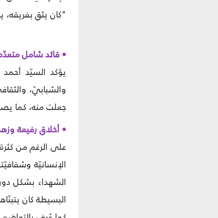
"كان يثق بفريقه، ي
• قائد شامل متعدّد 
يؤكد السيّد أحمد أ
والشبابيّ، والثقافي
جعلت منه، كما يصفه،
• أخلاق رفيعة وز
على الرغم من كثرة م
الإنسانيّة وشفافيّ
الشهداء بشكل دوري
البسيطة كان يتبنّاها
كما عُرف بالتواضع و