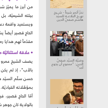
من أبرز ما يميّز ش
نذرٌ أثمر شرحاً - شــــرح
بيئته الشيعيّة، ب
نهــــج البلاغـــة للسيّد
هاشم صفيّ الدين
ويستعيد واقعة دعمه 
الحاج قصير أيضاً ي
مقدّماً لهم هدايا 
• علاقة استثنائيّة 
وصيّة السيّد صفيّ
يصف الشيخ عمرو علا
الدين: "ممنوع أن يجوع
أحد"
بالأب"، إذ لم يكن 
حسن سلّم السيّد ها
بمؤهّلاته القياديّة.
أمّا الحاج قصير، في
بالولاية كان جوهر 