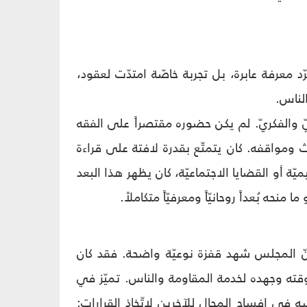
معرفة عابرة، بل تجربة خاصّة امتدّت لعقود،
الناس.
ّ والفكريّ. لم يكن حضوره مقتصراً على الفقه
ومواقفه. كان يتمتّع بقدرة لافتة على قراءة
ة أو القضايا الاجتماعيّة، كان يظهر هذا البعد
ه بُعداً روحانيّاً ومعرفيّاً متكاملاً.
نّ المجلس شهد قفزة نوعيّة واضحة. فقد كان
 وقته وجهده لخدمة المقاومة والناس. تميّز في
ه في إفساح المجال للآخرين لاتّخاذ القرارات: