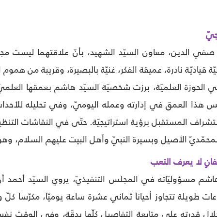
جيّ
في الدين، معاون السيّد الشهيد، بأنّ علاقتهما ليست مجرّد 
قياديّة نادرة، عميقة الفكر، غنيّة بالبصيرة، وقريبة من هموم 
في الحوزة العلميّة، برزت شخصيّة السيّد هاشم بعمقها العلمي
 هذا العمق في إدارته وعمله اليوميّ، وفي تحليله للأحداث 
شراف المستقبل برؤية استراتيجيّة. حتّى في النقاشات التنظيميّ
حمّديّ الأصيل وبسيرة النبيّ وأهل البيت عليهم السلام، وهو ما منح
تفانٍ لا يعرف التعب
هاشم مسؤوليّاته في المجلس التنفيذيّ، يروي السيّد أحمد أ
 طويلة تتجاوز أحياناً ثماني عشرة ساعة يوميّاً، مكرّساً كلّ
خلال قدرته على متابعة التفاصيل كلّها بدقّة، وفي الوقت نفس