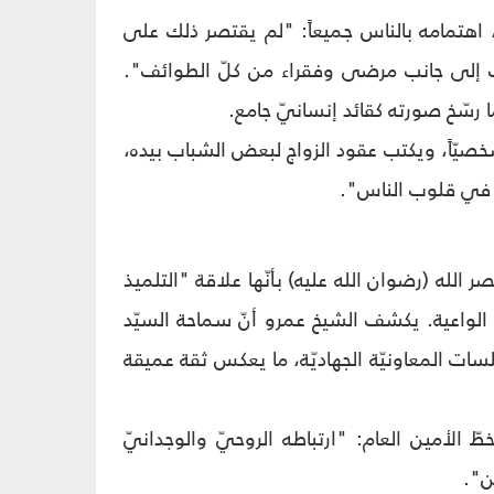
، اهتمامه بالناس جميعاً: "لم يقتصر ذلك على
وقف إلى جانب مرضى وفقراء من كلّ الطوائف".
ا رسّخ صورته كقائد إنسانيّ جامع.
خصيّاً، ويكتب عقود الزواج لبعض الشباب بيده،
له في قلوب الناس".
لله (رضوان الله عليه) بأنّها علاقة "التلميذ
 الواعية. يكشف الشيخ عمرو أنّ سماحة السيّد
ات المعاونيّة الجهاديّة، ما يعكس ثقة عميقة
طّ الأمين العام: "ارتباطه الروحيّ والوجدانيّ
ن".