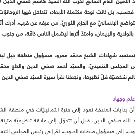
د الأمين العام السابق لحزب الله السيّد هاشم صفي الدين (
 فحسب، بل كانت لوحة مكتملة الأبعاد، تتداخل فيها الروحانيّات ا
التواضع الإنسانيّ مع الحزم الثوريّ. من عرفه عن قرب، أدرك أن
بالولاية والإيمان، وامتدّ أثرها ليشمل الناس كافّة، من جنوب 
ستعيد شهادات الشيخ محمّد عمرو، مسؤول منطقة جبل لبنان 
المجلس التنفيذيّ، والسيّد أحمد صفي الدين والحاج محمّد
شخصيّة قلّ نظيرها، وتجعلنا نقرأ سيرة السيّد صفي الدين بوص
علم وجهاد
نّ بدايات العلاقة تعود إلى فترة الثمانينيّات في منطقة ال
لله صفي الدين، قبل أن تتحوّل إلى علاقة تنظيميّة متينة. 
، إلى مسؤول منطقة الجنوب، ثمّ إلى رئيس المجلس التنفيذيّ