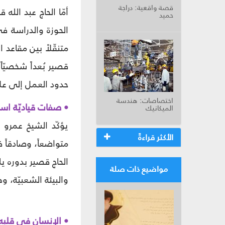
قصة واقعية: دراجة
أمّا الحاج عبد الله
حميد
الحوزة والدراسة في 
متنقّلاً بين مقاعد
قصير بُعداً شخصيّاً
حدود العمل إلى علاق
اختصاصات: هندسة
• صفات قياديّة استث
الميكانيك
يؤكّد الشيخ عمرو أن
الأكثر قراءةً
متواضعاً، وصادقاً ف
الحاج قصير بدوره يل
مواضيع ذات صلة
والبيئة الشعبيّة، وه
• الإنسان في قلبه.. 