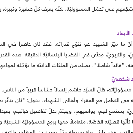
شجّعهم على تحمّل المسؤوليّة، لكنّه يعرف كلّ صغيرة وكبيرة، يس
الأبعاد
نّ ما ميّز الشهيد هو تنوّع قدراته. فقد كان حاضراً في الم
ّ، والتربويّ، وحتّى في القضايا الإنسانيّة الدقيقة. هذه القدر
 "قائداً شاملاً"، يملك من الملكات الذاتيّة ما يؤهّله لمواجه
هد شخصيّ
سؤوليّاته، ظلّ السيّد هاشم إنساناً حسّاساً قريباً من الناس. ي
ته في التعامل مع الفقراء وأهالي الشهداء. يقول: "كان يتأثّ
ّ، يستمع لهم، يواسيهم، ويهتمّ بكلّ تفاصيل حياتهم، بعيداً
 كأنّها قضيّته الخاصّة، متعاملاً معها بروح المسؤوليّة الشرعيّة 
الزهد، فقد عاش حياة بسيطة جدّاً، بعيدة عن المظاهر والترف، مك