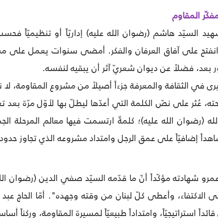
مفكّر المقاوم
د السيّد هاشم (رضوان الله عليه) إداريّاً أو تنظيميّاً فحسب،
نفتح على آفاق العرفان والفكر. أمضى سنوات يعمل على مشرو
لنور بعد، فضلاً عن ديوان شعريّ آثر أن يبقيه لنفسه.
 في الثقافة والمعرفة جزءاً أصيلاً من مشروع المقاومة، لا نشاطا
عُثر على نصّ الكلمة التي أعدّها ليطلّ بها لأوّل مرّة بعد تعيين
ه (رضوان الله عليه)؛ كلمةٌ ارتسمت فيها معالم المرحلة الجدي
داً إضافيّاً على عمق الرجل وامتداد مشروعه الذي تجاوز حدود ال
مرو شهادته مؤكّداً أنّ ما قدّمه السيّد صفي الدين (رضوان ا
الاكتفاء، وأعطى كلّ لبنان من وقته وجهده". أمّا الحاج عبد ا
ً استراتيجيّاً، وامتداداً طبيعيّاً لمسيرة المقاومة، وركناً أساس