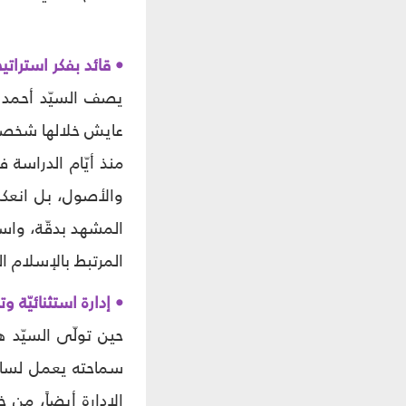
• قائد بفكر استراتي
يصف السيّد أحمد ص
عايش خلالها شخصيّة 
منذ أيّام الدراسة 
والأصول، بل انعكس
المشهد بدقّة، واست
المرتبط بالإسلام الم
• إدارة استثنائيّة و
حين تولّى السيّد 
سماحته يعمل لساعات
الإدارة أيضاً، من 