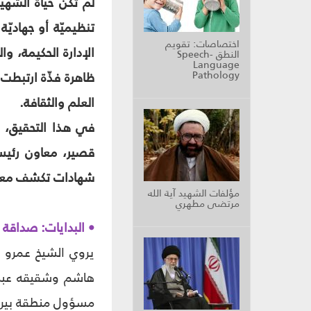
لم تكن حياة الشهي
تنظيميّة أو جهاديّة
اختصاصات: تقويم
الإدارة الحكيمة، و
النطق Speech-
Language
Pathology
ظاهرة فذّة ارتبطت 
العلم والثقافة.
في هذا التحقيق، ن
قصير، معاون رئيس 
شهادات تكشف معالم 
مؤلفات الشهيد آية الله
مرتضى مطهري
• البدايات: صداقة 
يروي الشيخ عمرو أ
هاشم وشقيقه عبد ا
مسؤول منطقة بيروت