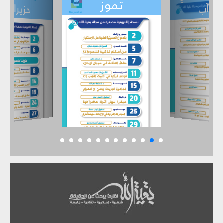
حزيران
تموز
أيار