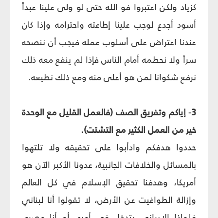
كزياد ولكن اعتبروا فو الله حتى لو ولى علينا عبداً
أسود أجدع لوجب علينا إطاعته واحترامه وإذا كان
عندنا اعتراض على أسلوب عمله فيجب أن ننصحه
سراً ولا نحطمه أمام الناس فإذا لم ينفع معه ذلك
نرفع شكوانا لمن هو أعلى منه ومع ذلك نطيعه.
3- إياكم وتفريق الصف (فالعمل القليل مع الوحدة
خير من العمل الكثير مع التشتت).
حددوا هدفكم وادأبوا على تحقيقه ولا تلتهوا
بالمسائل والخلافات الجانبية، عدونا الأكبر الآن هو
أمريكا، وهدفنا تحقيق الإسلام في كل العالم
وإزالة الطواغيت عن الأرض، لا تقولوا أنا لبناني
فلماذا الإيراني يتدخل في أمري أو أنا مصري