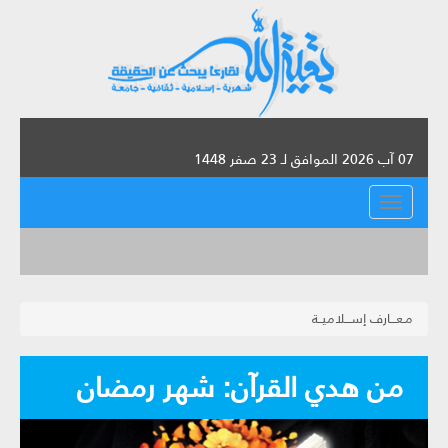
07 آب 2026 الموافق لـ 23 صفر 1448
القائمة
مـعـــارف إســـلاميــة
من هدي القرآن: شهر رمضان