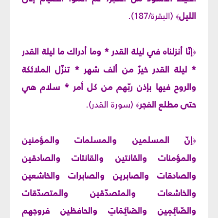
الليل
(البقرة/187).
﴾
إنّا أنزلناه في ليلة القدر * وما أدراك ما ليلة القدر
﴿
* ليلة القدر خيرٌ من ألف شهر * تنزّل الملائكة
والروح فيها بإذن ربّهم من كل أمر * سلام هي
حتى مطلع الفجر
(سورة القدر).
﴾
إنّ المسلمين والمسلمات والمؤمنين
﴿
والمؤمنات والقانتين والقانتات والصادقين
والصادقات والصابرين والصابرات والخاشعين
والخاشعات والمتصدّقين والمتصدّقات
والصّائِمِين والصَائِمَاتِ والحافظين فروجهم