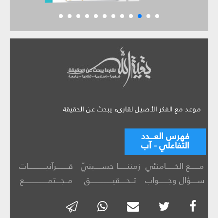
موعد مع الفكر الأصيل لقارىء يبحث عن الحقيقة
فهرس العـــدد
التفاعلي - آب
مــــــع الخــــــامنئي
زمننــــــا حســـــينيّ
قــــــــرآنيــــــــــــات
ســــؤال وجــــــواب
تــحــــقيـــــــــــــــق
مــجـــتمــــــــــــــــع