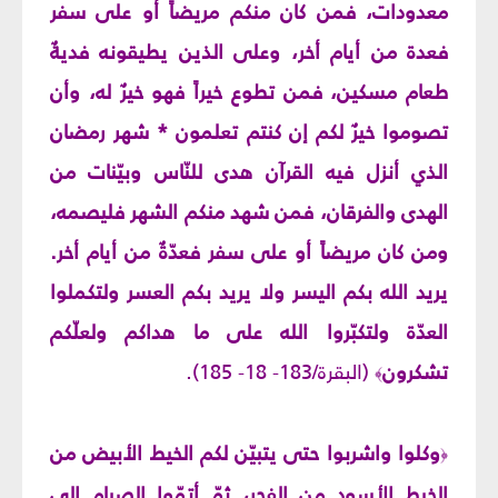
معدودات، فمن كان منكم مريضاً أو على سفر
فعدة من أيام أخر، وعلى الذين يطيقونه فديةٌ
طعام مسكين، فمن تطوع خيراً فهو خيرٌ له، وأن
تصوموا خيرٌ لكم إن كنتم تعلمون * شهر رمضان
الذي أنزل فيه القرآن هدى للنّاس وبيّنات من
الهدى والفرقان، فمن شهد منكم الشهر فليصمه،
ومن كان مريضاً أو على سفر فعدّةٌ من أيام أخر.
يريد الله بكم اليسر ولا يريد بكم العسر ولتكملوا
العدّة ولتكبّروا الله على ما هداكم ولعلّكم
تشكرون
(البقرة/183- 18- 185).
﴾
وكلوا واشربوا حتى يتبيّن لكم الخيط الأبيض من
﴿
الخيط الأسود من الفجر، ثمّ أتمّوا الصيام إلى