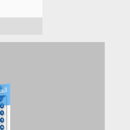
العـ
العـــدد التفاعلي -
آب