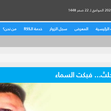
الرئيسية
المعرض
سجل الزوار
خدمة الـRSS
من نحن؟
لتَ... فبكت السماء