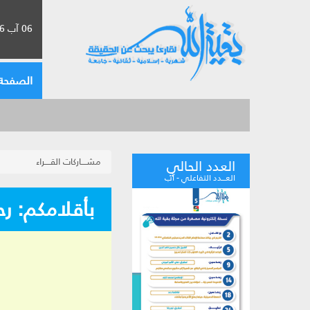
06 آب 2026 الموافق لـ 22 صفر 1448
الصفحة 
مشــــاركات القــــراء
العدد الحالي
العـــدد التفاعلي - آب
بأقلامكم: رح