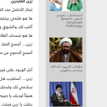
زين العابدين
تحتار الأنامل عند ال
اختصاصات: تقويم
ها هو قلمي يرتجف 
النطق Speech-
Language
Pathology
أكتب لك والشوق وال
ها هو جسدك الطاهر
زين... أمسح الغبار 
أمسح الدموع عن من
مؤلفات الشهيد آية الله
أنثر الورود على قب
مرتضى مطهري
زين... أستغرب هل أ
سلامي لك ولدمك ول
هنيئاً ليديك يا حبيب
رحلت يا زين فبكت 