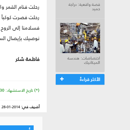
قصة واقعية: دراجة
رحلت فنام القمر واز
حميد
رحلت فصرت كوكباً م
فسلامنا إلى الروح 
نوصيك بإيصال الس
اختصاصات: هندسة
فاطمة شكر
الميكانيك
الأكثر قراءةً
(*) تاريخ الاستشهاد: 30\09\2012
أضيف في:
2014-01-28
|