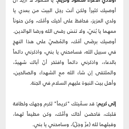
أوصيك كثيراً ولكن أنت رجل البيت من بعدي يا
ولدي العزيز، فحافظ على أخيك وأمّك، وكن حنوناً
معهما يا بُنيّ، ولا تنسَ رضى الله ورضا الوالدين.
أوصيك برِضَى أمّك، والمُضيّ على هذا النهج
في سبيل الله، فسامحني يا بني، واذكرني دائماً
بالدعاء، واذكرني دائماً وافتخر أنّ أباك شهيدٌ،
والملتقى إن شاء الله مع الشهداء والصالحين،
وأهل بيت النبوة عليهم السلام في الجنة.
إلى كريم:
قد سمَّيتك "كريماً" لكرم وجهك ولطافة
قلبك، فاحضن أخاك وأمَّك، وكن مطيعاً لهما،
وقبلهما لله (عزّ وجلّ)، وسامحني يا بني.