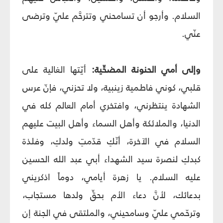
السلام. وأرجو أن تسامحني وتترحَّم عليّ وترضى
عنّي.
وإلى أمي الحنونة المضحِّية:
أيّتها الغالية على
قلبي، كوني فاطمية زينبية، ولا تحزني، فإنّ عرس
الشهادة ينتظرني، وافتخري أمام العالم كله في
الدنيا، والملائكة وأهل السماء وأهل البيت عليهم
السلام في الآخرة، أنّكِ قدّمتِ ولدكِ، وفلذة
كبدكِ لنصرة سيد الشهداء أبي عبد الله الحسين
عليه السلام. يا زهرة أيامي، دوماً اذكريني
بدعائك، لأنَّ دعاء الأم بحقِّ ولدها مستجاب،
وترحّمي عليّ وسامحيني، والملتقى في الجنة إن