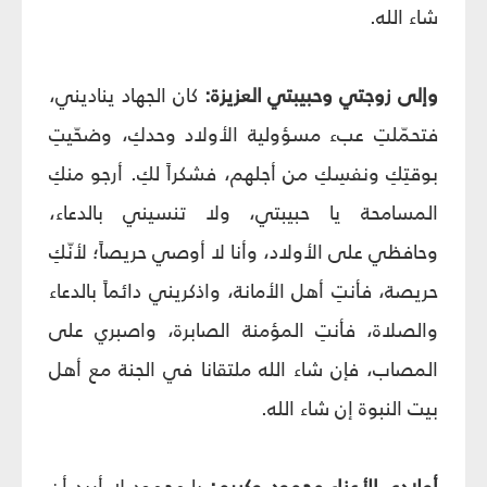
شاء الله.
وإلى زوجتي وحبيبتي العزيزة:
كان الجهاد يناديني،
فتحمّلتِ عبء مسؤولية الأولاد وحدكِ، وضحّيتِ
بوقتِكِ ونفسِكِ من أجلهم، فشكراً لكِ. أرجو منكِ
المسامحة يا حبيبتي، ولا تنسيني بالدعاء،
وحافظي على الأولاد، وأنا لا أوصي حريصاً؛ لأنّكِ
حريصة، فأنتِ أهل الأمانة، واذكريني دائماً بالدعاء
والصلاة، فأنتِ المؤمنة الصابرة، واصبري على
المصاب، فإن شاء الله ملتقانا في الجنة مع أهل
بيت النبوة إن شاء الله.
أولادي الأعزاء محمود وكريم:
يا محمود لا أريد أن