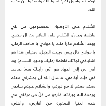
أُوصِيكم وأقول لكم: اتّقوا الله وابتعدوا عن محارم
الله.
السَّلام على الأوصياء المعصومين من بني
فاطمة وعليّ، السَّلام على القائم من آل محمدٍ.
وبعد السَّلام عذراً منك يا مولاي يا صاحب الزمان،
يا مولاي حال بيني وبينك الرحيل، ورحيلي هذا هو
اشتياقي لجدّتك فاطمة (عليكَ وعليها السلام) وما
أتى بي إلى الجهاد هو أنّي رأيتكَ رقماً ضاعت
في حبِّكَ أرقامي، فأسأل الله أن يحشرني معكم
معكم معكم لا مع غيركم، والسَّلام عليكم سادتي
ورحمة الله وبركاته. فأرجو من كلِّ من عرفني في
هذه الدنيا الصغيرة من أقاربي، وأهلي،