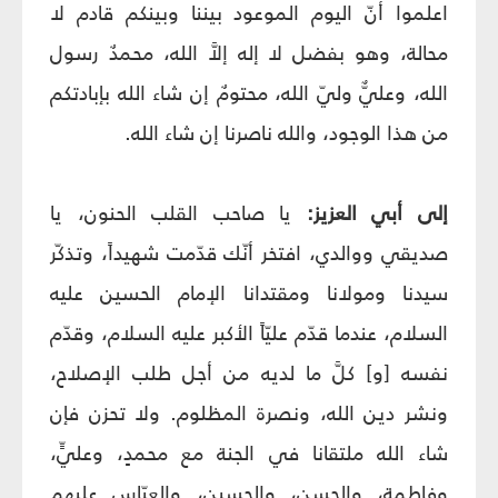
اعلموا أنّ اليوم الموعود بيننا وبينكم قادم لا
محالة، وهو بفضل لا إله إلاَّ الله، محمدٌ رسول
الله، وعليٌّ وليّ الله، محتومٌ إن شاء الله بإبادتكم
من هذا الوجود، والله ناصرنا إن شاء الله.
إلى أبي العزيز:
يا صاحب القلب الحنون، يا
صديقي ووالدي، افتخر أنّك قدّمت شهيداً، وتذكّر
سيدنا ومولانا ومقتدانا الإمام الحسين عليه
السلام، عندما قدّم عليّاً الأكبر عليه السلام، وقدّم
نفسه [و] كلَّ ما لديه من أجل طلب الإصلاح،
ونشر دين الله، ونصرة المظلوم. ولا تحزن فإن
شاء الله ملتقانا في الجنة مع محمدٍ، وعليٍّ،
وفاطمة، والحسن، والحسين، والعبّاس عليهم