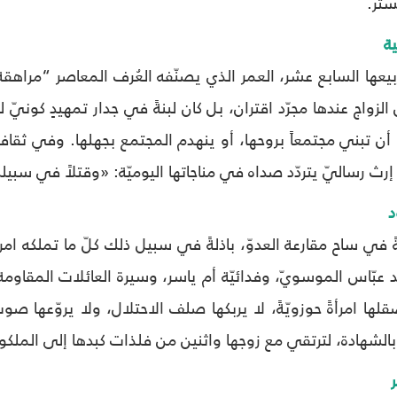
ستر.
ة
ها السابع عشر، العمر الذي يصنّفه العُرف المعاصر “مراهقة”،
زواج عندها مجرّد اقتران، بل كان لبنةً في جدار تمهيدٍ كونيّ لب
مّا أن تبني مجتمعاً بروحها، أو ينهدم المجتمع بجهلها. وفي ثقافت
رث رساليّ يتردّد صداه في مناجاتها اليوميّة: «وقتلاً في سبيل
د
ي ساح مقارعة العدوّ، باذلةً في سبيل ذلك كلّ ما تملكه امر
 عبّاس الموسويّ، وفدائيّة أم ياسر، وسيرة العائلات المقاومة
صقلها امرأةً حوزويّةً، لا يربكها صلف الاحتلال، ولا يروّعها صو
بالشهادة، لترتقي مع زوجها واثنين من فلذات كبدها إلى الملك