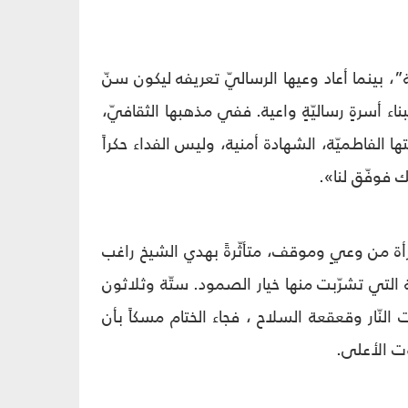
 بينما أعاد وعيها الرساليّ تعريفه ليكون سنّ
ناء أسرةٍ رساليّةٍ واعية. ففي مذهبها الثقافيّ،
ها الفاطميّة، الشهادة أمنية، وليس الفداء حكراً
ك فوفّق لنا».
أة من وعيٍ وموقف، متأثّرةً بهدي الشيخ راغب
 التي تشرّبت منها خيار الصمود. ستّة وثلاثون
ت النّار وقعقعة السلاح ، فجاء الختام مسكاً بأن
وت الأعلى.