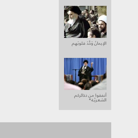
الإيمانُ وَحَّدَ قلوبَهم
أنفقوا من ذخائركم
الشعـريّـة*