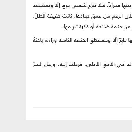
بيتها محراباً، فلا تبزغ شمس يومٍ إلّا وتستيقظ
على الرغم من عمق جهادها، كانت خفيفة الظلّ،
 عن حكمة ضائعة أو فكرة تلهمها.
رٌ إلّا وتستنطق الحكمة الكامنة وراءه، باحثةً
ناك في الأفق الأعلى، فرحلت إليه، ورحل السرّ