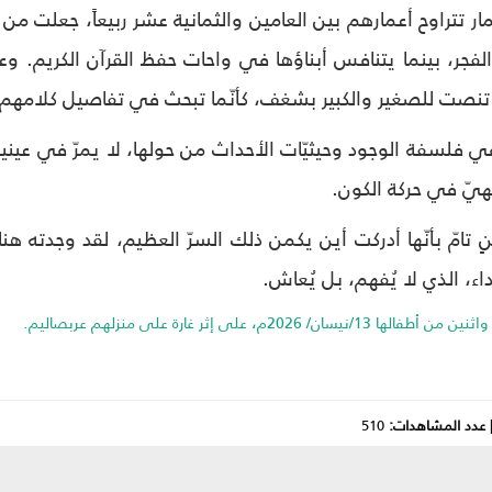
مار تتراوح أعمارهم بين العامين والثمانية عشر ربيعاً، جعلت من 
لفجر، بينما يتنافس أبناؤها في واحات حفظ القرآن الكريم. و
ا، تنصت للصغير والكبير بشغف، كأنّما تبحث في تفاصيل كلامهم
لسفة الوجود وحيثيّات الأحداث من حولها، لا يمرّ في عينيها عاب
لهيّ في حركة الكون.
نٍ تامّ بأنّها أدركت أين يكمن ذلك السرّ العظيم، لقد وجدته ه
داء، الذي لا يُفهم، بل يُعاش.
202م، على إثر غارة على منزلهم عربصاليم.
عدد المشاهدات:
510