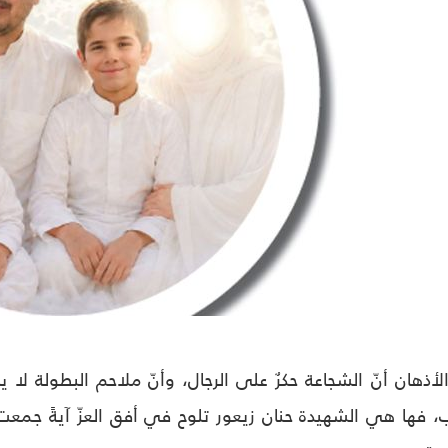
لأذهان أنّ الشجاعة حكرٌ على الرجال، وأنّ ملاحم البطولة لا ي
 فها هي الشهيدة حنان زيعور تلوح في أفق العزّ آيةً جمعت ب