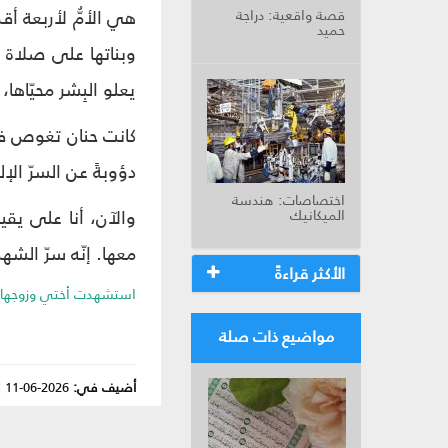
هي الأمُّ لأربعة أق
قصة واقعية: دراجة
حميد
وبناتها على صلاة ا
يعلو البِشر محيّاه
كانت حنان تغوص في ف
دؤوبةً عن السرّ الإ
اختصاصات: هندسة
والآن، أنا على يقي
الميكانيك
معها. إنّه سرّ الشه
الأكثر قراءةً
استشهدت أختي وزوجها واثنين من أطفالها 13/نيسان/ 6
مواضيع ذات صلة
أضيف في:
2026-06-11
|