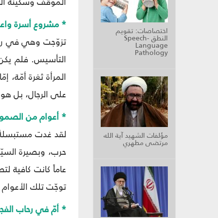
الموقف وسكينة ال
* مشروع أسرة واعي
اختصاصات: تقويم
النطق Speech-
تزوّجت وهي في ربيع
Language
Pathology
التأسيس. فلم يكن ال
المرأة ثغرة أمّة، إ
على الرجال، بل هو إ
* أعوام من الصمو
لقد غدت مستبسلةً ف
مؤلفات الشهيد آية الله
مرتضى مطهري
حرب، وبصيرة السيّد
عاماً كانت كافية لت
توجّت تلك الأعوام 
* أمّ في رحاب الفجر