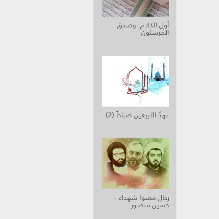
أول الكلام: وصدق
المُرسلون
عهدُ الأربعين صباحاً (2)
رجال مضوا شهداء -
حسين منصور