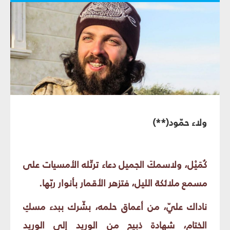
ولاء حمّود(**)
كُمَيْل، ولاسمكَ الجميل دعاء ترتّله الأمسيات على
مسمع ملائكة الليل، فتزهر الأقمار بأنوار ربّها.
ناداك عليّ، من أعماق حلمه، بشّرك ببدء مسكِ
الختام، شهادة ذبيح من الوريد إلى الوريد