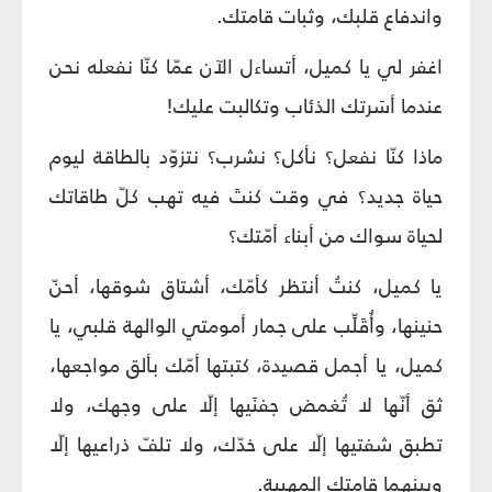
واندفاع قلبك، وثبات قامتك.
اغفر لي يا كميل، أتساءل الآن عمّا كنّا نفعله نحن
عندما أسَرتك الذئاب وتكالبت عليك!
ماذا كنّا نفعل؟ نأكل؟ نشرب؟ نتزوّد بالطاقة ليوم
حياة جديد؟ في وقت كنتَ فيه تهب كلّ طاقاتك
لحياة سواك من أبناء أمّتك؟
يا كميل، كنتُ أنتظر كأمّك، أشتاق شوقها، أحنّ
حنينها، وأُقَلِّب على جمار أمومتي الوالهة قلبي، يا
كميل، يا أجمل قصيدة، كتبتها أمّك بألق مواجعها،
ثق أنّها لا تُغمض جفنَيها إلّا على وجهك، ولا
تطبق شفتيها إلّا على خدّك، ولا تلفّ ذراعيها إلّا
وبينهما قامتك المهيبة.