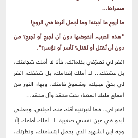
مسراها...
ما أروع ما أجبته! وما أجمل أثرها في الروح!
"هذه الحرب، أنخوضها دون أن نُجرح أو نَجرح؟ من
دون أن نُقتل أو نَقتل؟ نَأسر أو نؤسر؟".
اغفر لي تصرّفي بكلماتك، فأنا لا أملك شجاعتك،
بل عشقك... لا أملك إقدامك، بل شغفك، اغفر
لي بحقّ عينيك، وشموخ قامتك، وبهاء النور من
أعماق قلبك المضاء بحبّ محمّد وآل محمّد...
اغفر لي.. فما أخبرتنيه أمّك عنك أخجلني، وجعلني
أبدو في عين نفسي صغيرة. لا أملك أمامك إلّا
وجه ابن الشهيد الذي يحمل ابتسامتك، ونظرتك،