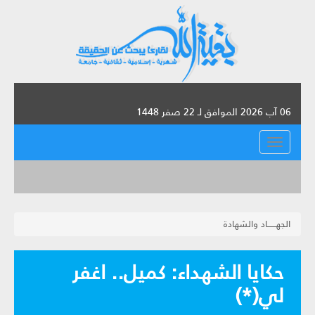
06 آب 2026 الموافق لـ 22 صفر 1448
القائمة
الجهــــــاد والشهادة
حكايا الشهداء: كميل.. اغفر
لي(*)