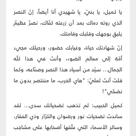
يا كميل، يا بنيّ، يا شهيدي أنا أيضاً، إنّ النصر
الذي روته دماك بعد أن زرعته كفّاك، نصرٌ عظيمٌ
يليق بوجهك وقلبك وقامتك.
إنّ شهادتك حياة، وغيابك حضور، ورحيلك مجيء
أمّة إلى معالم الضوء، وأنتَ في هذا كلّه
الجمال... سيّد من أسياد هذا النصر وصنّاعه، وكما
قلتَ أنتَ لعليّ: "هاي الحرب، ما مننتصر بدون ما
نضحّي"!
كميل الحبيب: لم تذهب تضحياتك سدى... لقد
ساندتَ تضحيات نور ورضوان والكرّار وذي الفقار،
وسائر الأسماء التي علّقها أصحابها على مشاجب