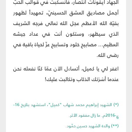
الجهاد أيقونات انتصار، فانسكبت في قوالب الحبّ
أجمل مصاديق العشق الحسينيّ، تمهيداً لظهور
بقيّة الله الأعظم عجل الله تعالى فرجه الشريف
الذي سيظهر، وستكون أنت في عداد جيشه
العظيم... مصابيح خلود وتسابيح عزّ لحياة باقية في
رضى الله.
اغفر لي يا كميل، أتساءل الآن عمّا كنّا نفعله نحن
عندما أسَرَتك الذئاب وتكالبت عليك!
(*) الشهيد إبراهيم محمد شهاب "كميل"، استشهد بتاريخ 16-
6-2016م. ما زال مفقود الأثر.
(**) والدة الشهيد حسين حمّود.