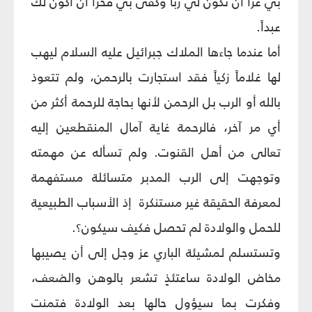
بي عزاً أن تكون لي رباً وكفى بي فخراً أن أكون لك
عبداً.
أما عندما جاءها الملاك جبرائيل عليه السلام ليهب
لها غلاماً زكياً فقد استجارت بالرحمن، ولم تتعوذ
بالله أو الرب بل الرحمن لأنها بحاجة للرحمة أكثر من
أي مر آخر، فالرحمة غاية آمال المنقطعين إليه
تعالى من أهل القنوت. ولم تسأله عن مهمته
وتوجهت إلى الرب المدبر متسائلة مستفهمة
لمعرفة الحقيقة غير مستنكرة إذ الأسباب الطبيعية
للحمل والولادة لم تحصل فكيف سيكون؟.
وتستسلم لمشيئة الباري عز وجل إلى أن يصيبها
مخاض الولادة ساعتئذٍ تشعر بالوهن والضعف،
وفكرت بما سيؤول حالها بعد الولادة فتمنت