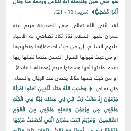
هُوَ عَلَيَّ هَيِّنٌ وَلِنَجْعَلَهُ آيَةً لِلنَّاسِ وَرَحْمَةً مِّنَّا وَكَانَ
أَمْرًا مَّقْضِيًّا﴾
(مريم: 16 - 21).
لقد أثنى الله تعالى على الصديقة مريم ابنة
عمران عليها السلام ثناءً تكاد تضاهي به الأنبياء
عليهم السلام، إن من حيث اصطفاؤها وتطهيرها
أو من حيث قبولها القبول الحسن عندما تقبلها ربها
بعدما ولدتها أمها وسمتها مريم (ومعناها العابدة).
أو من حيث جعلها مثالاً يحتذى عند الرجال والنساء،
قال تعالى:
﴿ وَضَرَبَ اللَّهُ مَثَلًا لِّلَّذِينَ آمَنُوا اِمْرَأَةَ
فِرْعَوْنَ إِذْ قَالَتْ رَبِّ ابْنِ لِي عِندَكَ بَيْتًا فِي الْجَنَّةِ
وَنَجِّنِي مِن فِرْعَوْنَ وَعَمَلِهِ وَنَجِّنِي مِنَ الْقَوْمِ
الظَّالِمِينَ وَمَرْيَمَ ابْنَتَ عِمْرَانَ الَّتِي أَحْصَنَتْ فَرْجَهَا
فَنَفَخْنَا فِيهِ مِن رُّوحِنَا وَصَدَّقَتْ بِكَلِمَاتِ رَبِّهَا وَكُتُبِهِ