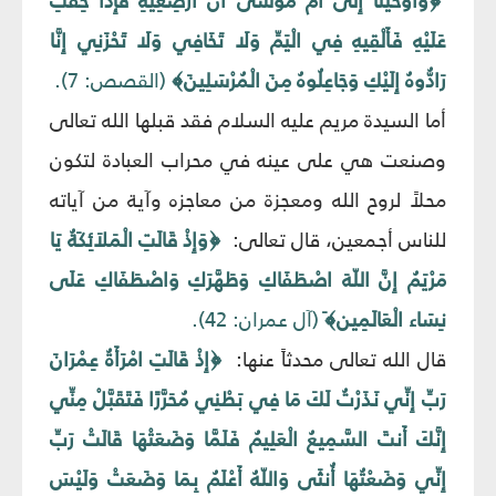
﴿وَأَوْحَيْنَا إِلَى أُمِّ مُوسَى أَنْ أَرْضِعِيهِ فَإِذَا خِفْتِ
عَلَيْهِ فَأَلْقِيهِ فِي الْيَمِّ وَلَا تَخَافِي وَلَا تَحْزَنِي إِنَّا
رَادُّوهُ إِلَيْكِ وَجَاعِلُوهُ مِنَ الْمُرْسَلِينَ﴾
(القصص: 7).
أما السيدة مريم عليه السلام فقد قبلها الله تعالى
وصنعت هي على عينه في محراب العبادة لتكون
محلاً لروح الله ومعجزة من معاجزه وآية من آياته
للناس أجمعين، قال تعالى:
﴿وَإِذْ قَالَتِ الْمَلاَئِكَةُ يَا
مَرْيَمُ إِنَّ اللّهَ اصْطَفَاكِ وَطَهَّرَكِ وَاصْطَفَاكِ عَلَى
نِسَاء الْعَالَمِين﴾َ
(آل عمران: 42).
قال الله تعالى محدثاً عنها:
﴿إِذْ قَالَتِ امْرَأَةُ عِمْرَانَ
رَبِّ إِنِّي نَذَرْتُ لَكَ مَا فِي بَطْنِي مُحَرَّرًا فَتَقَبَّلْ مِنِّي
إِنَّكَ أَنتَ السَّمِيعُ الْعَلِيمُ فَلَمَّا وَضَعَتْهَا قَالَتْ رَبِّ
إِنِّي وَضَعْتُهَا أُنثَى وَاللّهُ أَعْلَمُ بِمَا وَضَعَتْ وَلَيْسَ