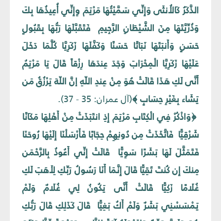
الذَّكَرُ كَالأُنثَى وَإِنِّي سَمَّيْتُهَا مَرْيَمَ وِإِنِّي أُعِيذُهَا بِكَ
وَذُرِّيَّتَهَا مِنَ الشَّيْطَانِ الرَّجِيمِ فَتَقَبَّلَهَا رَبُّهَا بِقَبُولٍ
حَسَنٍ وَأَنبَتَهَا نَبَاتًا حَسَنًا وَكَفَّلَهَا زَكَرِيَّا كُلَّمَا دَخَلَ
عَلَيْهَا زَكَرِيَّا الْمِحْرَابَ وَجَدَ عِندَهَا رِزْقاً قَالَ يَا مَرْيَمُ
أَنَّى لَكِ هَذَا قَالَتْ هُوَ مِنْ عِندِ اللّهِ إنَّ اللّهَ يَرْزُقُ مَن
يَشَاء بِغَيْرِ حِسَابٍ ﴾
(آل عمران: 35 - 37).
﴿وَاذْكُرْ فِي الْكِتَابِ مَرْيَمَ إِذِ انتَبَذَتْ مِنْ أَهْلِهَا مَكَانًا
شَرْقِيًّا فَاتَّخَذَتْ مِن دُونِهِمْ حِجَابًا فَأَرْسَلْنَا إِلَيْهَا رُوحَنَا
فَتَمَثَّلَ لَهَا بَشَرًا سَوِيًّا قَالَتْ إِنِّي أَعُوذُ بِالرَّحْمَن
مِنكَ إِن كُنتَ تَقِيًّا قَالَ إِنَّمَا أَنَا رَسُولُ رَبِّكِ لِأَهَبَ لَكِ
غُلَامًا زَكِيًّا قَالَتْ أَنَّى يَكُونُ لِي غُلَامٌ وَلَمْ
يَمْسَسْنِي بَشَرٌ وَلَمْ أَكُ بَغِيًّا قَالَ كَذَلِكِ قَالَ رَبُّكِ