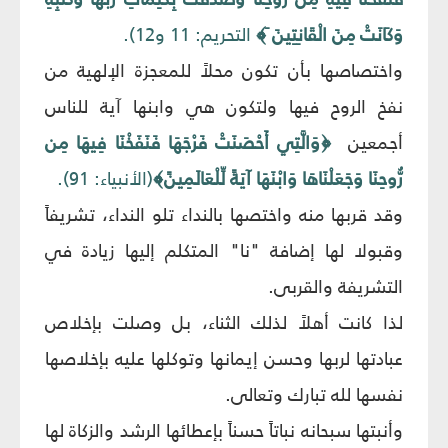
وَكَانَتْ مِنَ الْقَانِتِينَ َ﴾
التحريم: 11 و12).
واختصاصها بأن تكون محلاً للمعجزة الإلهية من
نفخ الروح فيها ولتكون هي وابنها آية للناس
أجمعين
﴿وَالَّتِي أَحْصَنَتْ فَرْجَهَا فَنَفَخْنَا فِيهَا مِن
رُّوحِنَا وَجَعَلْنَاهَا وَابْنَهَا آيَةً لِّلْعَالَمِينََ﴾
(الأنبياء: 91).
وقد قربها منه واختصها بالنداء تلو النداء، تشريفاً
وقبولا لها إضافة "نا" المتكلم إليها زيادة في
التشريفة والقربى.
لذا كانت أهلاً لذلك الثناء، بل وصلت بإخلاص
عبادتها لربها وحسن إيمانها وتوكلها عليه بإخلاصها
نفسها لله تبارك وتعالى.
وأنبتها سبحانه نباتاً حسناً بإعطائها الرشد والزكاة لها