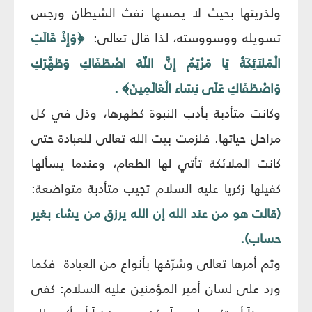
ولذريتها بحيث لا يمسها نفث الشيطان ورجس
تسويله ووسووسته، لذا قال تعالى:
﴿وَإِذْ قَالَتِ
الْمَلاَئِكَةُ يَا مَرْيَمُ إِنَّ اللّهَ اصْطَفَاكِ وَطَهَّرَكِ
وَاصْطَفَاكِ عَلَى نِسَاء الْعَالَمِينَ﴾ .
وكانت متأدبة بأدب النبوة كطهرها، وذل في كل
مراحل حياتها. فلزمت بيت الله تعالى للعبادة حتى
كانت الملائكة تأتي لها الطعام، وعندما يسألها
كفيلها زكريا عليه السلام تجيب متأدبة متواضعة:
(قالت هو من عند الله إن الله يرزق من يشاء بغير
حساب).
وثم أمرها تعالى وشرّفها بأنواع من العبادة فكما
ورد على لسان أمير المؤمنين عليه السلام: كفى