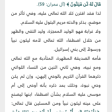
قَالَ لَهُ كُن فَيَكُونُ ﴾
(آل عمران: 59).
لذا فقد اقترن كلا الله تعالى عليه، وفي كأثر من
موضع، بذكر والدته مريم البتول عليه السلام.
ولا غرابة فهو الوليد المعجزة، وليد التقى والطهر
من خلال اصطفاء الله تعالى لأمه ليكون نبياً
ورسولاً إلى بني إسرائيل.
فأمه الصديقة المطهرة، المتأدبة مع الله تعالى
ومع نبيه، وهي ثاني اثنين من النساء اللواتي
ذكرهما القرآن الكريم بالوحي إليهن، وإن لم يكن
وحي نبوة، وذلك بعد ذكره بأنه أوحى إلى أم
موسى عليه السلام بشأن اصطفاء ابنها ليصنع
على عينه ليكون نبياً ومن المسلين قال تعالى: