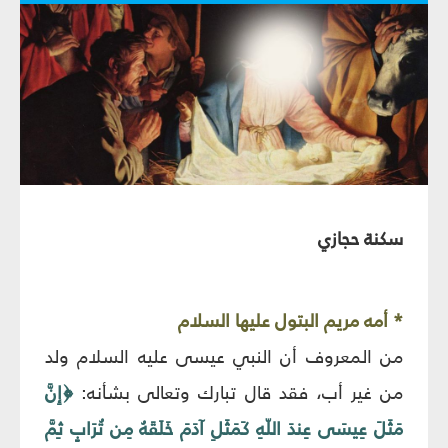
سكنة حجازي‏
* أمه مريم البتول عليها السلام‏
من المعروف أن النبي عيسى عليه السلام ولد
من غير أب، فقد قال تبارك وتعالى بشأنه:
﴿إِنَّ
مَثَلَ عِيسَى عِندَ اللّهِ كَمَثَلِ آدَمَ خَلَقَهُ مِن تُرَابٍ ثِمَّ