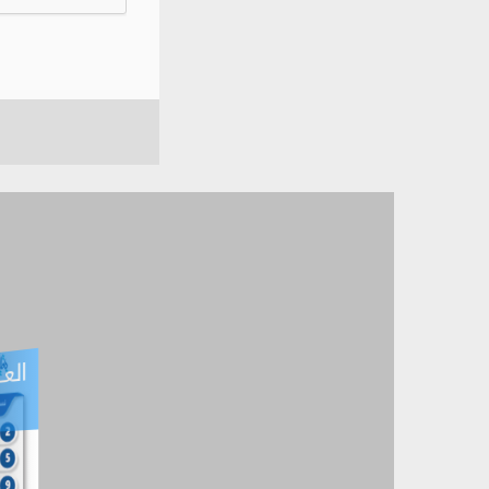
العـ
العـــدد التفاعلي -
آب