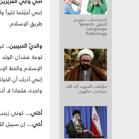
أمي وأبي العزيزين 
إنني أحبّكما كثيراً
اختصاصات: تقويم
طريق الإسلام.
النطق Speech-
Language
Pathology
والديّ الحبيبين..
كيف
لوعة فقدان الولد
الإسلام والخط الإ
إنني أدرك أن الحيا
مؤلفات الشهيد آية الله
واحدة، فلماذا لا 
مرتضى مطهري
أختي...
كوني زينب 
أخي...
إن سبيل الل