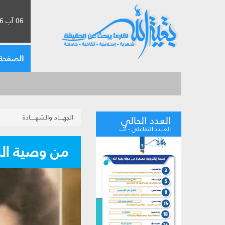
06 آب 2026 الموافق لـ 22 صفر 1448
الصفحة 
الجهــــاد والشهـــــادة
العدد الحالي
العـــدد التفاعلي - آب
من وصية الش