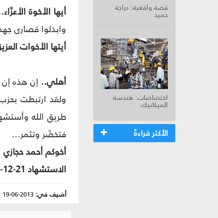
قصة واقعية: دراجة
أيها الأخوة الأعزّاء..
حميد
وابذلوا قصارى جهد
أيتها الأخوات العزي
أهلي..
إن هذه إن 
اختصاصات: هندسة
ولقد ارتبطت بحزب 
الميكانيك
طريق الله وأستشهد
الأكثر قراءةً
فتخضّر وتثمر...
أخوكم أحمد حجازي
الاستشهاد 21-12-1985 كفرا - عملية ضد العدو.
أضيف في:
2013-06-19
|