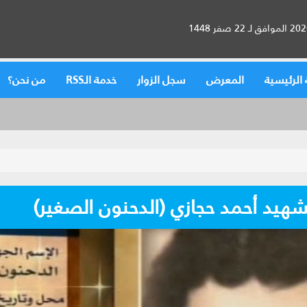
الرئيسية
المعرض
سجل الزوار
خدمة الـRSS
من نحن؟
هيد أحمد حجازي (الدحنون الصغير)