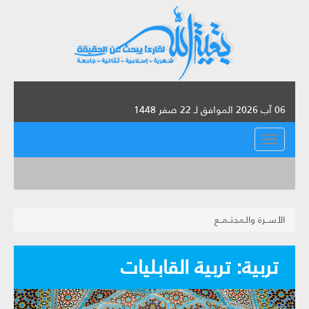
06 آب 2026 الموافق لـ 22 صفر 1448
القائمة
الأســرة والـمجتــمــع
تربية: تربية القابليات‏