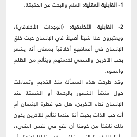
1- القابلية العقلية:
العلم والبحث عن الحقيقة.
2- القابلية الأخلاقية:
(الوجدات الأخلاقي)،
ويعتبرون هذا شيئاً أصيلاً في الإنسان حيث خلق
الإنسان في أعماقهع أخلاقياً بمعنى أنه يشعر
بحب الآخرين والسعي لخدمتهم ويتألم من الظلم
والسوء.
وقد طرحت هذه المسألة منذ القديم وتساءلت
حول منشأ الشعور بالرحمة أو الشفقة عند
الإنسان تجاه الآخرين، هل هو فطرة الإنسان أم
أنه حب الذات بحيث أننا عندما نتألم للآخرين يكون
ذلك ناشئاً من خوفنا أن نقع في نفس الشي‏ء،
وأننا إذا خدمنا الناس فلكي يخدمونا إذا احتجنا. أم