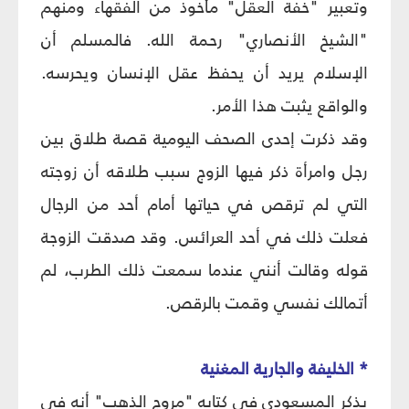
وتعبير "خفة العقل" مأخوذ من الفقهاء ومنهم
"الشيخ الأنصاري" رحمة الله. فالمسلم أن
الإسلام يريد أن يحفظ عقل الإنسان ويحرسه.
والواقع يثبت هذا الأمر.
وقد ذكرت إحدى الصحف اليومية قصة طلاق بين
رجل وامرأة ذكر فيها الزوج سبب طلاقه أن زوجته
التي لم ترقص في حياتها أمام أحد من الرجال
فعلت ذلك في أحد العرائس. وقد صدقت الزوجة
قوله وقالت أنني عندما سمعت ذلك الطرب، لم
أتمالك نفسي وقمت بالرقص.
* الخليفة والجارية المغنية
يذكر المسعودي في كتابه "مروج الذهب" أنه في