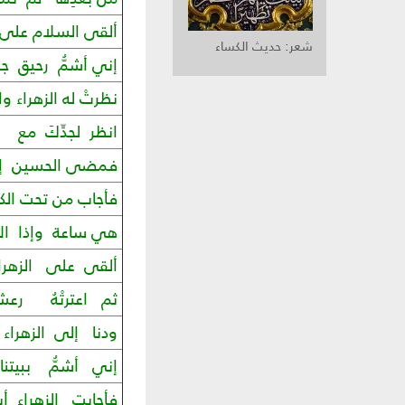
ألقى السلام على ا
شعر: حديث الكساء
إني أشمُّ رحيق 
نظرتْ له الزهراء 
انظر لجدِّكَ مع 
فمضى الحسين إلى ا
فأجاب من تحت ال
هي ساعة وإذا ال
ألقى على الزهراء 
ثم اعترتْهُ رعشة
ودنا إلى الزهراء 
إني أشمُّ ببيتن
فأجابتِ الزهراء أ