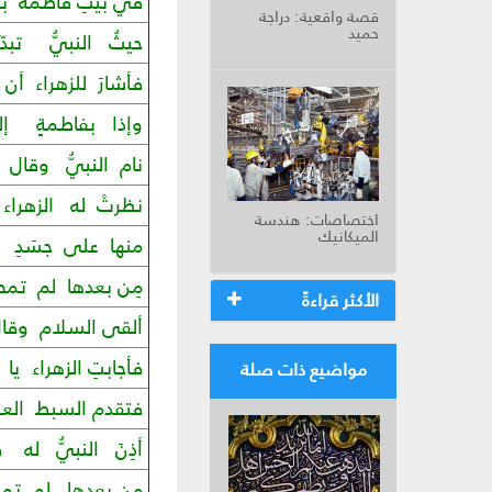
في بيتِ فاطمة بد
قصة واقعية: دراجة
حميد
حيثُ النبيُّ تبد
فأشارَ للزهراء أن
وإذا بفاطمةٍ إل
نام النبيُّ وقال
نظرتْ له الزهراء ق
اختصاصات: هندسة
الميكانيك
منها على جسَدِ ال
مِن بعدها لم تمضِ
الأكثر قراءةً
ألقى السلام وقال
فأجابتِ الزهراء يا
مواضيع ذات صلة
فتقدم السبط الع
أذِنَ النبيُّ له ف
من بعدِها لم تمض