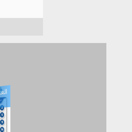
العـ
العـــدد التفاعلي -
آب