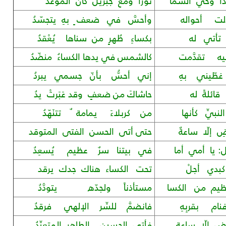
ا وحْيُ السما
نوراً ومع جبريل كان الموعدُ
ّلت أحواله
وأحسَّ في ضعف ٍ بهِ يتجسّدُ
 تأتي له
بكساءِ طُهرٍ من سناها يُعْقدُ
يه تقدَّمت
كالشمس في يدها الكساءُ منضّدُ
 غطّيني بهِ
إني أحسُّ بأنّ جسمي يبردُ
ائلةً له
حاشاكَ من ضعفٍ وقد عَبَرتْ يدُ
نبيِّ كأنها
من كربلاءَ يمامة ٌ تتنَهّدُ
 إلّا ساعةٌ
حتى أتى الحسن الفتى المتوقد
: يا أمي أما
في بيتنا سرٌ عظيم يُسعِدُ
 كبدي أجلْ
تحت الكساء هناك جدك يرقد
ظيم من الكسا
مستأذناً ولجدّه يتودَّدُ
نام بقربِهِ
فانضمَّ للسِّر الإلهي فرقدُ
ِ إلّا ساعة
فأتى الحسين الطاهر المتعبِّدُ