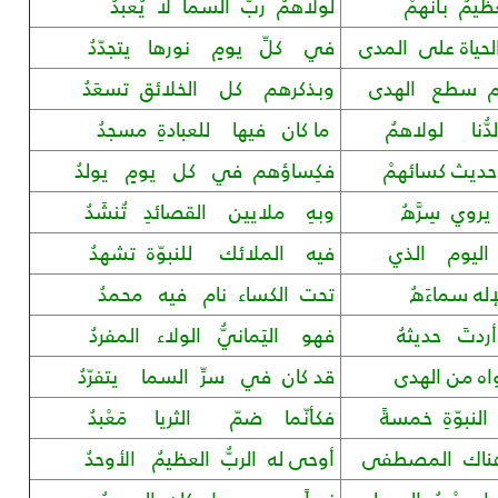
ظيمُ بأنهمْ
لولاهمُ ربُّ السما لا يُعبدُ
ياة على المدى
في كلِّ يومٍ نورها يتجدّدُ
هم سطع الهدى
وبذكرهم كل الخلائق تسعَدُ
ُنا لولاهمُ
ما كان فيها للعبادةِ مسجدُ
 حديث كسائهمْ
فكِساؤهم في كل يومٍ يولدُ
روي سِرَّهُ
وبهِ ملايين القصائدِ تُنشَدُ
 اليوم الذي
فيه الملائك للنبوّة تشهدُ
ه سماءَهُ
تحت الكساء نام فيه محمدُ
دتَ حديثهُ
فهو اليَمانيُّ الولاء المفردُ
واه من الهدى
قد كان في سرِّ السما يتفرّدُ
نبوّةِ خمسةً
فكأنّما ضمّ الثريا مَعْبدُ
هناك المصطفى
أوحى له الربُّ العظيمُ الأوحدُ