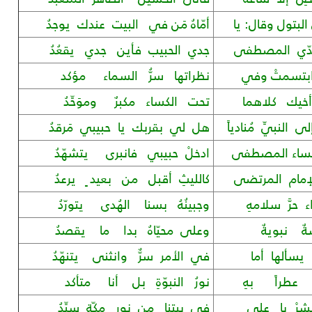
لبتول وقال: يا
أمّاهُ مَن في البيت عندك يوجدُ
جدّي المصطفى
جدي الحبيب فأين جدي يقعُدُ
وابتسمتْ وفي
نظراتها سرُّ السماء مؤكد
أخيك كلاهما
تحت الكساء مكبرٌ وموَحِّدُ
لنبيِّ مُنادياً
هل لي بقربك يا حبيبي مَرقدُ
كساء المصطفى
ادخلْ حبيبي فانبرى يتشهّدُ
إمام المرتضى
كالليثِ أقبل من بعيد ٍ يرعدُ
حرَّ سلامهِ
وجبينُهُ بسنا الهُدى يتورّدُ
ٌ نبويةٌ
وعلى محيّاهُ بدا ما يقصدُ
يسألها أما
في الأمر سرٌّ وانثنى يتنهّدُ
ا عطراً بهِ
نورُ النبوّةِ بل أنا متأكد
بشرْ يا علي
في بيتنا من نور مكّة سيِّدُ