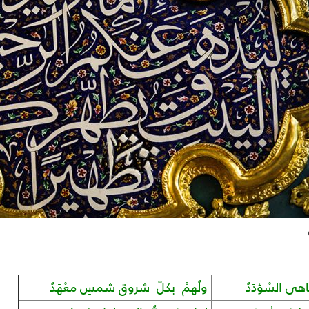
هى السْؤدَدُ
ولُهمْ بكلّ شروقِ شمسٍ معْهَدُ