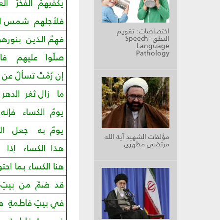
يكفيهمُ الفخرُ الع
فلأجلهم شمس الح
اختصاصات: تقويم
فهمُ الذين بنور
النطق Speech-
Language
Pathology
صلّوا عليهم فالدّ
إن رُمْتَ تسألُ عن
ما زال ثغر الدهر ي
يومُ الكساء فإنه
يومٌ به جعل الإل
مؤلفات الشهيد آية الله
مرتضى مطهري
هذا الكساء إذا أر
هنا الكساء بما احت
قد ضمّ من بيتِ ال
في بيتِ فاطمةٍ 