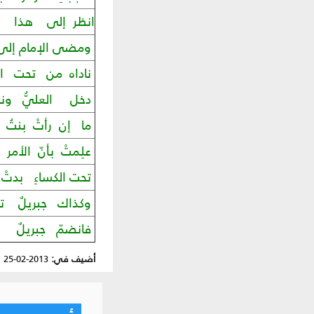
انظر إلى هذا ال
ومضى الإمام إلى 
ناداه من تحت الك
دخل العليُّ ونام
ما إن رأتْ بنتُ ال
علِمتْ بأنّ الأمر
تحت الكساءِ بدتْ
وكذاك جبريلٌ تر
فانضمّ جبريلٌ إ
أضيف في:
2013-02-25
|