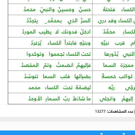
كساء فتحتهُ
حسنٌ وحسينٌ والنبيّ محمدُ
الكساء وقد درى
السرَّ الذي بمحمَّد ٍ يتجدَّدُ
ساءِ محمَّدٌ
ادخلْ فدونك لا يطيب الموردُ
 قرب نبيِّهِ
وبنيْهِ فابتدأ الكساء يُزغردُ
نبي بُدُورها
تحت الكساء تجمعوا وتوحّدوا
 معجزة السما
فإليهمُ انضمتْ وتمّ المقصدُ
 كواكب خمسةٌ
بضيائها قلب السما تتوسّدُ
جّى ربَّه
ليضمّهُ تحت الكساء محمد
ليهمْ وانجلى
ما شاءَهُ ربُ السماءِ الأوحدُ
عدد المشاهدات:
13277