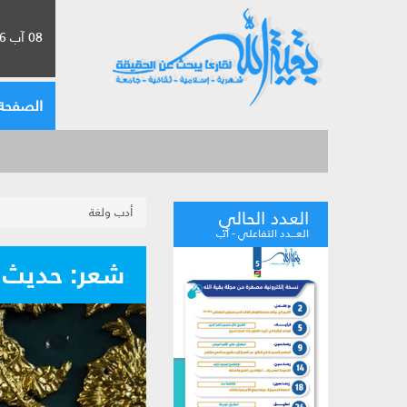
08 آب 2026 الموافق لـ 24 صفر 1448
الصفحة 
أدب ولغة
العدد الحالي
العـــدد التفاعلي - آب
شعر: حديث ا