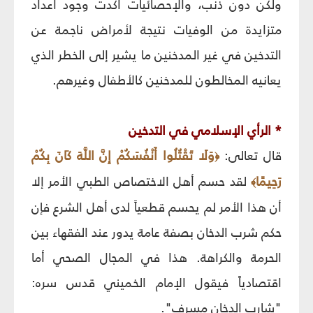
ولكن دون ذنب، والإحصائيات أكدت وجود أعداد
متزايدة من الوفيات نتيجة لأمراض ناجمة عن
التدخين في غير المدخنين ما يشير إلى الخطر الذي
يعانيه المخالطون للمدخنين كالأطفال وغيرهم.
* الرأي الإسلامي في التدخين
قال تعالى:
وَلَا تَقْتُلُوا أَنْفُسَكُمْ إِنَّ اللَّهَ كَانَ بِكُمْ
﴿
رَحِيمًا
لقد حسم أهل الاختصاص الطبي الأمر إلا
﴾
أن هذا الأمر لم يحسم قطعياً لدى أهل الشرع فإن
حكم شرب الدخان بصفة عامة يدور عند الفقهاء بين
الحرمة والكراهة. هذا في المجال الصحي أما
اقتصادياً فيقول الإمام الخميني قدس سره:
"شارب الدخان مسرف".