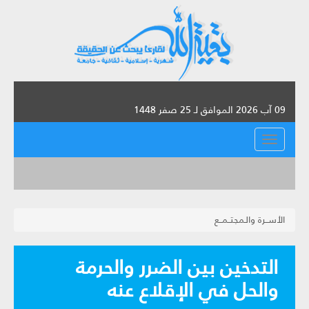
09 آب 2026 الموافق لـ 25 صفر 1448
القائمة
الأســرة والـمجتــمــع
التدخين بين الضرر والحرمة
والحل في الإقلاع عنه‏