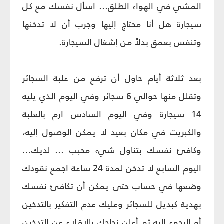
المشي في الهواء الطلق... اسأل نفسك مع كل
سيجارة هل أنا محتاج إليها وجرب أن لا تدخنها
وتنفس بعمق بدلاً من إشغال السيجارة.
بعد ثلاثة أيام حاول أن ترفع من علبة السجائر
وتقلل منها حوالي 6 سجائر وفي اليوم الذي يليه
14 سيجارة وفي اليوم السادس ارم بالعلبة
والكبريت في مكان بعيد لا يمكن الوصول إليه،
وكافئ‏ نفسك بتناول شي‏ء محبب ... لديك...
اليوم السابع لا تدخن لمدة 24 ساعة اجمع نقودك
وضعها في حساب حتى يمكن أن تكافئ نفسك
بهدية كبديل للسجائر وعليك عدم التفكير بالتدخين
أو الرجوع إليه ثم أعلن نجاحك بالإقلاع عن التدخين