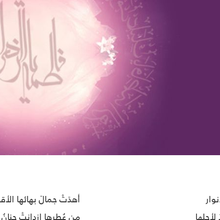
نوار
أهدَتْ جمالَ بهائها الأق
 لأجلها
من عُطرِها ازدانتْ جِنانُ 