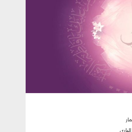
مار
الباري