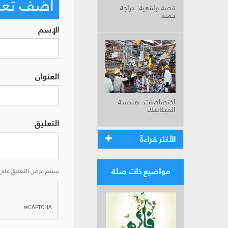
أضف تعليق
قصة واقعية: دراجة
حميد
الإسم
العنوان
اختصاصات: هندسة
الميكانيك
التعليق
الأكثر قراءةً
مواضيع ذات صلة
سيتم عرض التعليق على 