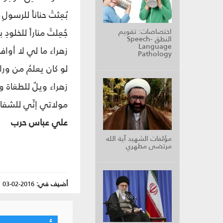
بُعِثتْ حناناً للرسولِ
جُعِلتْ مناراً للخلودِ
اختصاصات: تقويم
النطق Speech-
Language
زهراء ما لي لا أوافي
Pathology
لو كان يعلمُ من وراءه
زهراء ويلٌ للطغاة 
مولاتي إنِّي للشفاع
علي عباس حرب
مؤلفات الشهيد آية الله
مرتضى مطهري
أضيف في:
2016-02-03
|