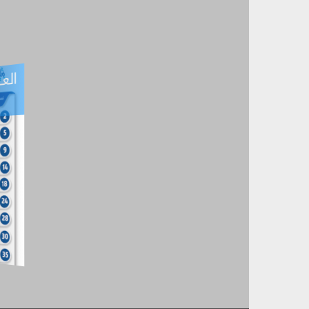
العـ
العـــدد التفاعلي -
آب