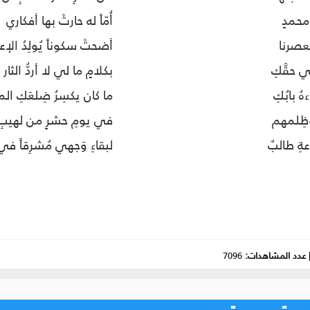
 محمدٍ
أُمّاً له حارتْ بها أفكاري
 بعصرنا
أضحتْ سكوناً يُولِدُ الإ
 حقَّكِ
بكلامٍ ما لي لا أردُّ الثار
ُ بابُكِ
ما كان يكسِرُ ضِلعَكِ ال
وظِلمهم
في يومِ حشرٍ من لهيبِ ال
ةِ طالبٌ
لبقاءِ وَجهي مُشرِقاً في
عدد المشاهدات:
7096