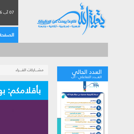
07 آب 2026 الموافق لـ 23 صفر 1448
الصفحة 
مشــــاركات القــــراء
العدد الحالي
العـــدد التفاعلي - آب
بأقلامكم: بها