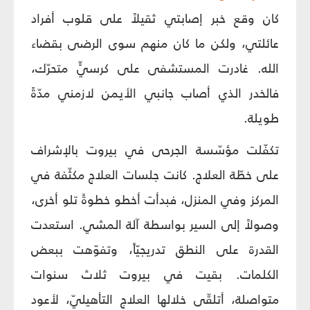
كان وقع خبر إصابتي ثقيلاً على قلوب أفراد
عائلتي، ولكن ما كان منهم سوى الرضى بقضاء
الله. غادرت المستشفى على كرسيٍّ متحرّك،
فالخدر الذي أصاب جانبي الأيمن لازمني مدّةً
طويلة.
تكفّلت مؤسّسة الجرحى في بيروت بالإشراف
على خطّة العلاج. كانت جلسات العلاج مكثّفة في
المركز وفي المنزل، فبدأت أخطو خطوةً تلو أخرى،
وصولاً إلى السير بواسطة آلة المشي. استعدت
القدرة على النطق تدريجيّاً، وتفوّهت ببعض
الكلمات. بقيت في بيروت ثلاث سنوات
متواصلة، أتلقّى خلالها العلاج التأهيليّ، لأعود