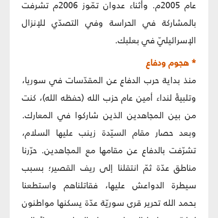
عام 2005م. وأثناء عدوان تمّوز 2006م تشرفت
بالمشاركة في الحراسة وفي التصدّي للإنزال
الإسرائيليّ في بعلبك.
* هجوم ودفاع
منذ بداية حرب الدفاع عن المقدّسات في سوريا،
وتلبيةً لنداء أمين عام حزب الله (حفظه الله)، كنت
من بين المجاهدين الذين شاركوا في المعارك.
وبعد حصار مقام السيّدة زينب عليها السلام،
تشرّفت بالدفاع عن مقامها مع المجاهدين. حرّرنا
مناطق عدّة ثمّ انتقلنا إلى ريف القصير؛ بسبب
سيطرة الدواعش عليها، فقاتلناهم واستطعنا
بحمد الله تحرير قرى سوريّة عدّة يسكنها مواطنون