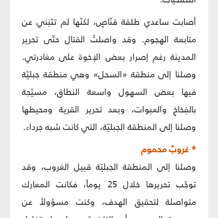
أصابت ساعدي طلقة قنّاصٍ، لكنّها لم تثنِني عن
متابعة الهجوم. وقد واصلتُ القتال حتّى تحرير
المدينة رغم إصرار بعض الإخوة على مغادرتي.
وصلنا إلى منطقة «السحل» وهي منطقة جبليّة
فيها بعض السهول واسعة النطاق، مسيّجة
بالفِخاخ والعبوات، وبعد تحرير القرية ومحيطها
وصلنا إلى المنطقة الجبليّة، التي كانت شبه جرداء.
* غروبٌ محموم
وصلنا إلى المنطقة الجبليّة قبيل الغروب، وقد
توجّب تحريرها خلال 25 يوماً، فكانت المعارك
متواصلة لتحقيق الهدف، وكنت مسؤولاً عن