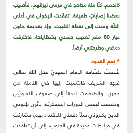
كالحمم. كنّا مئة مجاهدٍ في مرمى نيرانهم، فأصيب
بعضنا إصاباتٍ طفيفة. تفقّدت الإخوان في أعلى
التلّة وعدت إلى نقطة التثبيت، وإذ بقذيفة هاون
عيار 60 ملم تصيب جسدي بشظاياها، فاخترقت
دماغي وطرحتني أرضاً.
* نِعم القدوة
شُغفتُ بكشّافة الإمام المهديّ عجل الله تعالى
فرجه الشريف فانتسبت إليها في الثامنة من
عمري، وانضممت لاحقاً إلى صفوف التعبويّين
وخضعت لبعض الدورات العسكريّة. تأثّري بإخوتي
الذين يكبروني سنَّاً دفعني للاقتداء بهم، فشاركت
في مرابطات عديدة في الجنوب، إلى أن تعاقدت