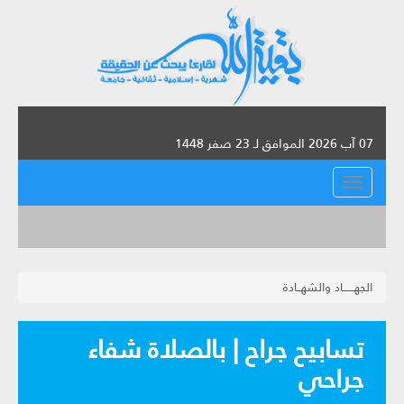
07 آب 2026 الموافق لـ 23 صفر 1448
القائمة
الجهــــــاد والشهــادة
تسابيح جراح | بالصلاة شفاء
جراحي