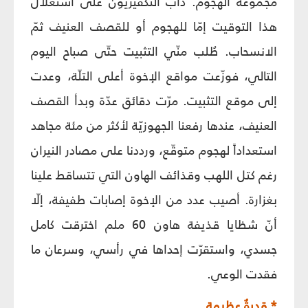
مجموعة الهجوم. دأب التكفيريّون على استغلال
هذا التوقيت إمّا للهجوم أو للقصف العنيف ثمّ
الانسحاب. طُلب منّي التثبيت حتّى صباح اليوم
التالي، فوزّعت مواقع الإخوة أعلى التلّة، وعدت
إلى موقع التثبيت. مرّت دقائق عدّة وبدأ القصف
العنيف، عندها رفعنا الجهوزيّة لأكثر من مئة مجاهد
استعداداً لهجوم متوقّع، ورددنا على مصادر النيران
رغم كتل اللهب وقذائف الهاون التي تتساقط علينا
بغزارة. أصيب عدد من الإخوة إصابات طفيفة، إلّا
أنّ شظايا قذيفة هاون 60 ملم اخترقت كامل
جسدي، واستقرّت إحداها في رأسي، وسرعان ما
فقدت الوعي.
* قدرةٌ عظيمة