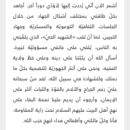
أشعر الآن أنّي رُددت إليها لأؤدّي دوراً آخر. أجاهد
بكلّ طاقتي بمختلف أشكال الجهاد من خلال
الجلسات الثقافيّة التوعويّة والعسكريّة وجهاد
التبيين. كما أنّ لقب «الشهيد الحيّ»، الذي يلقّبني
به الناس، يُلقي على عاتقي مسؤوليّة كبيرة.
أسأل الله أن يثبّتنا على دينه وعلى خطّ ولاية
الفقيه، ونحن على أتمّ الجهوزيّة للتضحية بكلّ ما
نملك وللشهادة في سبيل الله. لقد منّ سبحانه
عليّ رغم الجراح والآلام بالقوّة والثبات أكثر على
الإيمان، وأرجوه أن يديم علينا نعمة البقاء على
نهج أهل البيت عليهم السلام تحت راية المقاومة،
فأنا وكلّ عائلتي وأطفالي فداء لنهج حزب الله.