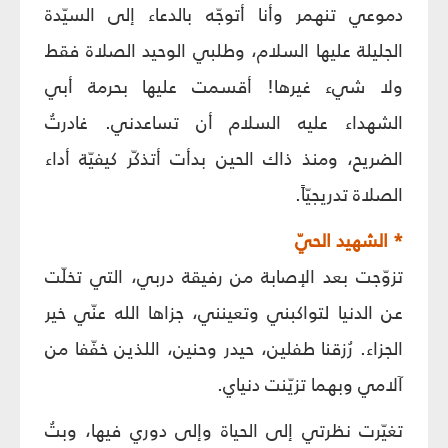
دموعي تنهمر وأنا أتوجّه بالدعاء إلى السيّدة
الجليلة عليها السلام، وطلبي الوحيد الصلاة فقط
ولا شيء غيرها! أقسمت عليها بحرمة أبي
الشهداء عليه السلام أن تساعدني. غادرتُ
الضريح، ومنذ ذاك الحين بدأت أتذكّر كيفيّة أداء
الصلاة تدريجيّاً.
* الشهيد الحيّ
تزوّجت بعد الإصابة من رفيقة دربي، التي تخلّت
عن الدنيا لتواكبني وتعينني، جزاها الله عنّي خير
الجزاء. رُزقنا طفلين، حيدر وحنين، اللذين خفّفا من
آلامي وبهما تزيّنت دنياي.
تغيّرت نظرتي إلى الحياة وإلى دوري فيها، وبتُ