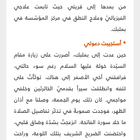
من بعدها إلى قريتي حيث تابعت علاجي
الفيزيائيّ وعلاج النطق في مركز المؤسّسة في
بعلبك.
* اُستجيبت دعوتي
حين عدت إلى بعلبك، أصررت على زيارة مقام
السيّدة خولة عليها السلام رغم سوء حالتي،
فرافقني أخي الأصغر إلى هناك. توكّأتُ على
كتفه وانطلقت سيراً بقدميّ الخائرتَين وخلفي
مواجعي. كان ذلك يوم الجمعة، وصلنا مع أذان
الظهر، فوجدت صعوبةً في تذكّر تفاصيل الصلاة
ما خلا سورة الفاتحة. انزعجتُ بشدّة وضاق قلبي،
واحتضنت الضريح الشريف بتلك اللوعة، وراحت