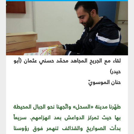
لقاء مع الجريح المجاهد محمّد حسني عثمان (أبو
حيدر)
حنان الموسويّ
طهّرنا مدينة «السحل» واتّجهنا نحو الجبال المحيطة
بها حيث تمركز الدواعش بعد انهزامهم. سريعاً
بدأت الصواريخ والقذائف تنهمر فوق رؤوسنا