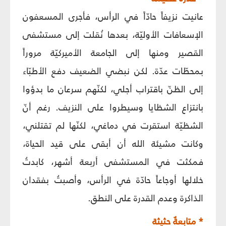
عانيت نزيفاً حادّاً في الرأس، فأجرى المسعفون
الإسعافات الأوليّة، بعدها نُقلت إلى مستشفى
القصير ومنها إلى الجامعة الأميركيّة مروراً
بمحطّات عدّة. لكن نبضي الضعيف دفع الأطبّاء
إلى الظنّ باقتراب أجلي، لكنّهم سرعان ما بدؤوا
بانتزاع الشظايا وسيطروا على النزيف. رغم أنّ
الشظيّة استقرت في دماغي، لكنّها لم تقتلني،
وكانت مشيئة الله أن أبقى على قيد الحياة،
فمكثت في المستشفى أربعة أشهر، كابدتُ
خلالها أوجاعاً حادّة في الرأس، وأصبتُ بفقدان
الذاكرة وعدم القدرة على النطق.
* متابعةٌ حثيثة