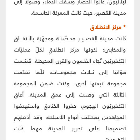
لبنانيّون، عانوا الحصار وسفك الدماء، وصولاً إلى
مدينة القصير، حيث كانت المعركة الحاسمة.
* مركز الانطلاق
كانت مدينة القصــيــر محـصّنــة ومجهّزة بالأنفـــاق
والمخابئ؛ لكونها مركز انطلاقٍ لكلّ عمليّات
التكفيريّين تُجاه القلمون والقرى المحيطة. قُسّمت
قوّاتنا إلى ثــلاث مجموعـــات، كلّما تقدّمت
مجموعة تبعتها أخرى، وكنت ضمن المجموعة
الثالثة التي وصلت إلى عمق المدينة. أعاق
التكفيريّون الهجوم، حفروا الخنادق واستهدفوا
المجاهدين بمختلف أنواع الأسلحة، وقد أذهلهم
تصميمنا على تحرير المدينة مهما غلت
التضحيات.