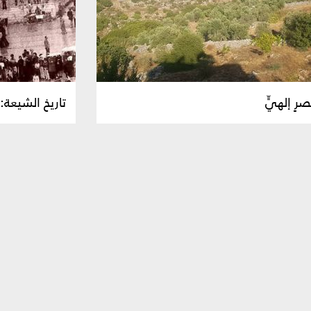
ٍ إلهيٍّ
تاريخ الشيعة: