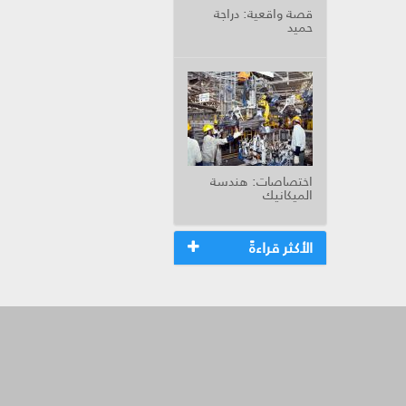
قصة واقعية: دراجة
حميد
اختصاصات: هندسة
الميكانيك
الأكثر قراءةً