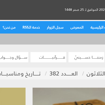
الرئيسية
المعرض
سجل الزوار
خدمة الـRSS
من نحن؟
زمننــــــا حســـــينيّ
قــــــــرآنيــــــــــــات
ســــؤال وجــــــواب
الثلاثون
العـــــدد 382
تـــــاريخ ومناسبــــ