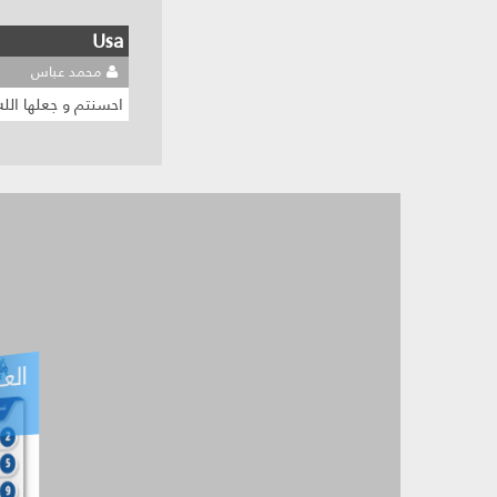
Usa
محمد عباس
احسنتم و جعلها الل
العـ
العـــدد التفاعلي -
آب