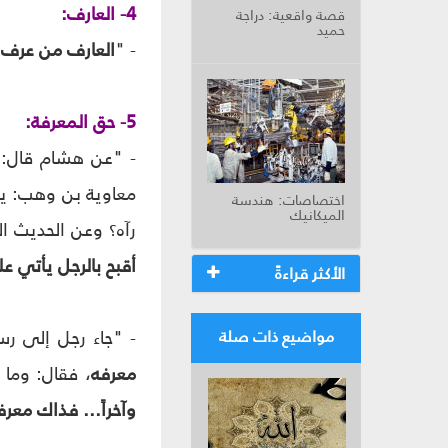
4- العارف:
قصة واقعية: دراجة
حميد
- "
العارف من عرف ن
5- حق المعرفة:
- "عن هشام قال: 
معاوية بن وهب: يا 
اختصاصات: هندسة
الميكانيك
رآه؟ وعن الحديث ا
أقبح بالرجل يأتي 
الأكثر قراءةً
- "جاء رجل إلى رس
مواضيع ذات صلة
معرفه
، فقال: وما 
وآخراً... فذاك معرف