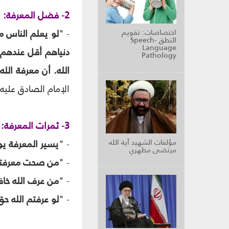
2- فضل المعرفة:
- "
لو يعلم الناس ما
اختصاصات: تقويم
النطق Speech-
Language
دنياهم أقل عندهم 
Pathology
الله. أن معرفة ا
الإمام الصادق عليه
3- ثمرات المعرفة:
مؤلفات الشهيد آية الله
- "
يسير المعرفة يوج
مرتضى مطهري
- "
من صحت معرفته،
- "
من عرف الله خاف
- "
لو عرفتم الله حق