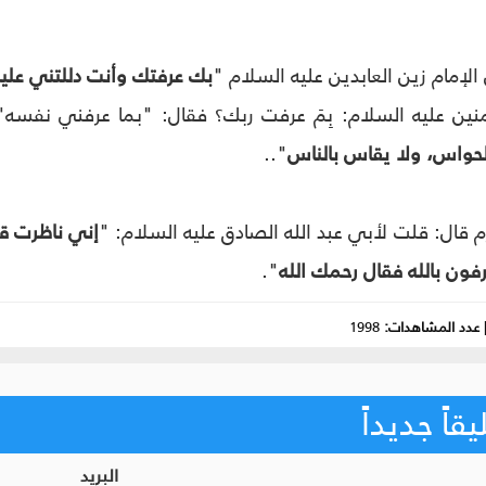
الإمام زين العابدين عليه السلام "
بك عرفتك وأنت دللتني عليك 
منين عليه السلام: بِمَ عرفت ربك؟ فقال: "بما عرفني نفس
حواس، ولا يقاس بالناس
"..
 قال: قلت لأبي عبد الله الصادق عليه السلام: "
إني ناظرت قو
رفون بالله فقال رحمك الله
".
عدد المشاهدات:
1998
اً جديداً
البريد