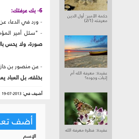
6- بك عرفتك:
حكمة الأمير: أول الدين
معرفته (2/1)
- ورد في الدعاء عن 
- "سئل أمير المؤ
صورة، ولا يحس بال
- عن منصور بن حازم
عقيدة: معرفة الله أم
بخلقه، بل العباد يع
إثبات وجوده؟‏
أضيف في:
2013-07-19
|
أضف تعليق
عقيدة: فطرة معرفة الله‏
الإسم