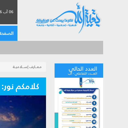
06 آب 2026 الموافق لـ 22 صفر 1448
الصفحة 
مـعـــارف إســـلاميــة
العدد الحالي
العـــدد التفاعلي - آب
كلامكم نور: 