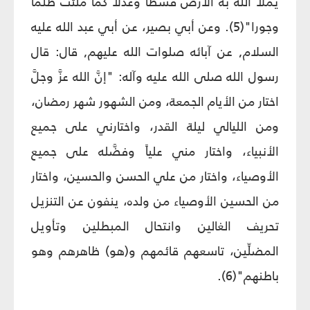
يملأ الله به الأرض قسطاً وعدلاً كما ملئت ظلماً
وجورا"(5). وعن أبي بصير، عن أبي عبد الله عليه
السلام, عن آبائه صلوات الله عليهم, قال: قال
رسول الله صلى الله عليه وآله: "إنَّ الله عزَّ وجلَّ
اختار من الأيام الجمعة، ومن الشهور شهر رمضان،
ومن الليالي ليلة القدر، واختارني على جميع
الأنبياء، واختار مني علياً وفضَّله على جميع
الأوصياء، واختار من علي الحسن والحسين، واختار
من الحسين الأوصياء من ولده، ينفون عن التنزيل
تحريف الغالين وانتحال المبطلين وتأويل
المضلِّين، تاسعهم قائمهم و(هو) ظاهرهم وهو
باطنهم"(6).