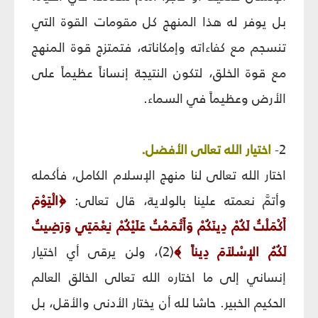
بل يوفر له هذا المنهج كل مقومات القوة التي
تنسجم مع كفاءاته وإمكاناته، فتمتزج قوة المنهج
مع قوة الخلق، لتكون النتيجة إنساناً عظيماً على
الأرض وعظيماً في السماء.
2-
اختيار الله تعالى الأفضل.
اختار الله تعالى لنا منهج الإسلام الكامل، فأكمله
وأتمَّ نعمته علينا بالولاية، قال تعالى:
﴿
الْيَوْمَ
أَكْمَلْتُ لَكُمْ دِينَكُمْ وَأَتْمَمْتُ عَلَيْكُمْ نِعْمَتِي وَرَضِيتُ
لَكُمُ الإِسْلاَمَ دِيناً
﴾
(2)، ولن يرقى أي اختيار
إنساني إلى ما اختاره الله تعالى الخالق العالم
الحكيم الخبير. حاشا لله أن يختار الأدنى والأقل، بل