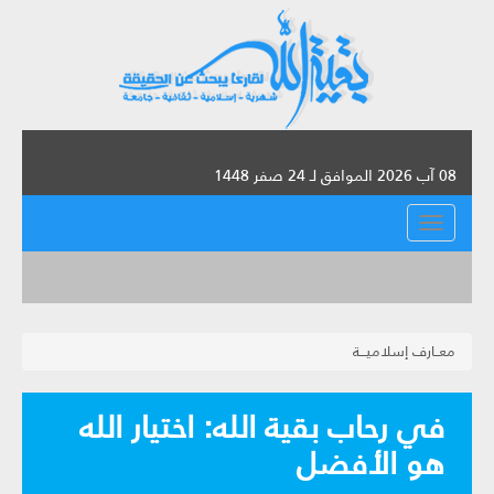
08 آب 2026 الموافق لـ 24 صفر 1448
القائمة
معــارف إسلاميـــة
في رحاب بقية الله: اختيار الله
هو الأفضل