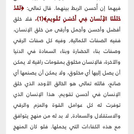
فيهما إن أُحسن الربط بينهما. قال تعالى:
﴿
لَقَدْ
خَلَقْنَا الإْنْسانَ فِي أَحْسَنِ تَقْوِيم
﴾
(1)،
فلا خلق
أفضل وأحسن وأجمل وأرقى من خلق الإنسان،
ففيه الصفات الكمالية, وفيه كل صفات الرقي
وصفات بناء الحضارة وبناء السعادة في الدنيا
والآخرة، فالإنسان مخلوق بمقومات راقية لا يمكن
أن يصل إليها أي مخلوق، ولا يمكن أن يصنعها أي
صانع، فالله تعالى هو الخالق الأوحد الذي خلق
الإنسان في أحسن تقويم. هذا الإنسان الذي
توفرت له كل عوامل القوة والعزم والرقي
والاستقلال والسعادة, لا بد له من منهج يتوافق
مع هذه الكفاءات التي يحملها. فلو كان المنهج