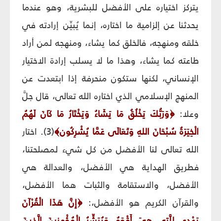
يتركز اختياره على الأفضل للبشرية، وهو عندما
يحدثنا عن إلزامية ما اختاره، إنما يُبيِّن إرادته في
خلقه ومنهجه، فالخلق كما يشاء، ومنهجه لمن أراد
طاعته كما يشاء، وهذا ما لا يسلب إرادة الاختيار
الإنساني، لكنها ستكون منحرفة إذا ابتعدت عن
المنهج الإسلامي الذي اختاره الله تعالى، قال جلَّ
وعلا:
﴿
وَرَبُّكَ يَخْلُقُ مَا يَشَاءُ وَيَخْتَارُ مَا كَانَ لَهُمُ
الْخِيَرَةُ سُبْحَانَ اللهِ وَتَعَالَى عَمَّا يُشْرِكُون
﴾
(3). اختار
الله تعالى لنا الأفضل من كل شيء لمصلحتنا،
فطريق الهداية هي الأفضل، والعدالة هي
الأفضل، والاستقامة والثبات هما الأفضل،
والقرآن الكريم هو الأفضل،:
﴿
إِنَّ هَذَا الْقُرْآنَ
يَهْدِي لِلَّتِي هِيَ أَقْوَمُ وَيُبَشِّرُ الْمُؤْمِنِينَ الَّذِينَ