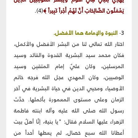
يَعْمَلُونَ الصَّالِحَاتِ أَنَّ لَهُمْ أَجْراً كَبِيراً
﴾
(4).
3-
النبوة والإمامة هما الأفضل.
اختار الله تعالى لنا من البشر الأفضل والأكمل،
فكان محمد سيد البشرية القدوة والقائد وسيد
المرسلين، وكان عليٌ إمام المتقين وسيد
الوصيين، وكان المهدي عجل الله فرجه خاتم
الأوصياء ومحيي الدين في حياة البشرية في آخر
الزمان وعلى مستوى المعمورة بأكملها. حدَّث
رسول الله صلى الله عليه وآله ابنته فاطمة
الزهراء عليها السلام فقال: "يا بنية، إنَّا أهلُ بيت
أعطانا الله سبع خصال, لم يعطها أحداً من