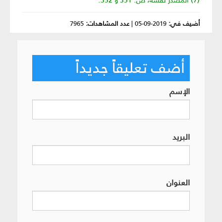
(7) المصدر نفسه، ص: 351 و 352.
أضيف في:
2019-09-05
|
عدد المشاهدات:
7965
أضف تعليقاً جديداً
الإسم
البريد
العنوان