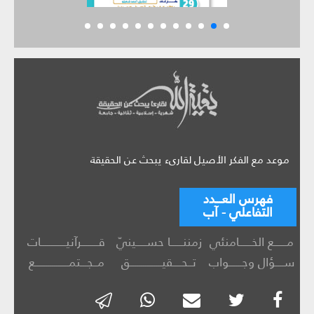
موعد مع الفكر الأصيل لقارىء يبحث عن الحقيقة
فهرس العـــدد
التفاعلي - آب
مــــــع الخــــــامنئي
زمننــــــا حســـــينيّ
قــــــــرآنيــــــــــــات
ســــؤال وجــــــواب
تــحــــقيـــــــــــــــق
مــجـــتمــــــــــــــــع