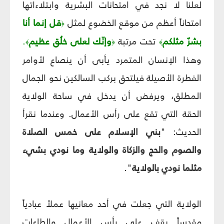
لعلنا لا نجد في امتحانات البشرية وابتلاءاتها
امتحاناً أعظم من موقع الخضوع لمثل
قل إنما أنا
﴿
بشرٌ مثلكم
تحت مرتبة
وإنّك لعلى خلُق عظيم
.
﴾
﴿
﴾
وهذا الإنسان المتمرد يأبى أن ينصاع لأوامر
الفطرة الأصيلة فيلتحق بركب السالكين نحو الجمال
المطلق، ويرفض أن يدخل في ساحة الولاية
الحقة التي تقع على رأس الأعمال. وعندما نقرأ
الحديث: "
بني الإسلام على خمس الصلاة
والصوم والحج والزكاة والولاية وما نودي بشيء
مثلما نودي بالولاية
".
الولاية التي جعلت في أحد معانيها عملاً عبادياً
مقدساً يقف على رأس الأعمال والطاعات