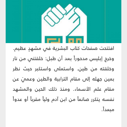
افتتحت صفحات كتاب البشرية في مشهدٍ عظيم.
وخرج إبليس مدحوراً بعد أن طبل: خلقتني من نار
وخلقته من طين. واستعلى واستكبر حيث نظر
بعين جهله إلى مقام الترابية والطين وعميَ عن
مقام علم الأسماء. ومنذ ذلك الحين والمشهد
نفسه يتكرر صانعاً من ابن آدم ولياً مقرباً أو عدواً
مبعداً.