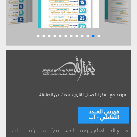
موعد مع الفكر الأصيل لقارىء يبحث عن الحقيقة
فهرس العـــدد
التفاعلي - آب
مــــــع الخــــــامنئي
زمننــــــا حســـــينيّ
قــــــــرآنيــــــــــــات