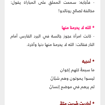
- فأجابه: سمعت المعلق على المباراة يقول:
مخالفة لصالح رونالدو!
* الله لا يحرمنا منها
- كانت امرأة عجوز جالسة في البرد القارس أمام
النار فقالت: الله لا يحرمنا منها دنيا وآخرة.
* أحجية
ما سبعةٌ كلهم إخوان
ليسوا يموتون وهم شبّانُ
لم يرهم في موضع إنسانُ
* أحاديث ضُرِبت مثلاً