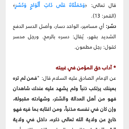
قال تعالى:
وَحَمَلْنَاهُ عَلَى ذَاتِ أَلْوَاحٍ وَدُسُرٍ
﴾
﴿
(القمر: 13).
دسُر:
أي مسامير، الواحد دسار، وأصل الدسر الدفع
الشديد بقهر، يُقال: دسره بالرمح. ورجل مدسر
كقول: رجل مطعون.
* آداب حق المؤمن في غيبته
عن الإمام الصادق عليه السلام قال: "
فمن لم تره
بعينك يرتكب ذنباً ولم يشهد عليه عندك شاهدان
فهو من أهل العدالة والسّتر، وشهادته مقبولة،
وإن كان في نفسه مذنباً، ومن اغتابه بما فيه فهو
خارج عن ولاية الله تعالى ذكره، داخل في ولاية