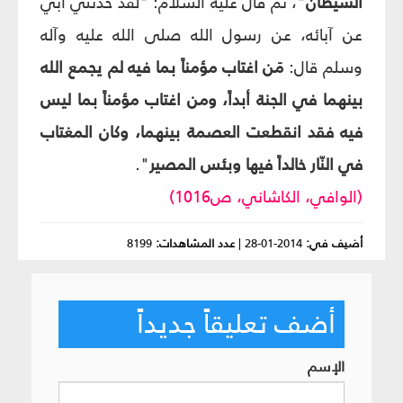
الشيطان
"، ثم قال عليه السلام: "لقد حدّثني أبي
عن آبائه، عن رسول الله صلى الله عليه وآله
وسلم قال:
مَن اغتاب مؤمناً بما فيه لم يجمع الله
بينهما في الجنة أبداً، ومن اغتاب مؤمناً بما ليس
فيه فقد انقطعت العصمة بينهما، وكان المغتاب
في النّار خالداً فيها وبئس المصير
".
(الوافي، الكاشاني، ص1016)
أضيف في:
2014-01-28
|
عدد المشاهدات:
8199
أضف تعليقاً جديداً
الإسم