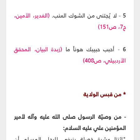
5 - لا يُجتنى من الشوك العنب.
(الغدير، الأمين،
ج7، ص151)
6 - أحبب حبيبك هوناً ما
(زبدة البيان، المحقق
الأردبيلي، ص408)
* من قبس الولاية
- من وصيّة الرسول صلى الله عليه وآله لأمير
المؤمنين علي عليه السلام:
"اثنتا عشرة خصلة ينبغي للرجل المسلم أن