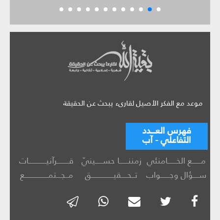
موعد مع الفكر الأصيل لقارىء يبحث عن الحقيقة
فهرس العـــدد
التفاعلي - آب
مــــــع الخــــــامنئي
زمننــــــا حســـــينيّ
قــــــــرآنيــــــــــــات
ســــؤال وجــــــواب
تــحــــقيـــــــــــــــق
مــجـــتمــــــــــــــــع