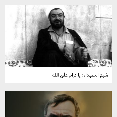
شيخ الشهداء: يا كرام خلْق الله