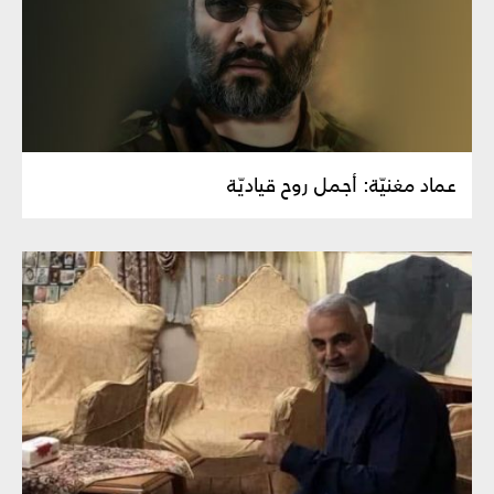
عماد مغنيّة: أجمل روح قياديّة