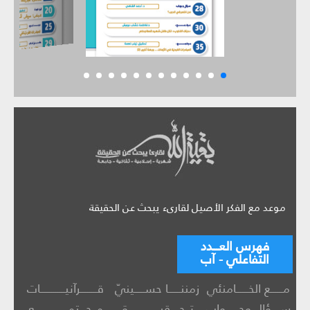
موعد مع الفكر الأصيل لقارىء يبحث عن الحقيقة
فهرس العـــدد
التفاعلي - آب
مــــــع الخــــــامنئي
زمننــــــا حســـــينيّ
قــــــــرآنيــــــــــــات
ســــؤال وجــــــواب
تــحــــقيـــــــــــــــق
مــجـــتمــــــــــــــــع