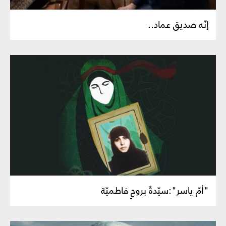
إنّه صديق عماد..
"أمّ ياسر":سيّدةٌ بروحٍ فاطميّة