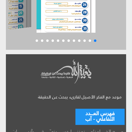
موعد مع الفكر الأصيل لقارىء يبحث عن الحقيقة
فهرس العـــدد
التفاعلي - آب
مــــــع الخــــــامنئي
زمننــــــا حســـــينيّ
قــــــــرآنيــــــــــــات