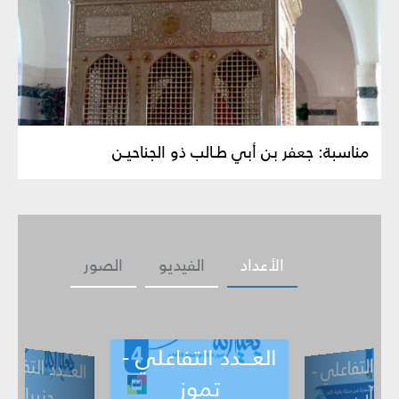
مناسبة: جعفر بن أبي طـالب ذو الجناحيـن
الأعداد
الفيديو
الصور
العـــدد التفاعلي -
ــدد التفاعلي -
العـــدد التف
ي -
حزيران
تموز
أيار