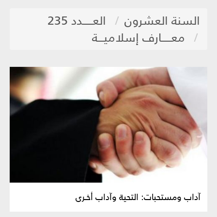
السنة العشرون
العـــــدد 235
معـــــارف إسلاميـــة
آداب ومستحبات: التحية وآداب أخـرى