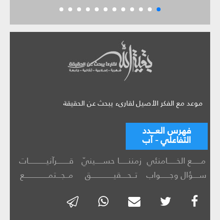
موعد مع الفكر الأصيل لقارىء يبحث عن الحقيقة
فهرس العـــدد
التفاعلي - آب
مــــــع الخــــــامنئي
زمننــــــا حســـــينيّ
قــــــــرآنيــــــــــــات
ســــؤال وجــــــواب
تــحــــقيـــــــــــــــق
مــجـــتمــــــــــــــــع