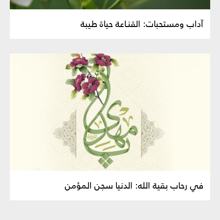
آداب ومستحبات: القنـاعة حياة طيبة
في رحاب بقية الله: الدنيا سجن المؤمن