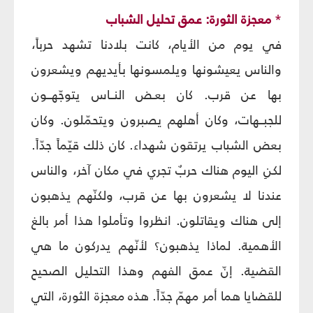
*
معجزة الثورة: عمق تحليل الشباب
في يوم من الأيام، كانت بلادنا تشهد حرباً،
والناس يعيشونها ويلمسونها بأيديهم ويشعرون
بها عن قرب. كان بعـض النــاس يتوجّهــون
للجبــهات، وكان أهلهم يصبرون ويتحمّلون. وكان
بعض الشباب يرتقون شهداء. كان ذلك قيّماً جدّاً.
لكنِ اليوم هناك حربٌ تجري في مكان آخر، والناس
عندنا لا يشعرون بها عن قرب، ولكنّهم يذهبون
إلى هناك ويقاتلون. انظروا وتأملوا هذا أمر بالغ
الأهمية. لماذا يذهبون؟ لأنّهم يدركون ما هي
القضية. إنّ عمق الفهم وهذا التحليل الصحيح
للقضايا هما أمر مهمّ جدّاً. هذه معجزة الثورة، التي