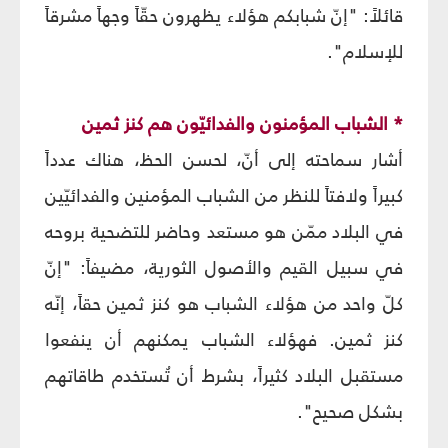
قائلاً: "إنّ شبابكم هؤلاء يظهرون حقّاً وجهاً مشرقاً
للإسلام".
* الشباب المؤمنون والفدائيّون هم كنز ثمين
أشار سماحته إلى أنّ، لحسن الحظ، هناك عدداً
كبيراً ولافتاً للنظر من الشباب المؤمنين والفدائيّين
في البلاد ممّن هو مستعد وحاضر للتضحية بروحه
في سبيل القيم والأصول الثورية، مضيفاً: "إنّ
كلّ واحد من هؤلاء الشباب هو كنز ثمين حقاً، إنّه
كنز ثمين. فهؤلاء الشباب يمكنهم أن ينفعوا
مستقبل البلاد كثيراً، بشرط أن تُستخدم طاقاتهم
بشكل صحيح".