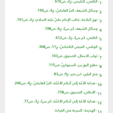
1- الكافي، الكليني، ج2، ص610.
2- وسائل الشيعة، الحرّ العامليّ، ج6، ص199.
3- نهج البلاغة، خطب الإمام عليّ عليه السلام، ج2، ص161.
4- وسائل الشيعة، (م.س)، ج6، ص198.
5- الكافي، (م.س)، ج2، ص612.
6- الوافي، الفيض الكاشانيّ، ج11، ص368.
7- ثواب الأعمال، الصدوق، ص103.
8- معارج اليق ين، السبزواريّ، ص115.
9- فتح الباري، ابن حجر، ج9، ص83.
10- هداية الأمّة إلى أحكام الأئمّة، الحرّ العامليّ، ج4، ص246.
11- الأمالي، الصدوق، ص758.
12- هداية الأمّة إلى أحكام الأئمّة، (م.س)، ج3، ص77.
13- الهذرمة: السرعة في القراءة.