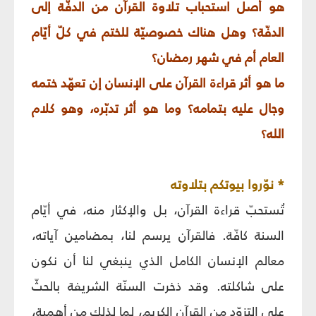
هو أصل استحباب تلاوة القرآن من الدفّة إلى
الدفّة؟ وهل هناك خصوصيّة للختم في كلّ أيّام
العام أم في شهر رمضان؟
ما هو أثر قراءة القرآن على الإنسان إن تعهّد ختمه
وجال عليه بتمامه؟ وما هو أثر تدبّره، وهو كلام
الله؟
* نوّروا بيوتكم بتلاوته
تُستحبّ قراءة القرآن، بل والإكثار منه، في أيّام
السنة كافّة. فالقرآن يرسم لنا، بمضامين آياته،
معالم الإنسان الكامل الذي ينبغي لنا أن نكون
على شاكلته. وقد ذخرت السنّة الشريفة بالحثّ
على التزوّد من القرآن الكريم، لما لذلك من أهمية،