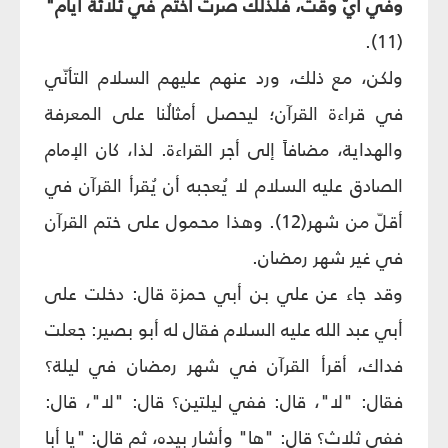
وفي أيّ وقت، فلذلك صرت أختم في ثلاثة أيام"
(11).
ولكن، مع ذلك، ورد عنهم عليهم السلام التأنّي
في قراءة القرآن؛ ليحصل أمثالُنا على المعرفة
والهداية، مضافاً إلى أجر القراءة. لذا، كان الإمام
الصادق عليه السلام لا يُعجبه أن يُقرأ القرآن في
أقلّ من شهر(12). وهذا محمول على ختم القرآن
في غير شهر رمضان.
وقد جاء عن علي بن أبي حمزة قال: دخلت على
أبي عبد الله عليه السلام فقال له أبو بصير: جعلت
فداك، أقرأ القرآن في شهر رمضان في ليلة؟
فقال: "لا"، قال: ففي ليلتين؟ قال: "لا"، قال:
ففي ثلاث؟ قال: "ها" وأشار بيده، ثم قال: "يا أبا