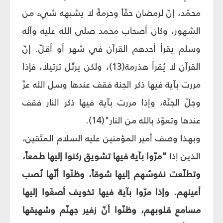
محمّد، إنّ لرمضان حقّاً وحرمةً لا يشبهه شيء من
الشهور، وكان أصحاب محمد صلى الله عليه وآله
وسلم يقرأ أحدهم القرآن في شهر أو أقلّ. إنّ
القرآن لا يُقرأ هذرمة(13)، ولكن يرتّل ترتيلاً، فإذا
مررت بآية فيها ذكر الجنة فقف عندها وسل الله عزّ
وجلّ الجنّة، وإذا مررت بآية فيها ذكر النار فقف
عندها وتعوّذ بالله من النار"(14).
وبهذا وصف أمير المؤمنين عليه السلام المتّقين،
الذين إذا
"مرّوا بآية فيها تشويق ركنوا إليها طمعاً،
وتطلّعت نفوسُهم إليها شوقاً، وظنّوا أنّها نُصب
أعينهم. وإذا مرّوا بآية فيها تخويف أصغَوا إليها
مسامع قلوبهم، وظنّوا أنّ زفير جهنّم وشهيقها