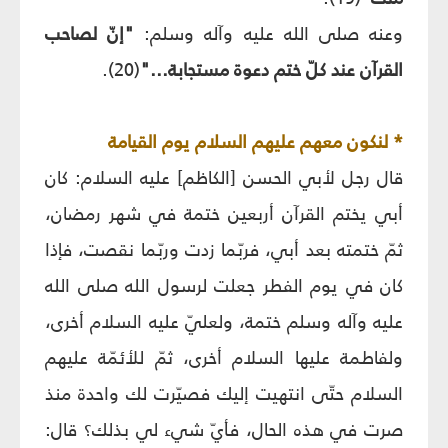
وعنه صلى الله عليه وآله وسلم:
"إنّ لصاحب
القرآن عند كلّ ختم دعوة مستجابة..."
(20).
* لنكون معهم عليهم السلام يوم القيامة
قال رجل لأبي الحسن [الكاظم] عليه السلام: كان
أبي يختم القرآن أربعين ختمة في شهر رمضان،
ثمّ ختمته بعد أبي، فربّما زدت وربّما نقصت، فإذا
كان في يوم الفطر جعلت لرسول الله صلى الله
عليه وآله وسلم ختمة، ولعليّ عليه السلام أخرى،
ولفاطمة عليها السلام أخرى، ثمّ للأئمّة عليهم
السلام حتّى انتهيت إليك فصيّرت لك واحدة منذ
صرت في هذه الحال، فأيّ شيء لي بذلك؟ قال: