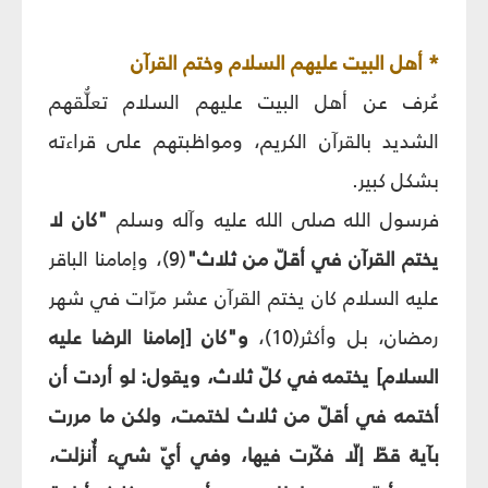
* أهل البيت عليهم السلام وختم القرآن
عُرف عن أهل البيت عليهم السلام تعلُّقهم
الشديد بالقرآن الكريم، ومواظبتهم على قراءته
بشكل كبير.
فرسول الله صلى الله عليه وآله وسلم
"كان لا
يختم القرآن في أقلّ من ثلاث"
(9)، وإمامنا الباقر
عليه السلام كان يختم القرآن عشر مرّات في شهر
رمضان، بل وأكثر(10)،
و"كان [إمامنا الرضا عليه
السلام] يختمه في كلّ ثلاث، ويقول: لو أردت أن
أختمه في أقلّ من ثلاث لختمت، ولكن ما مررت
بآية قطّ إلّا فكّرت فيها، وفي أيّ شيء أُنزلت،