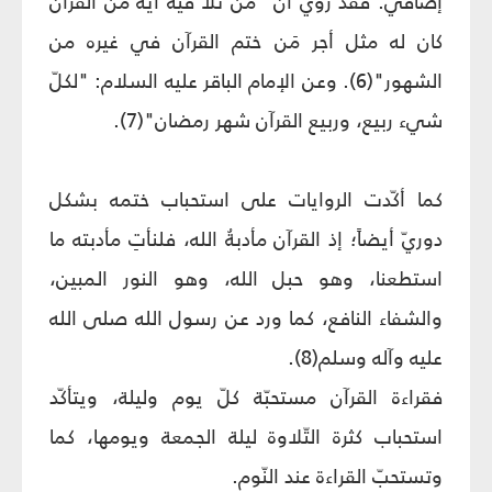
إضافيّ. فقد روي أنّ "مَن تلا فيه آية من القرآن
كان له مثل أجر مَن ختم القرآن في غيره من
الشهور"(6). وعن الإمام الباقر عليه السلام: "لكلّ
شيء ربيع، وربيع القرآن شهر رمضان"(7).
كما أكّدت الروايات على استحباب ختمه بشكل
دوريّ أيضاً؛ إذ القرآن مأدبةُ الله، فلنأتِ مأدبته ما
استطعنا، وهو حبل الله، وهو النور المبين،
والشفاء النافع، كما ورد عن رسول الله صلى الله
عليه وآله وسلم(8).
فقراءة القرآن مستحبّة كلّ يوم وليلة، ويتأكّد
استحباب كثرة التّلاوة ليلة الجمعة ويومها، كما
وتستحبّ القراءة عند النّوم.