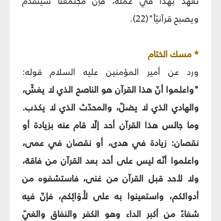
تعهّد بهذا في عمله، فإنّ مجتمعنا سيتقدّم
ويصبح قرآنيّاً"(22).
* مسك الختام
ورد عن أمير المؤمنين عليه السلام قوله:
"واعلموا أنّ هذا القرآن هو الناصح الذي لا يغشّ،
والهادي الذي لا يضلّ، والمحدّث الذي لا يكذب.
وما جالس هذا القرآن أحد إلّا قام عنه بزيادة أو
نقصان: زيادة في هدى، أو نقصان في عمى،
واعلموا أنّه ليس على أحد بعد القرآن من فاقة،
ولا لأحد قبل القرآن من غنى، فاستشفوه من
أدوائكم، واستعينوا به على لأْوَائِكم، فإنّ فيه
شفاءً من أكبر الداء وهو الكفر والنفاق والغيّ