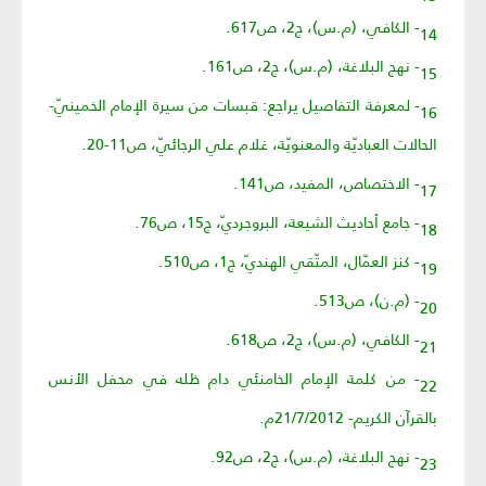
14- الكافي، (م.س)، ج2، ص617.
15- نهج البلاغة، (م.س)، ج2، ص161.
16- لمعرفة التفاصيل يراجع: قبسات من سيرة الإمام الخمينيّ-
الحالات العباديّة والمعنويّة، غلام علي الرجائيّ، ص11-20.
17- الاختصاص، المفيد، ص141.
18- جامع أحاديث الشيعة، البروجرديّ، ج15، ص76.
19- كنز العمّال، المتّقي الهنديّ، ج1، ص510.
20- (م.ن)، ص513.
21- الكافي، (م.س)، ج2، ص618.
22- من كلمة الإمام الخامنئي دام ظله في محفل الأنس
بالقرآن الكريم- 21/7/2012م.
23- نهج البلاغة، (م.س)، ج2، ص92.