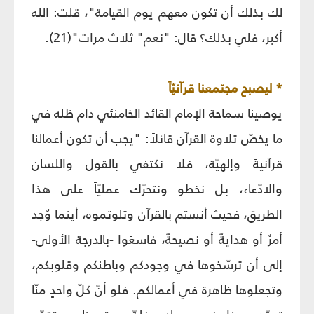
لك بذلك أن تكون معهم يوم القيامة"، قلت: الله
أكبر، فلي بذلك؟ قال: "نعم" ثلاث مرات"(21).
* ليصبح مجتمعنا قرآنيّاً
يوصينا سماحة الإمام القائد الخامنئي دام ظله في
ما يخصّ تلاوة القرآن قائلاً: "يجب أن تكون أعمالنا
قرآنيةً وإلهيّة، فلا نكتفي بالقول واللسان
والادّعاء، بل نخطو ونتحرّك عمليّاً على هذا
الطريق، فحيث أنستم بالقرآن وتلوتموه، أينما وُجد
أمرٌ أو هدايةٌ أو نصيحةٌ، فاسعَوا -بالدرجة الأولى-
إلى أن ترسّخوها في وجودكم وباطنكم وقلوبكم،
وتجعلوها ظاهرة في أعمالكم. فلو أنّ كلّ واحدٍ منّا