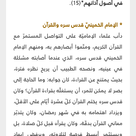
في أصول آذانهم"
(15).
* الإمام الخمينيّ قدس سره والقرآن
دأب علماء الإماميّة على التواصل المستمرّ مع
القرآن الكريم، ومتّعوا أبصارهم به، ومنهم الإمام
الخميني قدس سره، الذي عندما أصابته مشكلة
في عينيه، ونصحه الطبيب أن يريح نظره فترة،
بحيث يمتنع عن القراءة، كان جوابه: وما الحاجة إلى
بصر لا يمكن للمرء أن يستغلّه بقراءة القرآن؟ وكان
قدس سره يختم القرآن كلّ عشرة أيّام على الأقلّ،
ويزداد اهتمامه به في شهر رمضان، وكان يتدبّر
معاني القرآن بدقّة، وكان يقرأه قبل كلّ صلاة، بل
ويستثمر أبسط فرصة لتلاوته، ويرفض إبعاد