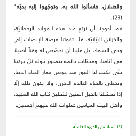
والضلال، فاسألوا الله به، وتوجّهوا إليه بحبّه"
(23).
فما أحوجنا أن نرتع عند هذه الموائد الرحمانيّة،
والخزائن الربّانيّة، فلا تفوتنا فرصة الإنصات إلى
وحي السماء، بل علينا أن نخصّص له وقتاً أصيلاً
في أيّامنا، ومحطّات دائمة تتمحور حوله كلّ حركتنا
حتّى يكتب لنا الفوز عند خوض غمار الحياة الدنيا،
ونحظى بالحياة الخالدة الأخرى، ولا يكون ذلك إلّا
إذا تمسّكنا بالحبل المتين للثقلين كتاب الله المجيد،
وأهل البيت الميامين صلوات الله عليهم أجمعين.
(*) أستاذ في الحوزة العلميّة.