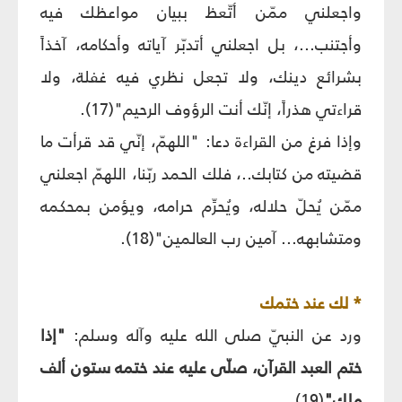
واجعلني ممّن أتّعظ ببيان مواعظك فيه
وأجتنب...، بل اجعلني أتدبّر آياته وأحكامه، آخذاً
بشرائع دينك، ولا تجعل نظري فيه غفلة، ولا
قراءتي هذراً، إنّك أنت الرؤوف الرحيم"(17).
وإذا فرغ من القراءة دعا: "اللهمّ، إنّي قد قرأت ما
قضيته من كتابك..، فلك الحمد ربّنا، اللهمّ اجعلني
ممّن يُحلّ حلاله، ويُحرِّم حرامه، ويؤمن بمحكمه
ومتشابهه... آمين رب العالمين"(18).
* لك عند ختمك
ورد عن النبيّ صلى الله عليه وآله وسلم:
"إذا
ختم العبد القرآن، صلّى عليه عند ختمه ستون ألف
ملك"
(19).