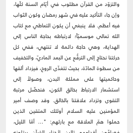
والتزوّد من القرآن مطلوب في أيّام السنة كلّها،
وإن جاء التأكيد عليه في شهر رمضان وكون الثواب
فيه أعظم. فلا ينبغي أن يكون التعاطي مع كتاب
الله تعالى موسميّاً؛ لارتباطه بحاجة الناس إلى
الهداية، وهي حاجة دائمة لا تنتهي، ففي كل
حركتنا نحتاج إلى الترفُّع عن البعد الماديّ، والتخفيف
من سطوة المادّة، بحيث تتغذّى الروح، فيزداد ألقها
وحاكميتها على مملكة البدن، وصولاً إلى
استشعار الارتباط بخالق الكون، فنحصِّل مرتبة
التقوى وتزداد علاقتنا بالخالق. وقد وصف أمير
المؤمنين عليه السلام أولئك المتقين الذين
حملوا همّ العلاقة مع بارئهم: "... أمّا الليل،
فصافّون أقدامهم تالين لأجزاء القرآن يرتلونه