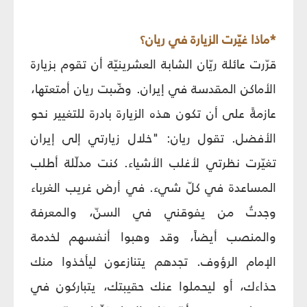
*ماذا غيّرت الزيارة في ريان؟
قرّرت عائلة ريّان الشابة العشرينيّة أن تقوم بزيارة
الأماكن المقدسة في إيران. وضّبت ريان أمتعتها،
عازمةً على أن تكون هذه الزيارة بادرة للتغيير نحو
الأفضل. تقول ريان: "خلال زيارتي إلى إيران
تغيّرت نظرتي لأغلب الأشياء. كنت مدلّلة أطلب
المساعدة في كلّ شيء. في أرض غريب الغرباء
وجدتُ من يفوقني في السنّ، والمعرفة
والمنصب أيضاً، وقد وهبوا أنفسهم لخدمة
الإمام الرؤوف. تجدهم يتنازعون ليأخذوا منك
حذاءك، أو ليحملوا عنك حقيبتك، يتباركون في