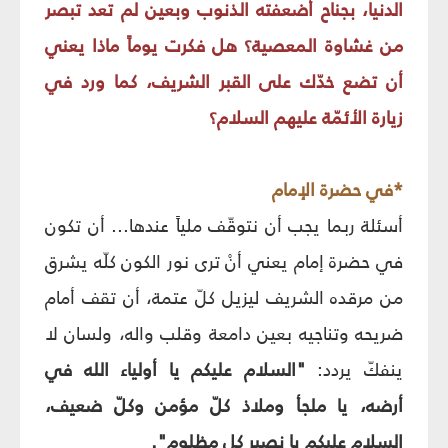
الدنيا، بجناح أضعفته الذنوب وبعين لم تعد تبصر
من غشاوة المعصية؟ هل فكرت يوماً ماذا يعني
أن تضع خدّك على القبر الشريف، كما ورد في
زيارة الأئمّة عليهم السلام؟
*في حضرة الإمام
أسئلة ربما يجب أن نتوقّف ملياً عندها... أن تكون
في حضرة إمام يعني أنْ ترى نور الكون كلّه يشرق
من مرقده الشريف ليزيل كلّ عتمة، أن تقف أمام
ضريحه وتناجيه بعين دامعة وقلب واله، ولسان لا
ينفكّ يردد:
"السلام عليكم يا أولياء الله في
أرضه، يا ملجأ وملاذ كلّ مؤمن وكلّ ضعيف،
السلام عليكم يا نصير كل مظلوم".