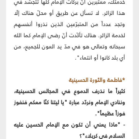
خدمتك، معتبرين أنّ بركات الإمام كلّها تتجسّد في
هذا الزائر. لا تسأل عن طريق أو محلّ هناك إلّا
وتجد عدداً من المتبرّعين الذين نذروا أنفسهم
لخدمة الزائر. هناك تأكّدت أنّ رضى الإمام كما الله
سبحانه وتعالى هو في مدّ يد العون للجميع، من
أي بلد كانوا أو انتماء".
*فاطمة والثورة الحسينية
كثيراً ما نذرف الدموع في المجالس الحسينية،
وننادي الإمام ونردّد عبارة "يا ليتنا كنّا معكم فنفوز
فوزاً عظيماً".
- "ماذا يعني أن تكون مع الإمام الحسين عليه
السلام في كربلاء"؟