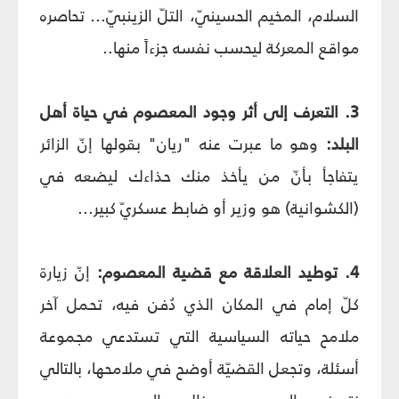
السلام، المخيم الحسينيّ، التلّ الزينبيّ... تحاصره
مواقع المعركة ليحسب نفسه جزءاً منها..
3. التعرف إلى أثر وجود المعصوم في حياة أهل
البلد:
وهو ما عبرت عنه "ريان" بقولها إنّ الزائر
يتفاجأ بأنّ من يأخذ منك حذاءك ليضعه في
(الكشوانية) هو وزير أو ضابط عسكريّ كبير...
4. توطيد العلاقة مع قضية المعصوم:
إنّ زيارة
كلّ إمام في المكان الذي دُفن فيه، تحمل آخر
ملامح حياته السياسية التي تستدعي مجموعة
أسئلة، وتجعل القضيّة أوضح في ملامحها، بالتالي