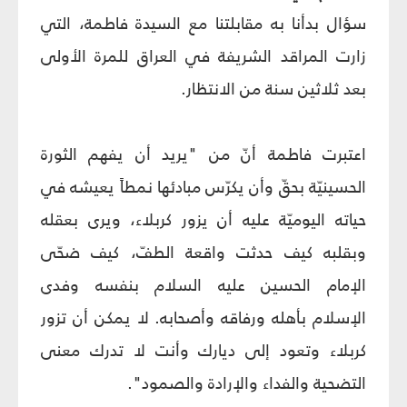
سؤال بدأنا به مقابلتنا مع السيدة فاطمة، التي
زارت المراقد الشريفة في العراق للمرة الأولى
بعد ثلاثين سنة من الانتظار.
اعتبرت فاطمة أنّ من "يريد أن يفهم الثورة
الحسينيّة بحقّ وأن يكرّس مبادئها نمطاً يعيشه في
حياته اليوميّة عليه أن يزور كربلاء، ويرى بعقله
وبقلبه كيف حدثت واقعة الطفّ، كيف ضحّى
الإمام الحسين عليه السلام بنفسه وفدى
الإسلام بأهله ورفاقه وأصحابه. لا يمكن أن تزور
كربلاء وتعود إلى ديارك وأنت لا تدرك معنى
التضحية والفداء والإرادة والصمود".