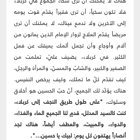
هناك لا يمكنك أن ترى سخاء الجموع في كربلاء
فلا تكون سخياً، أن ترى فقيراً يقدّم قوت يومه
إلى الآخرين ولا تدمع عيناك، لا يمكنك أن ترى
مريضاً يقدّم العلاج لزوار الإمام الذين يعانون من
آلام وأوجاع وأن تجعل ألمك يعيقك عن فعل
الكثير. في كربلاء، يضيف عليّ، تعلمت من
الصغير والكبير، والشابّ والمسنّ، والمرأة والرجل،
كيف تقدّم كلّ ما تملك، وكيف يرخص النفيس.
هناك يؤكّد لك الجميع، أنّ حبّ الحسين هو أخلاق
وسلوك،
"على طول طريق النجف إلى كربلاء،
كنت كالسيد المدلل، قدمٍ لنا الجميع الماء والغذاء،
والدواء، والمبيت، والعطف أيضاً، هناك تجد
أنصاراً يهتفون كل يوم: لبيك يا حسين...".