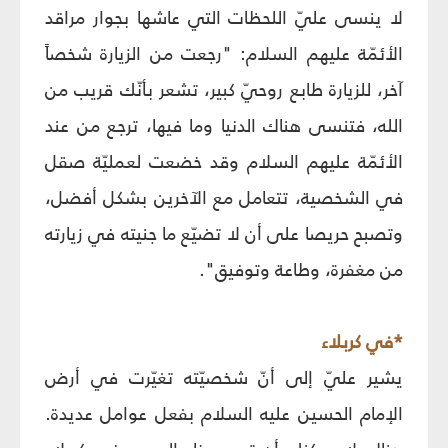
لا ينسى عليّ اللحظات التي عاشها بجوار مراقد
الأئمّة عليهم السلام: "رجعت من الزيارة شخصاً
آخر، للزيارة طابع روحيّ كبير، تشعر بأنّك قريب من
الله، فتنسى هناك الدنيا وما فيها، ترجع من عند
الأئمّة عليهم السلام وقد خضعت لعمليّة صقل
في الشخصية، تتعامل مع الآخرين بشكل أفضل،
وتصبح حريصا على أن لا تضيّع ما جنيته في زيارته
من مغفرة، وطاعة وتوفيق".
*في كربلاء
يشير عليّ إلى أنّ شخصيّته تغيّرت في أرض
الإمام الحسين عليه السلام بفعل عوامل عديدة.