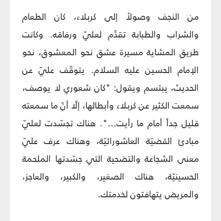
من النجف وصولاً إلى كربلاء، كان الطعام
والشراب والطبابة تقدَّم لعليّ ورفاقه. وكانت
طريق المشاية مسيرة عشق نحو المعشوق، نحو
الإمام الحسين عليه السلام. يتوقّف عليّ عن
الحديث، يبتسم ويقول: "كان شعوري لا يوصف،
سمعت الكثير عن كربلاء وأبطالها، إلّا أنّ ما سمعته
قليل جداً أمام ما رأيت...". هناك تجسّدت لعليّ
مبادئ القضيّة العاشورائيّة، وهناك عرف عليّ
معنى الشجاعة والتضحية التي جسّدتها الملحمة
الحسينيّة، هناك الصغير، والكبير، والعاجز،
والمريض يتهافتون لخدمتك.