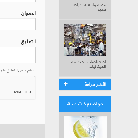
قصة واقعية: دراجة
حميد
العنوان
التعليق
اختصاصات: هندسة
الميكانيك
سيتم عرض التعليق على 
الأكثر قراءةً
مواضيع ذات صلة