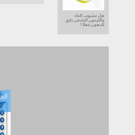
هل مشروب الماء
والليمون الحامض حارق
للدهون فعلاً؟
العـ
العـــدد التفاعلي -
آب