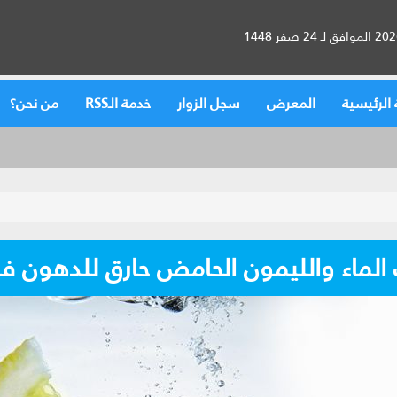
الرئيسية
المعرض
سجل الزوار
خدمة الـRSS
من نحن؟
ماء والليمون الحامض حارق للدهون فعل