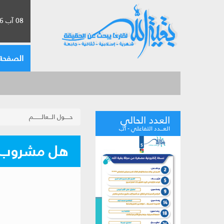
08 آب 2026 الموافق لـ 24 صفر 1448
الصفحة 
حـــــول الـــعالــــــــم
العدد الحالي
العـــدد التفاعلي - آب
هل مشروب ال