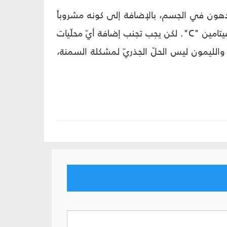
دهون في الجسم، بالإضافة إلى كونه مشروباً
قليل السعرات الحرارية، وفي الوقت ذاته يؤمن الاحتياجات اليوميّة للجسم من الفيتامين "C". لكن يجب تجنب إضافة أيّ محلّيات
ء والليمون ليس الحلّ الجذريّ لمشكلة السمنة،