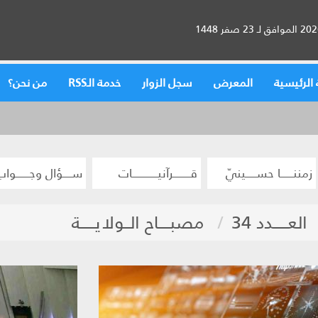
الرئيسية
المعرض
سجل الزوار
خدمة الـRSS
من نحن؟
زمننــــــا حســـــينيّ
قــــــــرآنيــــــــــــات
ســــؤال وجــــــواب
العـــــدد 34
مصبــــاح الــولايـــــة