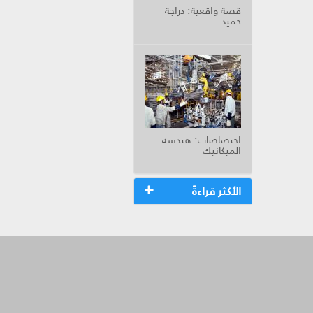
قصة واقعية: دراجة
حميد
اختصاصات: هندسة
الميكانيك
الأكثر قراءةً