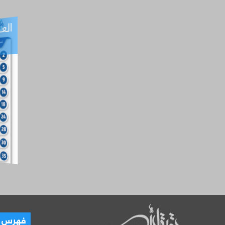
العـ
العـــدد التفاعلي -
آب
فهرس ال