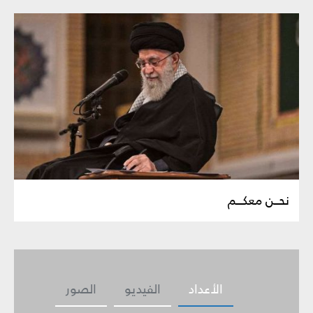
نحــن معكـــم
الأعداد
الفيديو
الصور