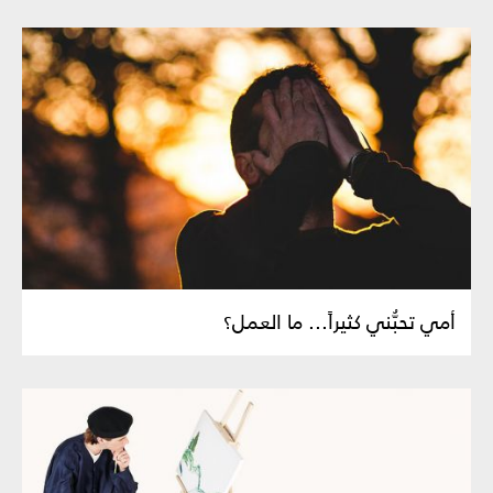
أمي تحبُّني كثيراً... ما العمل؟