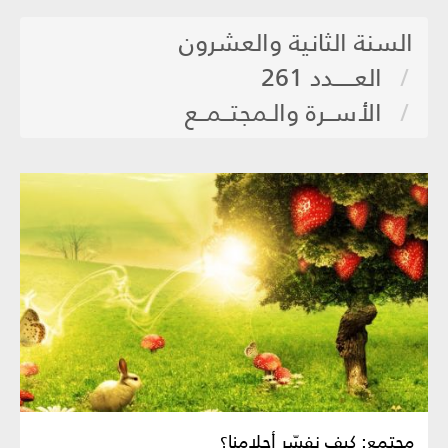
السنة الثانية والعشرون
العـــــدد 261
الأســرة والـمجتــمــع
مجتمع: كيف نفسّر أحلامنا؟