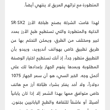
المتطورة مع تراثهم العريق لا ينتهي أيضاً.
لهذا قامت الشركة بصنع طباخة الأرز SR-SX2
الذكية والمتطورة والتي تستطيع طبخ الأرز بعدد
كبير ومختلف من الطرق، ويمكن التحكم بها عن
طريق تطبيق خاص بهواتف أندرويد، ويبدو بأن
التطبيق متطور جداً، إذ أنك تستطيع اختيار الوصفة
المطلوبة وبعدها يقوم الجهاز بإعدادها لك على
أكمل وجه. الخبر السيء هو أن سعر الجهاز 1075
دولاراً، ولا أحد يفكر بشراء طبّاخة أرز مع هاتف
خاص متوافق معها بهذا السّعر إلا إذا كان يابانياً
أصيلاً أو عاشقاً للثقافة والطبخ اليابانيين بجنون.