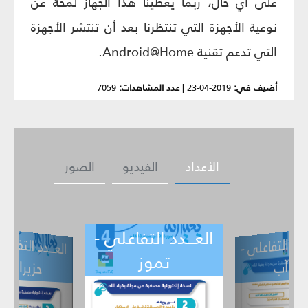
على أي حال، ربما يعطينا هذا الجهاز لمحة عن
نوعية الأجهزة التي تنتظرنا بعد أن تنتشر الأجهزة
التي تدعم تقنية Android@Home.
أضيف في:
2019-04-23
|
عدد المشاهدات:
7059
الأعداد
الفيديو
الصور
العـــدد التفاعلي -
العـــدد التفاعلي -
العـــدد
ي 
حزيران
تموز
أيا