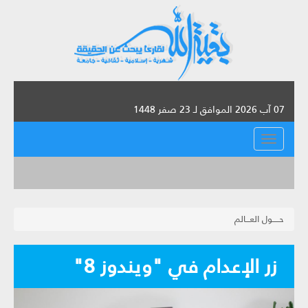
07 آب 2026 الموافق لـ 23 صفر 1448
القائمة
حـــــول العـــالم
زر الإعدام في "ويندوز 8"