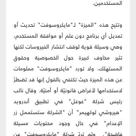
المستخدمين.
وتتيح هذه "الميزة" لـ"مايكروسوفت" تحديث أو
تعديل أي برنامج دون علم أو موافقة المستخدم،
وهي وسيلة قوية لوقف انتشار الفيروسات لكنها
تثير مخاوف كبيرة حول الخصوصية وحقوق
المستهلك. ولا تورد "مايكروسوفت" معلومات
عن هذه الميزة حيث تكتفي بالقول إنها قد تضطرّ
لاستخدامها لأغراض قانونيّة أو أمنيّة. وقال نائب
رئيس شركة "غوغل" في تطبيق أندرويد
"هيروشي لوكهيمر" أن "الشركة ستستعمل زر
الإعدام" في حال وجود محتويات مسيئة
فاضحة". ولم تردّ شركة "مايكروسوفت" عن