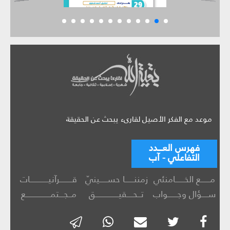
موعد مع الفكر الأصيل لقارىء يبحث عن الحقيقة
فهرس العـــدد
التفاعلي - آب
مــــــع الخــــــامنئي
زمننــــــا حســـــينيّ
قــــــــرآنيــــــــــــات
ســــؤال وجــــــواب
تــحــــقيـــــــــــــــق
مــجـــتمــــــــــــــــع