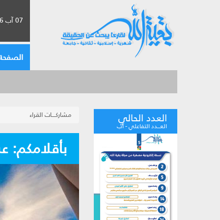
07 آب 2026 الموافق لـ 23 صفر 1448
الصفحة 
مشاركــــات القراء
العدد الحالي
العـــدد التفاعلي - آب
بأقلامكم: ع