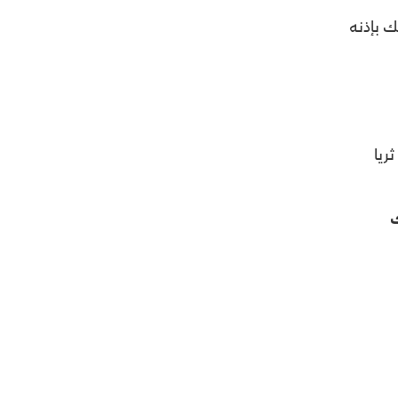
ك بإذنه
يا