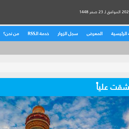
الرئيسية
المعرض
سجل الزوار
خدمة الـRSS
من نحن؟
شقت علياً