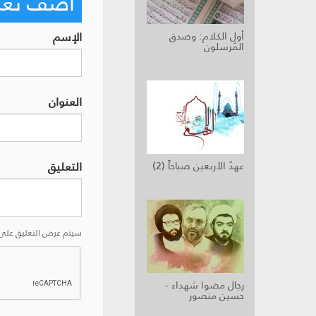
أضف تعليق
الإسم
أول الكلام: وصدق
المُرسلون
العنوان
التعليق
عهدُ الأربعين صباحاً (2)
سيتم عرض التعليق على 
رجال مضوا شهداء -
حسين منصور