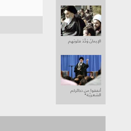
الإيمانُ وَحَّدَ قلوبَهم
أنفقوا من ذخائركم
الشعـريّـة*