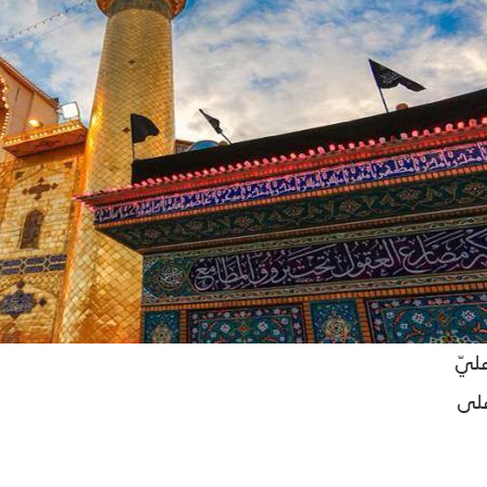
يّ
على