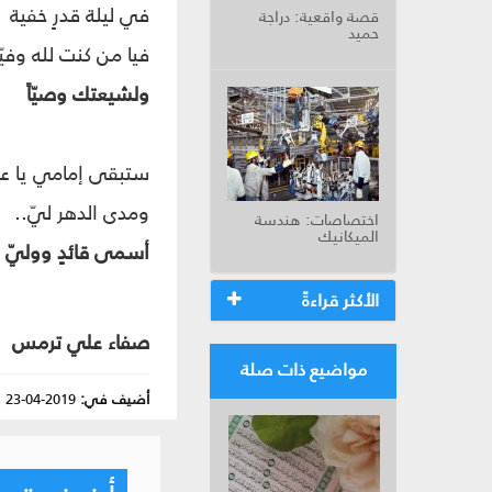
في ليلة قدرٍ خفية
قصة واقعية: دراجة
حميد
فيا من كنت لله وفيّاً
ولشيعتك وصيّاً
ستبقى إمامي يا ع
ومدى الدهر ليّ..
اختصاصات: هندسة
الميكانيك
أسمى قائدٍ ووليّ
الأكثر قراءةً
صفاء علي ترمس
مواضيع ذات صلة
أضيف في:
2019-04-23
|