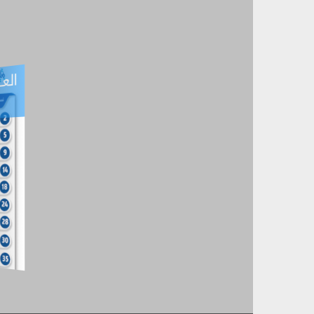
العـ
العـــدد التفاعلي -
آب