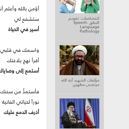
أؤمن بالله وأعلم أن
ستشفع لي
اختصاصات: تقويم
النطق Speech-
Language
أسير في الحياة
Pathology
واسمك في قلبي ثر
أقرأ نهج بلاغتك
أستمع إلى وصاياك
مؤلفات الشهيد آية الله
مرتضى مطهري
فأستمدُّ من سننك
نوراً لحياتي الفانية
أذرف الدمع عليك