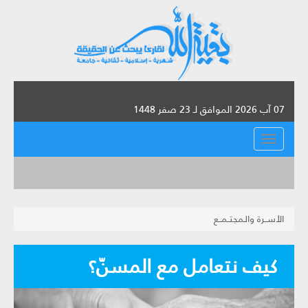
07 آب 2026 الموافق لـ 23 صفر 1448
القائمة
الأســرة والـمجتــمــع
كيف نتعامل مع المسنّ؟