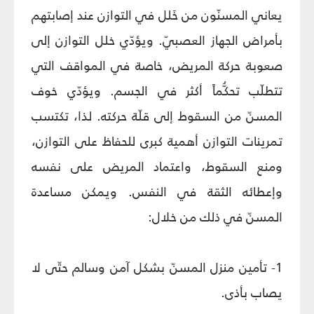
يعاني المسنّون من خَلل في التوازن عند إصابتهم
بأمراض الجهاز العصبيّ. ويؤدّي خلل التوازن إلى
صعوبة حركة المريض، خاصة في المواقف التي
تتطلّب تحكُّماً أكثر في الجسم. ويؤدّي خوف
المسنّ من السقوط إلى قلّة حركته. لذا، تكتسب
تمرينات التوازن أهمية كبرى للحفاظ على التوازن،
ومنع السقوط، واعتماد المريض على نفسه
وإعطائه الثقة في النفس. ويمكن مساعدة
المسنّ في ذلك من خلال:
1- تأمين منزل المسنّ بشكل آمن وسالم حتّى لا
يصاب بأذى.