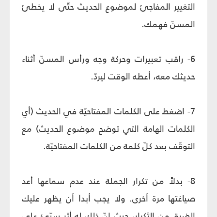
التغيير المفاجئ لموضوع الحديث حتّى لا يخطئ
المسنّ فهمك.
6- راقب تعبيرات وحركة وجه ورأس المسنّ أثناء
حديثك معه، أعطه الوقت ليردّ.
7- اضغط على الكلمات المفتاحيّة في الحديث (أي
الكلمات الهامة التي توضح موضوع الحديث) مع
التوقّف بعد كلّ كلمة من الكلمات المفتاحيّة.
8- بدلاً من تَكرار الجملة عند عدم سماعها أعد
صياغتها مرة أخرى. ولا يجب أبداً أن يظهر عليك
الضيق من التَكرار، حيث إنّ ذلك له أثر سيّئ على