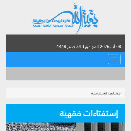
08 آب 2026 الموافق لـ 24 صفر 1448
القائمة
مـعـــارف إســـلاميــة
إستفتاءات فقهية