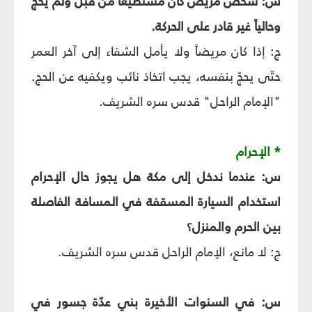
س: شخص مريض كان مستطيعاً من قبل ولم يحج
وحالياً غير قادر على الحركة.
ج: إذا كان مريضاً ولا يأمل الشفاء إلى آخر العمر
حتّى يحجّ بنفسه، يجب اتخاذ نائب ويكفيه عن الحج.
"الإمام الراحل" قدس سره الشريف.
* الإحرام
س: عندما ندخل إلى مكة هل يجوز حال الإحرام
استخدام السيارة المسقفة في المسافة الفاصلة
بين الحرم والمنزل؟
ج: لا مانع، الإمام الراحل قدس سره الشريف.
س: في السنوات الأخيرة بني عدّة جسور في