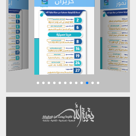
حزيران
تموز
أيار