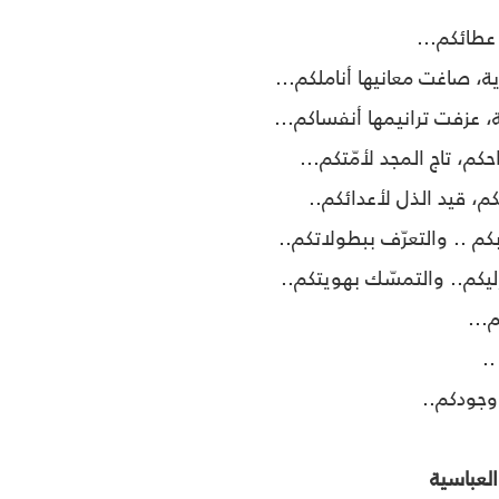
عطائكم...
ة، صاغت معانيها أناملكم...
، عزفت ترانيمها أنفساكم...
حكم، تاج المجد لأمّتكم...
م، قيد الذل لأعدائكم..
بكم .. والتعرّف ببطولاتكم..
ليكم.. والتمسّك بهويتكم..
...
.
 وجودكم..
لعباسية