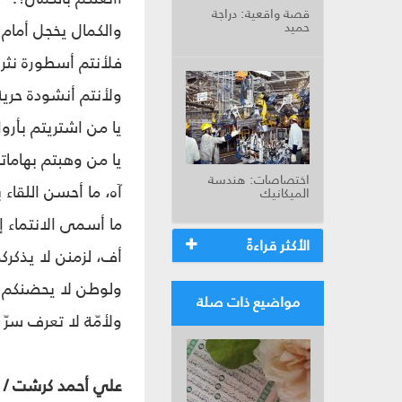
قصة واقعية: دراجة
حميد
والكمال يخجل أمام 
فلأنتم أسطورة نثري
ولأنتم أنشودة حرية
يا من اشتريتم بأروا
يا من وهبتم بهاماتك
اختصاصات: هندسة
آه، ما أحسن اللقاء 
الميكانيك
ما أسمى الانتماء إ
الأكثر قراءةً
أف، لزمنن لا يذكركم
ولوطن لا يحضنكم .
مواضيع ذات صلة
ولأمّة لا تعرف سرّ
علي أحمد كرشت / ا