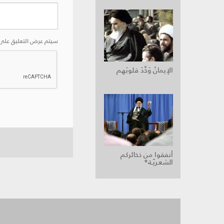
سيتم عرض التعليق على 
الإيمانُ وَحَّدَ قلوبَهم
أنفقوا من ذخائركم
الشعـريّـة*