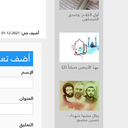
أول الكلام: وصدق
المُرسلون
أضيف في:
2021-12-01
|
أضف تعليق
عهدُ الأربعين صباحاً (2)
الإسم
العنوان
رجال مضوا شهداء -
حسين منصور
التعليق