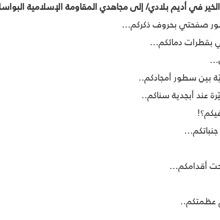
لخير في أديم بلادي/ إلى مجاهدي المقاومة الإسلامية البواس
ور صفحتي بحروف ذكركم...
بقطرات دمائكم...
..
ّة بين سطور أمجادكم..
رة عند أبجدية سناكم..
يكم؟!
نباتكم...
ت أقدامكم...
م عظمتكم..