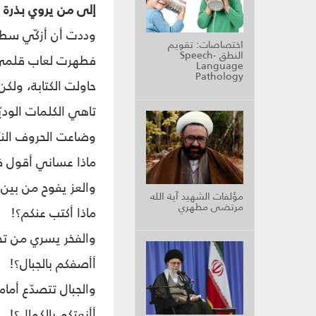
إلى من يروي بذرة ا
وددت أن أزكّي سط
اختصاصات: تقويم
النطق Speech-
فطهرت لعاب قلمي 
Language
Pathology
حاولت الكتابة، ولكن.
تاهي الكلمات الودي
وضاعت الحروف النيّ
ماذا عساني أقول ف
والعز يفوح من بين ج
مؤلفات الشهيد آية الله
مرتضى مطهري
ماذا أكتب عنكم؟!
والفخر يسري من تح
أأصفكم بالجبال؟!
والجبال تتصدّع أما
أأنعتكم بالكمال؟!