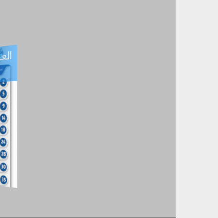
العـ
العـــدد التفاعلي -
آب