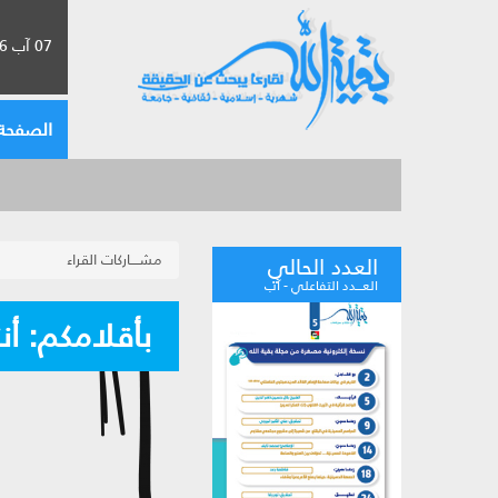
07 آب 2026 الموافق لـ 23 صفر 1448
الصفحة 
مشــــاركات القراء
العدد الحالي
العـــدد التفاعلي - آب
بأقلامكم: أن