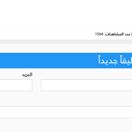
عدد المشاهدات:
1504
اً جديداً
البريد