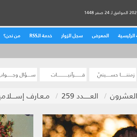
الرئيسية
المعرض
سجل الزوار
خدمة الـRSS
من نحن؟
زمننــــــا حســـــينيّ
قــــــــرآنيــــــــــــات
ســــؤال وجــــــواب
والعشرون
العـــــدد 259
مـعـارف إســـلاميــ