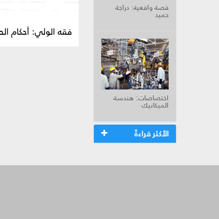
قصة واقعية: دراجة
حميد
فقه الولي: أحكام ال
اختصاصات: هندسة
الميكانيك
الأكثر قراءةً