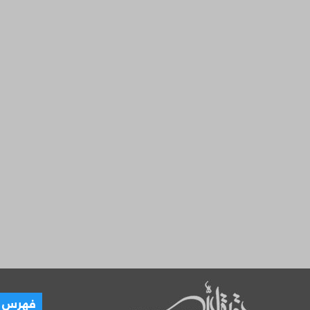
العـ
فهرس ال