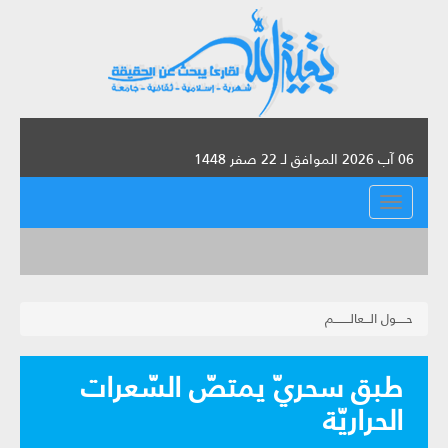
06 آب 2026 الموافق لـ 22 صفر 1448
القائمة
حـــــول الـــعالــــــــم
طبق سحريّ يمتصّ السّعرات
الحراريّة