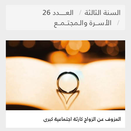
السنة الثالثة
العـــــدد 26
الأســرة والـمجتــمــع
العزوف عن الزواج كارثة اجتماعية كبرى